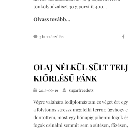
tönkölybúzaliszt 30 g porxilit 400…
Olvass tovább...
cukormentes
3 hozzászólás
görög
joghurtos
torta
OLAJ NÉLKÜL SÜLT TEL
című
bejegyzéshez
KIŐRLÉSŰ FÁNK
Közzétéve
2015-06-19
sugarfreedots
Végre valahára lediplomáztam és véget ért egy
a folytonos stressz meg lelki terror, úgyhogy el
döntöttem, most egy hónapig pihenni fogok é
fogok csinálni semmit sem a sütésen, főzésen,