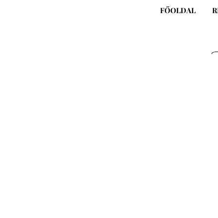
Skip
FŐOLDAL
R
to
content