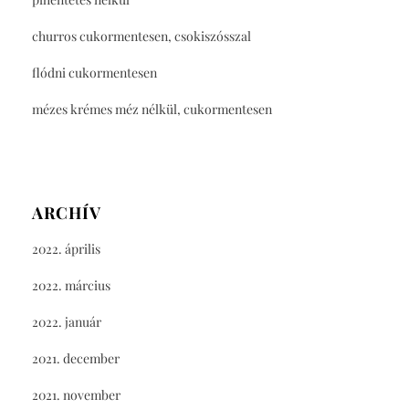
churros cukormentesen, csokiszósszal
flódni cukormentesen
mézes krémes méz nélkül, cukormentesen
ARCHÍV
2022. április
2022. március
2022. január
2021. december
2021. november