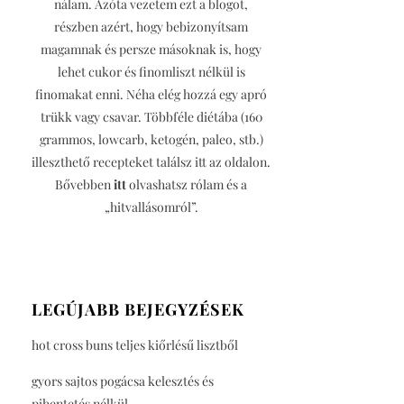
nálam. Azóta vezetem ezt a blogot,
részben azért, hogy bebizonyítsam
magamnak és persze másoknak is, hogy
lehet cukor és finomliszt nélkül is
finomakat enni. Néha elég hozzá egy apró
trükk vagy csavar. Többféle diétába (160
grammos, lowcarb, ketogén, paleo, stb.)
illeszthető recepteket találsz itt az oldalon.
Bővebben
itt
olvashatsz rólam és a
„hitvallásomról”.
LEGÚJABB BEJEGYZÉSEK
hot cross buns teljes kiőrlésű lisztből
gyors sajtos pogácsa kelesztés és
pihentetés nélkül