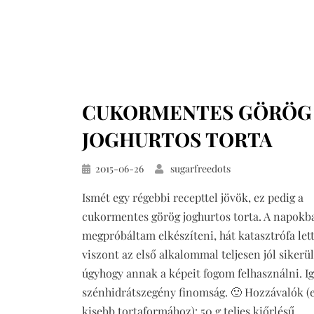
CUKORMENTES GÖRÖG
JOGHURTOS TORTA
Közzétéve
2015-06-26
sugarfreedots
Ismét egy régebbi recepttel jövök, ez pedig a
cukormentes görög joghurtos torta. A napokb
megpróbáltam elkészíteni, hát katasztrófa lett
viszont az első alkalommal teljesen jól sikerül
úgyhogy annak a képeit fogom felhasználni. Ig
szénhidrátszegény finomság. 🙂 Hozzávalók (
kisebb tortaformához): 50 g teljes kiőrlésű