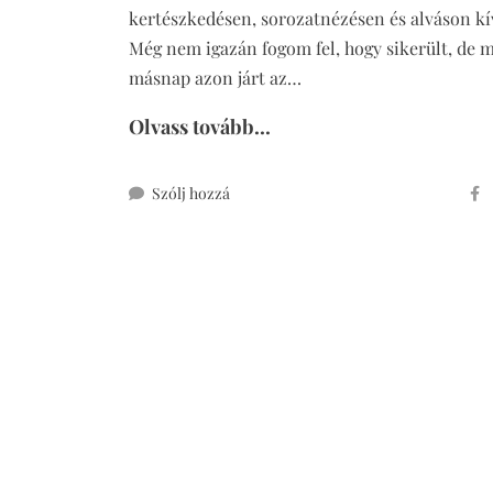
kertészkedésen, sorozatnézésen és alváson kí
Még nem igazán fogom fel, hogy sikerült, de 
másnap azon járt az…
Olvass tovább...
ehhez
Szólj hozzá
olaj
nélkül
sült
teljes
kiőrlésű
fánk