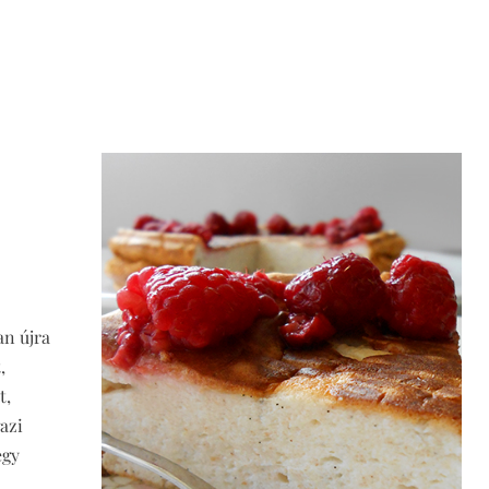
an újra
,
t,
azi
egy