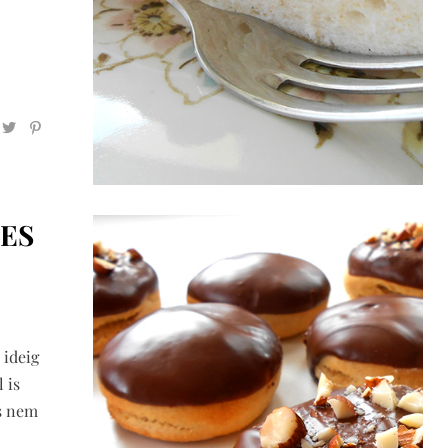
JES
 ideig
 is
s nem