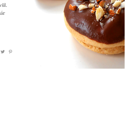
vül.
már