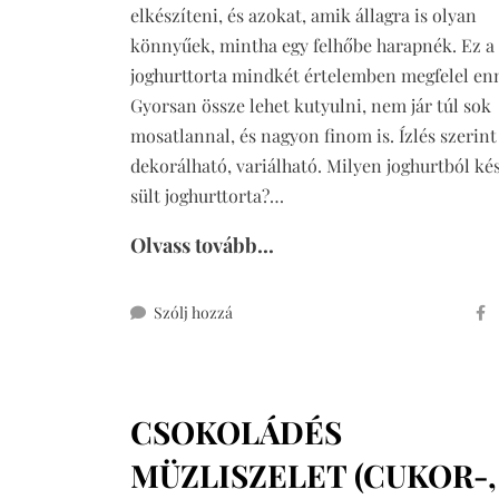
elkészíteni, és azokat, amik állagra is olyan
könnyűek, mintha egy felhőbe harapnék. Ez a 
joghurttorta mindkét értelemben megfelel en
Gyorsan össze lehet kutyulni, nem jár túl sok
mosatlannal, és nagyon finom is. Ízlés szerint
dekorálható, variálható. Milyen joghurtból ké
sült joghurttorta?…
Olvass tovább...
ehhez
Szólj hozzá
sült
joghurttorta
cukor-
CSOKOLÁDÉS
és
gluténmentesen
MÜZLISZELET (CUKOR-,