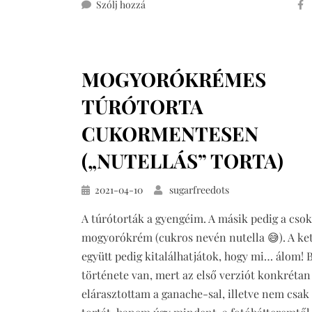
ehhez
Szólj hozzá
medvehagymás
grissini
(vegán,
MOGYORÓKRÉMES
teljes
kiőrlésű)
TÚRÓTORTA
CUKORMENTESEN
(„NUTELLÁS” TORTA)
Közzétéve
2021-04-10
sugarfreedots
A túrótorták a gyengéim. A másik pedig a csok
mogyorókrém (cukros nevén nutella 😅). A ke
együtt pedig kitalálhatjátok, hogy mi… álom! B
története van, mert az első verziót konkrétan
elárasztottam a ganache-sal, illetve nem csak