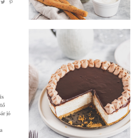
is
ttő
ár jó
 a