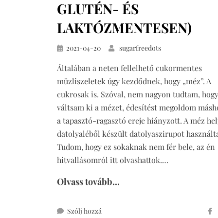
GLUTÉN- ÉS
LAKTÓZMENTESEN)
Közzétéve
2021-04-20
sugarfreedots
Általában a neten fellelhető cukormentes
müzliszeletek úgy kezdődnek, hogy „méz”. A
cukrosak is. Szóval, nem nagyon tudtam, hogy
váltsam ki a mézet, édesítést megoldom másh
a tapasztó-ragasztó ereje hiányzott. A méz hel
datolyaléből készült datolyaszirupot használt
Tudom, hogy ez sokaknak nem fér bele, az én
hitvallásomról itt olvashattok.…
Olvass tovább...
ehhez
Szólj hozzá