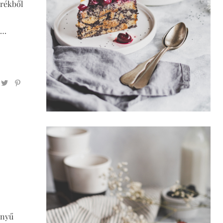
erékből
l…
nnyű