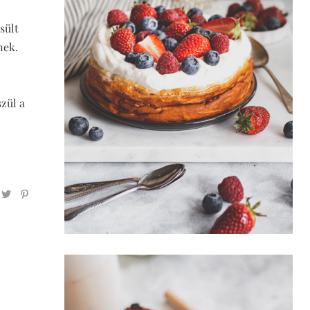
sült
nek.
szül a