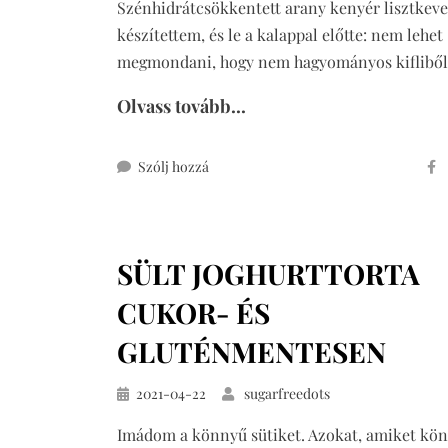
Szénhidrátcsökkentett arany kenyér lisztkev
készítettem, és le a kalappal előtte: nem lehet
megmondani, hogy nem hagyományos kiflibő
Olvass tovább...
ehhez
Szólj hozzá
mákosguba-
torta
meggyel,
SÜLT JOGHURTTORTA
glutén-
és
CUKOR- ÉS
cukormentesen
GLUTÉNMENTESEN
Közzétéve
2021-04-22
sugarfreedots
Imádom a könnyű sütiket. Azokat, amiket kö