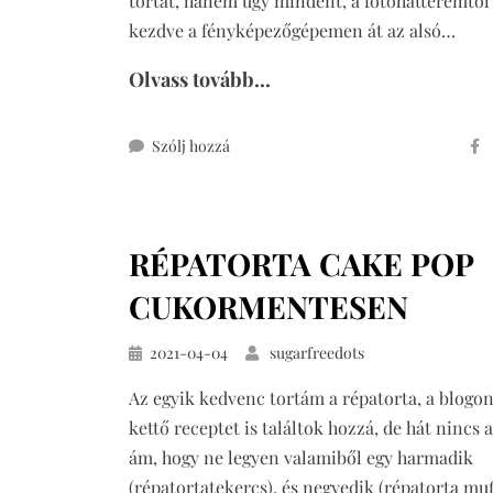
tortát, hanem úgy mindent, a fotóhátteremtől
kezdve a fényképezőgépemen át az alsó…
Olvass tovább...
ehhez
Szólj hozzá
mogyorókrémes
túrótorta
cukormentesen
RÉPATORTA CAKE POP
(„nutellás”
torta)
CUKORMENTESEN
Közzétéve
2021-04-04
sugarfreedots
Az egyik kedvenc tortám a répatorta, a blogo
kettő receptet is találtok hozzá, de hát nincs 
ám, hogy ne legyen valamiből egy harmadik
(répatortatekercs), és negyedik (répatorta muf