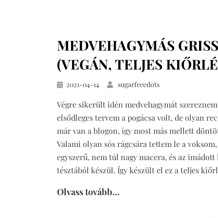
csokoládés
müzliszelet
(cukor-,
MEDVEHAGYMÁS GRISS
glutén-
és
(VEGÁN, TELJES KIŐRLÉ
laktózmentesen)
Közzétéve
2021-04-14
sugarfreedots
Végre sikerült idén medvehagymát szereznem
elsődleges tervem a pogácsa volt, de olyan re
már van a blogon, így most más mellett döntö
Valami olyan sós rágcsára tettem le a voksom,
egyszerű, nem túl nagy macera, és az imádott 
tésztából készül. Így készült el ez a teljes kiő
Olvass tovább...