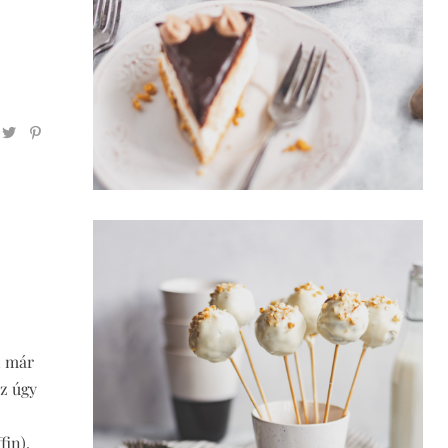
n már
az úgy
fin),