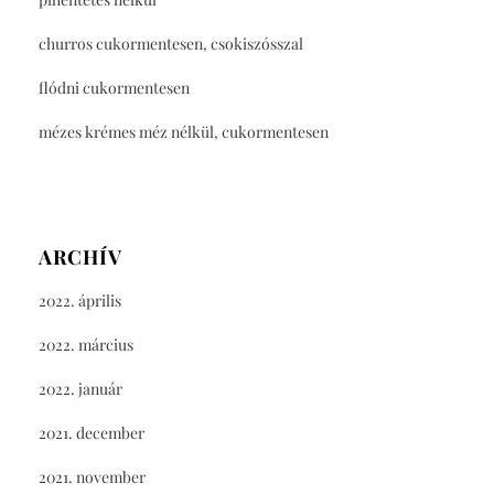
churros cukormentesen, csokiszósszal
flódni cukormentesen
mézes krémes méz nélkül, cukormentesen
ARCHÍV
2022. április
2022. március
2022. január
2021. december
2021. november