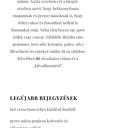
nálam. Azóta vezetem ezt a blogot,
részben azért, hogy bebizonyítsam
magamnak és persze másoknak is, hogy
lehet cukor és finomliszt nélkül is
finomakat enni. Néha elég hozzá egy apró
trükk vagy csavar. Többféle diétába (160
grammos, lowcarb, ketogén, paleo, stb.)
illeszthető recepteket találsz itt az oldalon.
Bővebben
itt
olvashatsz rólam és a
„hitvallásomról”.
LEGÚJABB BEJEGYZÉSEK
hot cross buns teljes kiőrlésű lisztből
gyors sajtos pogácsa kelesztés és
pihentetés nélkül