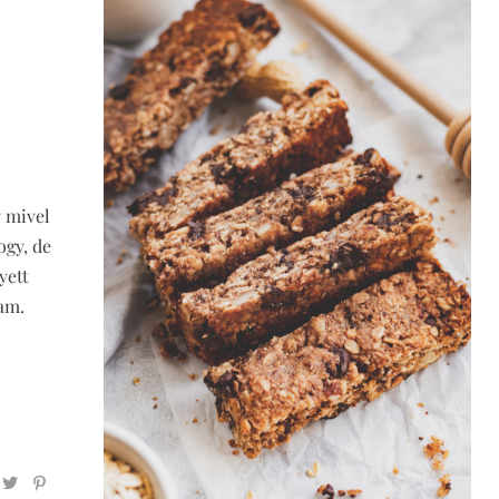
 mivel
ogy, de
yett
am.