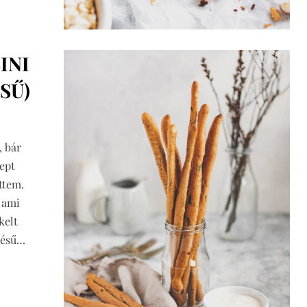
INI
SŰ)
, bár
cept
ttem.
 ami
kelt
rlésű…