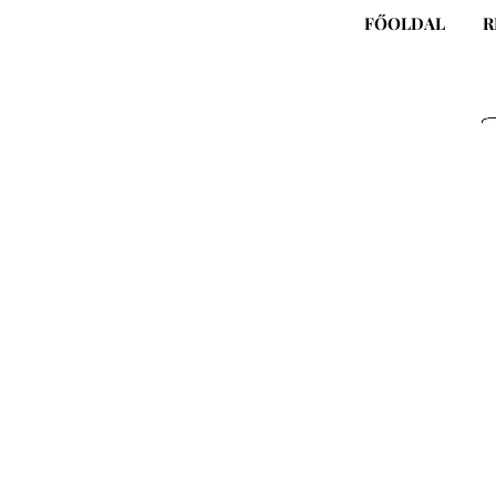
Skip
FŐOLDAL
R
to
content