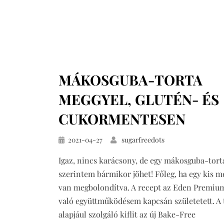
MÁKOSGUBA-TORTA
MEGGYEL, GLUTÉN- ÉS
CUKORMENTESEN
Közzétéve
2021-04-27
sugarfreedots
Igaz, nincs karácsony, de egy mákosguba-tort
szerintem bármikor jöhet! Főleg, ha egy kis m
van megbolondítva. A recept az Eden Premi
való együttműködésem kapcsán születetett. A 
alapjául szolgáló kiflit az új Bake-Free