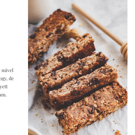
 mivel
ogy, de
yett
am.