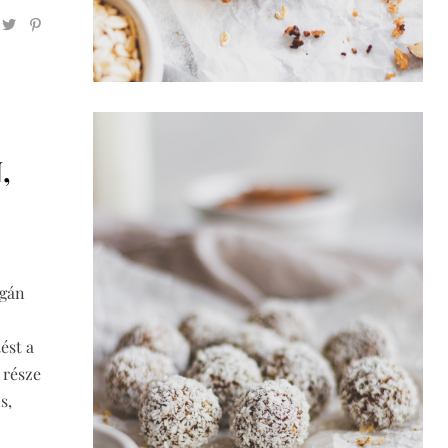
,
egán
ést a
 része
s,