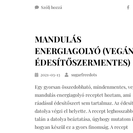
ehhez
Szólj hozzá
csokoládés
müzliszelet
(cukor-,
MANDULÁS
glutén-
és
ENERGIAGOLYÓ (VEGÁN
laktózmentesen)
ÉDESÍTŐSZERMENTES)
Közzétéve
2021-03-13
sugarfreedots
Egy gyorsan összedobható, mindenmentes, v
mandulás energiagolyó receptet hoztam, ami
ráadásul édesítőszert sem tartalmaz. Az édesít
datolya végzi el helyette. A recept leghosszabb
talán a datolya beáztatása, úgyhogy mutatom i
hogyan készül ez a gyors finomság. A recept