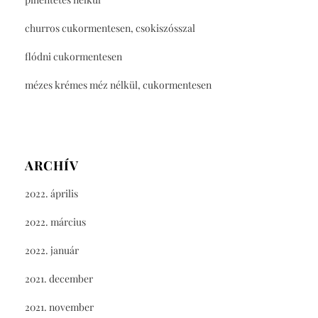
churros cukormentesen, csokiszósszal
flódni cukormentesen
mézes krémes méz nélkül, cukormentesen
ARCHÍV
2022. április
2022. március
2022. január
2021. december
2021. november