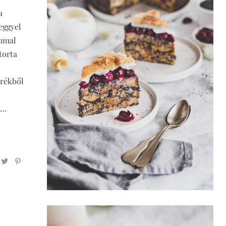
a
eggyel
ummal
torta
erékből
l…