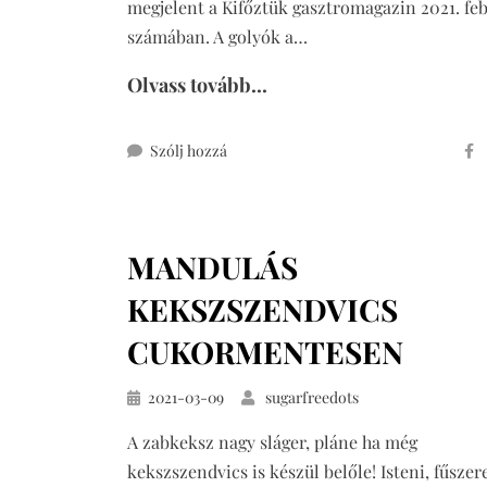
megjelent a Kifőztük gasztromagazin 2021. fe
számában. A golyók a…
Olvass tovább...
ehhez
Szólj hozzá
mandulás
energiagolyó
(vegán,
MANDULÁS
édesítőszermentes)
KEKSZSZENDVICS
CUKORMENTESEN
Közzétéve
2021-03-09
sugarfreedots
A zabkeksz nagy sláger, pláne ha még
kekszszendvics is készül belőle! Isteni, fűszer