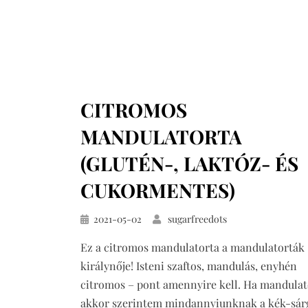
CITROMOS
MANDULATORTA
(GLUTÉN-, LAKTÓZ- ÉS
CUKORMENTES)
Közzétéve
2021-05-02
sugarfreedots
Ez a citromos mandulatorta a mandulatorták
királynője! Isteni szaftos, mandulás, enyhén
citromos – pont amennyire kell. Ha mandulat
akkor szerintem mindannyiunknak a kék-sár