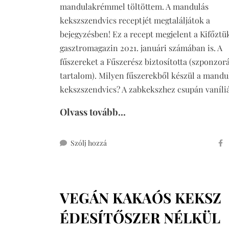
mandulakrémmel töltöttem. A mandulás
kekszszendvics receptjét megtaláljátok a
bejegyzésben! Ez a recept megjelent a Kifőztü
gasztromagazin 2021. januári számában is. A
fűszereket a Fűszerész biztosította (szponzorá
tartalom). Milyen fűszerekből készül a mandu
kekszszendvics? A zabkekszhez csupán vaníli
Olvass tovább...
ehhez
Szólj hozzá
mandulás
kekszszendvics
cukormentesen
VEGÁN KAKAÓS KEKSZ
ÉDESÍTŐSZER NÉLKÜL