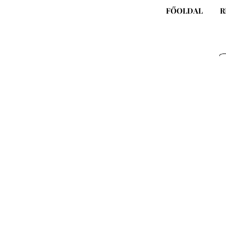
Skip
FŐOLDAL
R
to
content