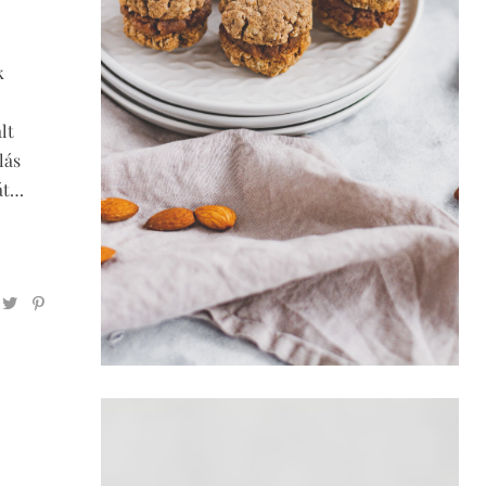
k
lt
lás
át…