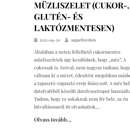
MÜZLISZELET (CUKOR-,
cukormentesen
GLUTÉN- ÉS
LAKTÓZMENTESEN)
Közzétéve
2021-04-20
sugarfreedots
Általában a neten fellelhető cukormentes
müzliszeletek úgy kezdődnek, hogy „méz”. A
cukrosak is. Szóval, nem nagyon tudtam, hogy
váltsam ki a mézet, édesítést megoldom másh
a tapasztó-ragasztó ereje hiányzott. A méz hel
datolyaléből készült datolyaszirupot használt
Tudom, hogy ez sokaknak nem fér bele, az én
hitvallásomról itt olvashattok.…
Olvass tovább...