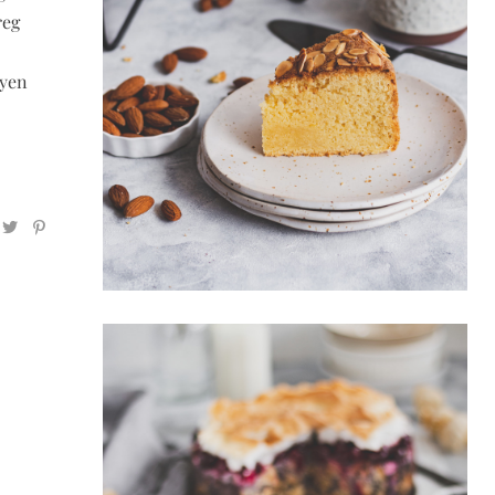
reg
lyen