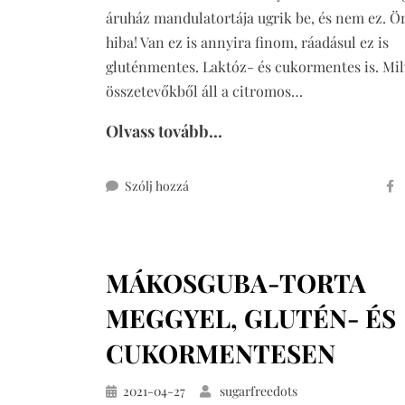
áruház mandulatortája ugrik be, és nem ez. Ö
hiba! Van ez is annyira finom, ráadásul ez is
gluténmentes. Laktóz- és cukormentes is. Mi
összetevőkből áll a citromos…
Olvass tovább...
ehhez
Szólj hozzá
citromos
mandulatorta
(glutén-,
MÁKOSGUBA-TORTA
laktóz-
és
MEGGYEL, GLUTÉN- ÉS
cukormentes)
CUKORMENTESEN
Közzétéve
2021-04-27
sugarfreedots