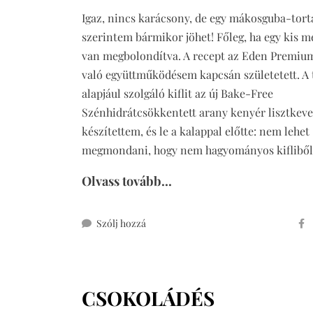
Igaz, nincs karácsony, de egy mákosguba-tort
szerintem bármikor jöhet! Főleg, ha egy kis m
van megbolondítva. A recept az Eden Premi
való együttműködésem kapcsán születetett. A 
alapjául szolgáló kiflit az új Bake-Free
Szénhidrátcsökkentett arany kenyér lisztkev
készítettem, és le a kalappal előtte: nem lehet
megmondani, hogy nem hagyományos kiflibő
Olvass tovább...
ehhez
Szólj hozzá
mákosguba-
torta
meggyel,
CSOKOLÁDÉS
glutén-
és