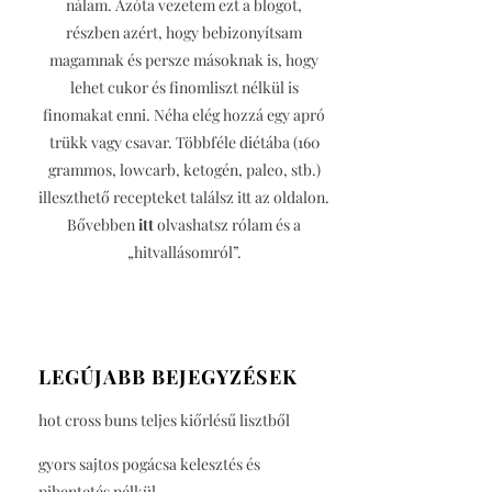
nálam. Azóta vezetem ezt a blogot,
részben azért, hogy bebizonyítsam
magamnak és persze másoknak is, hogy
lehet cukor és finomliszt nélkül is
finomakat enni. Néha elég hozzá egy apró
trükk vagy csavar. Többféle diétába (160
grammos, lowcarb, ketogén, paleo, stb.)
illeszthető recepteket találsz itt az oldalon.
Bővebben
itt
olvashatsz rólam és a
„hitvallásomról”.
LEGÚJABB BEJEGYZÉSEK
hot cross buns teljes kiőrlésű lisztből
gyors sajtos pogácsa kelesztés és
pihentetés nélkül