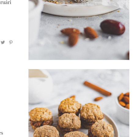
bruári
es