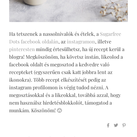
Ha tetszenek a nassolnivalók és ételek, a
Sugarfree
Dots facebook oldalán
, az
instagramon
, illetve
pinteresten
mindig értesülhetsz, ha új recept kerül a
blogra! Megköszönöm, ha követsz instán, likeolod a
facebook oldalt és megosztod a kedvedre való
recepteket (egyszerűen csak katt jobbra lent az
ikonokra). Több recept elkészítését pedig az
instagram profilomon is végig tudod nézni. A
megosztásokkal és a likeokkal, továbbá azzal, hogy
nem használsz hirdetésblokkolót, támogatod a
munkám. Köszönöm! 🙂