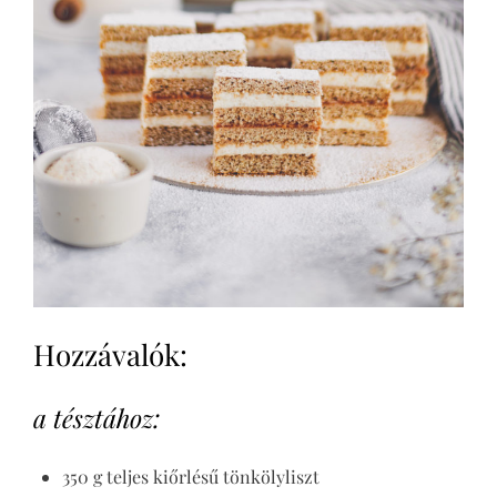
Hozzávalók:
a tésztához:
350 g teljes kiőrlésű tönkölyliszt