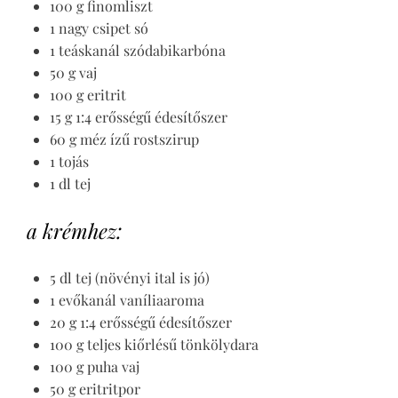
100 g finomliszt
1 nagy csipet só
1 teáskanál szódabikarbóna
50 g vaj
100 g eritrit
15 g 1:4 erősségű édesítőszer
60 g méz ízű rostszirup
1 tojás
1 dl tej
a krémhez:
5 dl tej (növényi ital is jó)
1 evőkanál vaníliaaroma
20 g 1:4 erősségű édesítőszer
100 g teljes kiőrlésű tönkölydara
100 g puha vaj
50 g eritritpor