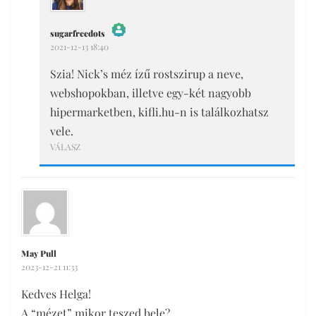
sugarfreedots
2021-12-13 18:40
The Real Person Badge!
Anti-Spam by CleanTalk
Szia! Nick’s méz ízű rostszirup a neve,
webshopokban, illetve egy-két nagyobb
hipermarketben, kifli.hu-n is találkozhatsz
vele.
VÁLASZ
May Pull
2023-12-21 11:33
Kedves Helga!
A “mézet” mikor teszed bele?