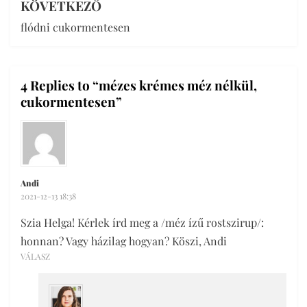
KÖVETKEZŐ
flódni cukormentesen
4 Replies to “mézes krémes méz nélkül,
cukormentesen”
Andi
2021-12-13 18:38
Szia Helga! Kérlek írd meg a /méz ízű rostszirup/:
honnan? Vagy házilag hogyan? Köszi, Andi
VÁLASZ