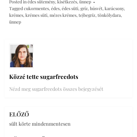
Posted in
édes sütemény
,
kisétkezés
,
ünnep
Tagged
cukormentes
,
édes
,
édes süti
,
gríz
,
húsvét
,
karácsony
,
krémes
,
krémes süti
,
mézes krémes
,
tejbegríz
,
tönkölydara
,
ünnep
Közzé tette
sugarfreedots
Nézd meg sugarfreedots összes bejegyzését
ELŐZŐ
Bejegyzés
sült körte mindenmentesen
navigáció