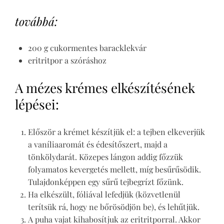
továbbá:
200 g cukormentes baracklekvár
eritritpor a szóráshoz
A mézes krémes elkészítésének
lépései:
Először a krémet készítjük el: a tejben elkeverjük
a vaníliaaromát és édesítőszert, majd a
tönkölydarát. Közepes lángon addig főzzük
folyamatos kevergetés mellett, míg besűrűsödik.
Tulajdonképpen egy sűrű tejbegrízt főzünk.
Ha elkészült, fóliával lefedjük (közvetlenül
terítsük rá, hogy ne bőrösödjön be), és lehűtjük.
A puha vajat kihabosítjuk az eritritporral. Akkor