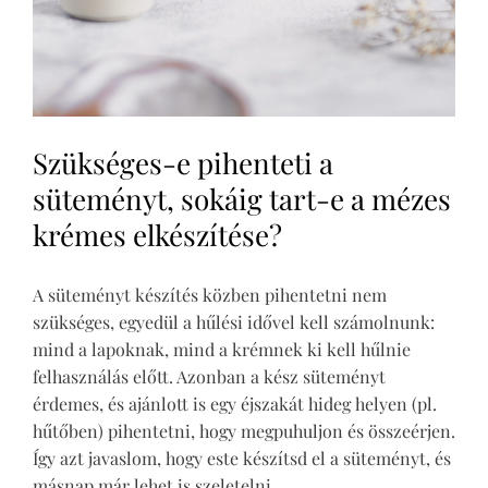
Szükséges-e pihenteti a
süteményt, sokáig tart-e a mézes
krémes elkészítése?
A süteményt készítés közben pihentetni nem
szükséges, egyedül a hűlési idővel kell számolnunk:
mind a lapoknak, mind a krémnek ki kell hűlnie
felhasználás előtt. Azonban a kész süteményt
érdemes, és ajánlott is egy éjszakát hideg helyen (pl.
hűtőben) pihentetni, hogy megpuhuljon és összeérjen.
Így azt javaslom, hogy este készítsd el a süteményt, és
másnap már lehet is szeletelni.