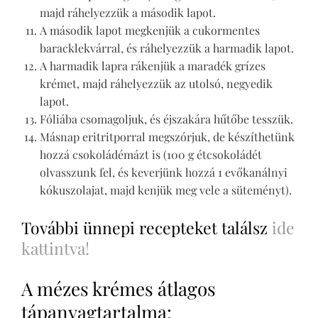
majd ráhelyezzük a második lapot.
A második lapot megkenjük a cukormentes
baracklekvárral, és ráhelyezzük a harmadik lapot.
A harmadik lapra rákenjük a maradék grízes
krémet, majd ráhelyezzük az utolsó, negyedik
lapot.
Fóliába csomagoljuk, és éjszakára hűtőbe tesszük.
Másnap eritritporral megszórjuk, de készíthetünk
hozzá csokoládémázt is (100 g étcsokoládét
olvasszunk fel, és keverjünk hozzá 1 evőkanálnyi
kókuszolajat, majd kenjük meg vele a süteményt).
További ünnepi recepteket találsz
ide
kattintva!
A mézes krémes átlagos
tápanyagtartalma: