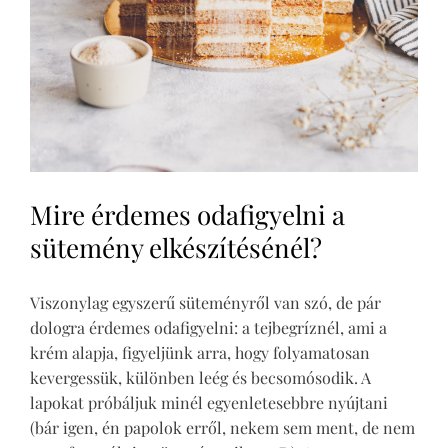
Mire érdemes odafigyelni a
sütemény elkészítésénél?
Viszonylag egyszerű süteményről van szó, de pár
dologra érdemes odafigyelni: a tejbegríznél, ami a
krém alapja, figyeljünk arra, hogy folyamatosan
kevergessük, különben leég és becsomósodik. A
lapokat próbáljuk minél egyenletesebbre nyújtani
(bár igen, én papolok erről, nekem sem ment, de nem