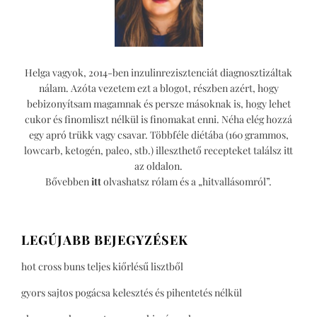
Helga vagyok, 2014-ben inzulinrezisztenciát diagnosztizáltak
nálam. Azóta vezetem ezt a blogot, részben azért, hogy
bebizonyítsam magamnak és persze másoknak is, hogy lehet
cukor és finomliszt nélkül is finomakat enni. Néha elég hozzá
egy apró trükk vagy csavar. Többféle diétába (160 grammos,
lowcarb, ketogén, paleo, stb.) illeszthető recepteket találsz itt
az oldalon.
Bővebben
itt
olvashatsz rólam és a „hitvallásomról”.
LEGÚJABB BEJEGYZÉSEK
hot cross buns teljes kiőrlésű lisztből
gyors sajtos pogácsa kelesztés és pihentetés nélkül