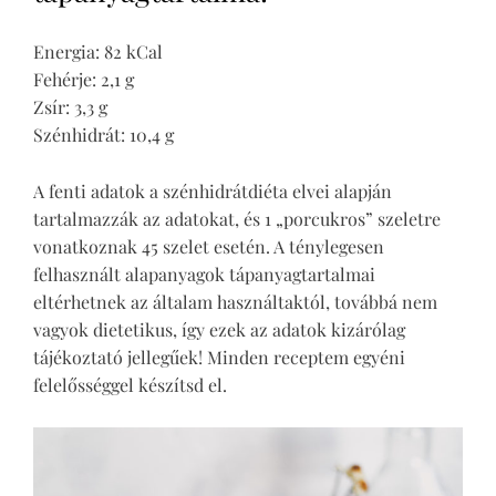
Energia: 82 kCal
Fehérje: 2,1 g
Zsír: 3,3 g
Szénhidrát: 10,4 g
A fenti adatok a szénhidrátdiéta elvei alapján
tartalmazzák az adatokat, és 1 „porcukros” szeletre
vonatkoznak 45 szelet esetén. A ténylegesen
felhasznált alapanyagok tápanyagtartalmai
eltérhetnek az általam használtaktól, továbbá nem
vagyok dietetikus, így ezek az adatok kizárólag
tájékoztató jellegűek! Minden receptem egyéni
felelősséggel készítsd el.