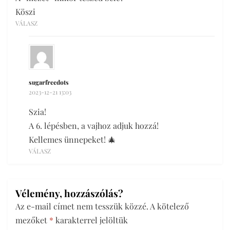
Köszi
VÁLASZ
sugarfreedots
2023-12-21 13:03
Szia!
A 6. lépésben, a vajhoz adjuk hozzá!
Kellemes ünnepeket! 🎄
VÁLASZ
Vélemény, hozzászólás?
Az e-mail címet nem tesszük közzé.
A kötelező
mezőket
*
karakterrel jelöltük