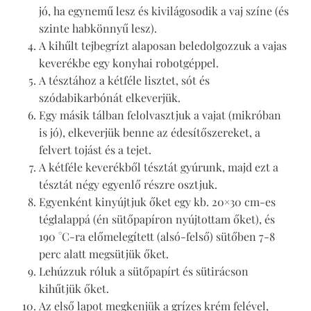
jó, ha egynemű lesz és kivilágosodik a vaj színe (és
szinte habkönnyű lesz).
A kihűlt tejbegrízt alaposan beledolgozzuk a vajas
keverékbe egy konyhai robotgéppel.
A tésztához a kétféle lisztet, sót és
szódabikarbónát elkeverjük.
Egy másik tálban felolvasztjuk a vajat (mikróban
is jó), elkeverjük benne az édesítőszereket, a
felvert tojást és a tejet.
A kétféle keverékből tésztát gyúrunk, majd ezt a
tésztát négy egyenlő részre osztjuk.
Egyenként kinyújtjuk őket egy kb. 20×30 cm-es
téglalappá (én sütőpapíron nyújtottam őket), és
190 °C-ra előmelegített (alsó-felső) sütőben 7-8
perc alatt megsütjük őket.
Lehúzzuk róluk a sütőpapírt és sütirácson
kihűtjük őket.
Az első lapot megkenjük a grízes krém felével,