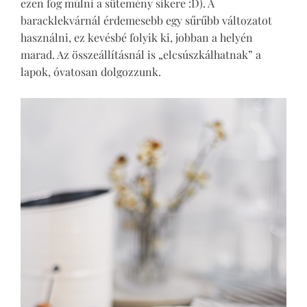
ezen fog múlni a sütemény sikere :D). A
baracklekvárnál érdemesebb egy sűrűbb változatot
használni, ez kevésbé folyik ki, jobban a helyén
marad. Az összeállításnál is „elcsúszkálhatnak” a
lapok, óvatosan dolgozzunk.