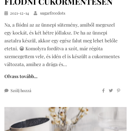
FLÓDNI CUKORMENTESEN
Közzétéve
2021-12-14
sugarfreedots
Na, a flódni az az ünnepi sütemény, amiből megeszel
egy kockát, és két hétre jóllaksz. De ha az ünnepi
asztalra készül, akkor egy egész falut meg lehet belőle
etetni. 😀 Komolyra fordítva a szót, már régóta
szemezgettem vele, és idén el is készült a cukormentes
változata, amihez a drága és…
Olvass tovább...
ehhez
Szólj hozzá
flódni
cukormentesen