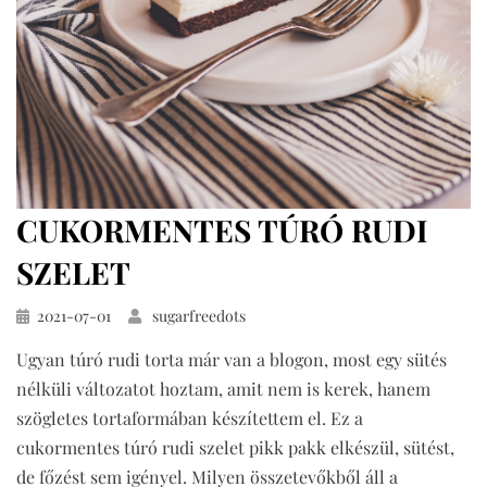
CUKORMENTES TÚRÓ RUDI
SZELET
Közzétéve
2021-07-01
sugarfreedots
Ugyan túró rudi torta már van a blogon, most egy sütés
nélküli változatot hoztam, amit nem is kerek, hanem
szögletes tortaformában készítettem el. Ez a
cukormentes túró rudi szelet pikk pakk elkészül, sütést,
de főzést sem igényel. Milyen összetevőkből áll a