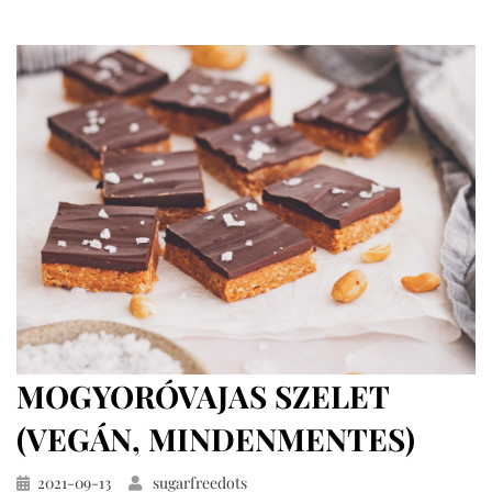
körte
mindenmentesen
MOGYORÓVAJAS SZELET
(VEGÁN, MINDENMENTES)
Közzétéve
2021-09-13
sugarfreedots