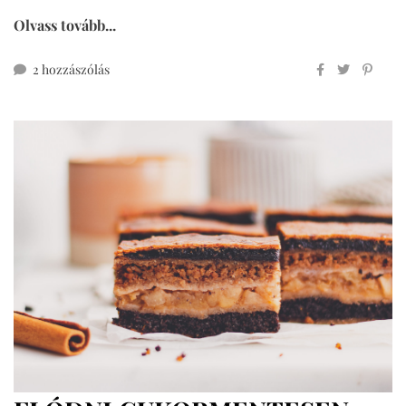
Olvass tovább...
gyors
2 hozzászólás
sajtos
pogácsa
kelesztés
és
pihentetés
nélkül
című
bejegyzéshez