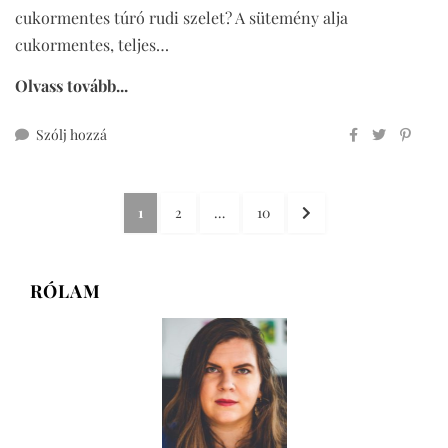
cukormentes túró rudi szelet? A sütemény alja
cukormentes, teljes…
Olvass tovább...
ehhez
Szólj hozzá
cukormentes
túró
Bejegyzések
rudi
OLDAL
OLDAL
OLDAL
KÖVETKEZŐ
1
2
…
10
szelet
lapozása
OLDAL
RÓLAM