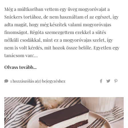
Még a múltkoriban vettem egy üveg mogyoróvajat a
Snickers tortához, de nem használtam el az egészet, így
adta magát, hogy még készítek valami mogyoróvajas
finomságot. Régóta szemezgettem ezekkel a sütés
nélküli csodákkal, mint ez a mogyoróvajas szelet, így
nem is volt kérdés, mit hozok össze belőle. Egyetlen egy
tanácsom van:…
Olvass tovább...
mogyoróvajas
1 hozzászólás a(z)
bejegyzéshez
szelet
(vegán,
mindenmentes)