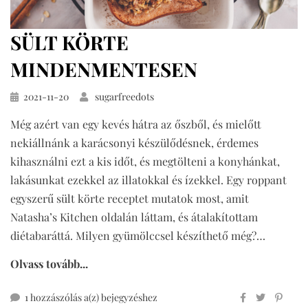
SÜLT KÖRTE
MINDENMENTESEN
Közzétéve
2021-11-20
sugarfreedots
Még azért van egy kevés hátra az őszből, és mielőtt
nekiállnánk a karácsonyi készülődésnek, érdemes
kihasználni ezt a kis időt, és megtölteni a konyhánkat,
lakásunkat ezekkel az illatokkal és ízekkel. Egy roppant
egyszerű sült körte receptet mutatok most, amit
Natasha’s Kitchen oldalán láttam, és átalakítottam
diétabaráttá. Milyen gyümölccsel készíthető még?…
Olvass tovább...
sült
1 hozzászólás a(z)
bejegyzéshez