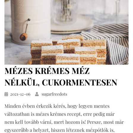
MÉZES KRÉMES MÉZ
NÉLKÜL, CUKORMENTESEN
Közzétéve
2021-12-06
sugarfreedots
Minden évben érkezik kérés, hogy legyen mentes
változatban is mézes krémes recept, erre pedig már
nem kell tovább várni, mert hozom is! Persze, most már
egyszerűbb a helyzet, hiszen léteznek mézpótlók is,