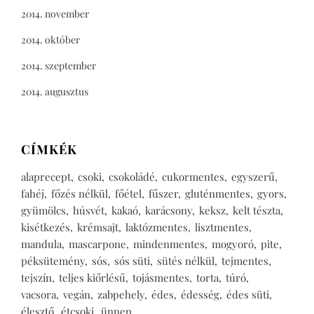
2014. november
2014. október
2014. szeptember
2014. augusztus
CÍMKÉK
alaprecept
csoki
csokoládé
cukormentes
egyszerű
fahéj
főzés nélkül
főétel
fűszer
gluténmentes
gyors
gyümölcs
húsvét
kakaó
karácsony
keksz
kelt tészta
kisétkezés
krémsajt
laktózmentes
lisztmentes
mandula
mascarpone
mindenmentes
mogyoró
pite
péksütemény
sós
sós süti
sütés nélkül
tejmentes
tejszín
teljes kiőrlésű
tojásmentes
torta
túró
vacsora
vegán
zabpehely
édes
édesség
édes süti
élesztő
étcsoki
ünnep