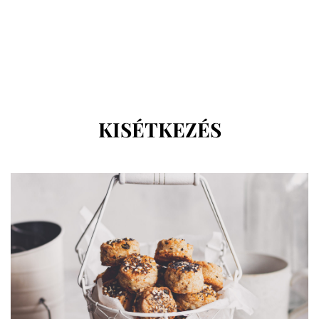
KATEGÓRIA
:
KISÉTKEZÉS