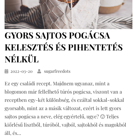
GYORS SAJTOS POGÁCSA
KELESZTÉS ÉS PIHENTETÉS
NÉLKÜL
Közzétéve
2022-03-20
sugarfreedots
Ez egy családi recept. Majdnem ugyanaz, mint a
blogomon már fellelhető túrós pogácsa, viszont van a
receptben egy-két különbség, és ezáltal sokkal-sokkal
gyorsabb, mint az a másik változat, ezért is lett gyors
sajtos pogácsa a neve, elég egyértelű, ugye? 🙂 Teljes
kiőrlésű lisztből, túróból, vajból, sajtokból és magokból
áll, és…