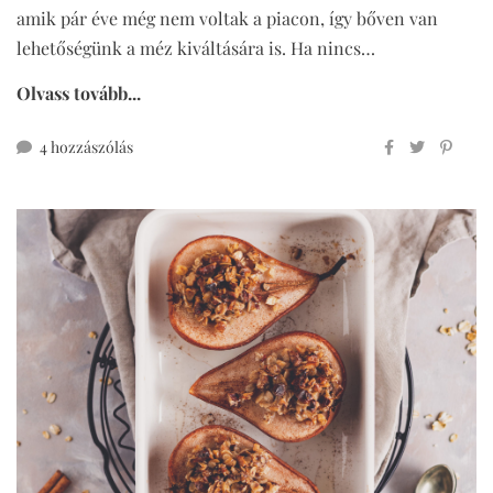
amik pár éve még nem voltak a piacon, így bőven van
lehetőségünk a méz kiváltására is. Ha nincs…
Olvass tovább...
mézes
4 hozzászólás
krémes
méz
nélkül,
cukormentesen
című
bejegyzéshez