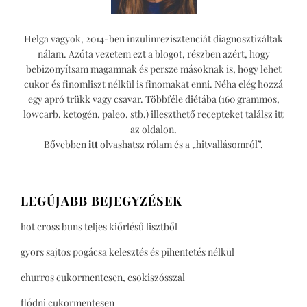
Helga vagyok, 2014-ben inzulinrezisztenciát diagnosztizáltak
nálam. Azóta vezetem ezt a blogot, részben azért, hogy
bebizonyítsam magamnak és persze másoknak is, hogy lehet
cukor és finomliszt nélkül is finomakat enni. Néha elég hozzá
egy apró trükk vagy csavar. Többféle diétába (160 grammos,
lowcarb, ketogén, paleo, stb.) illeszthető recepteket találsz itt
az oldalon.
Bővebben
itt
olvashatsz rólam és a „hitvallásomról”.
LEGÚJABB BEJEGYZÉSEK
hot cross buns teljes kiőrlésű lisztből
gyors sajtos pogácsa kelesztés és pihentetés nélkül
churros cukormentesen, csokiszósszal
flódni cukormentesen