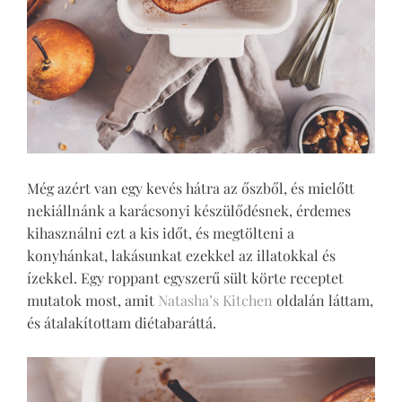
Még azért van egy kevés hátra az őszből, és mielőtt
nekiállnánk a karácsonyi készülődésnek, érdemes
kihasználni ezt a kis időt, és megtölteni a
konyhánkat, lakásunkat ezekkel az illatokkal és
ízekkel. Egy roppant egyszerű sült körte receptet
mutatok most, amit
Natasha’s Kitchen
oldalán láttam,
és átalakítottam diétabaráttá.