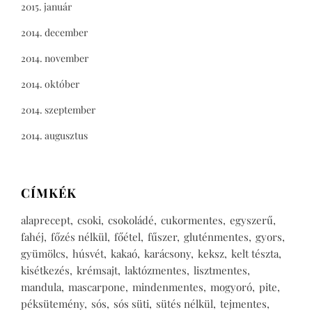
2015. január
2014. december
2014. november
2014. október
2014. szeptember
2014. augusztus
CÍMKÉK
alaprecept
csoki
csokoládé
cukormentes
egyszerű
fahéj
főzés nélkül
főétel
fűszer
gluténmentes
gyors
gyümölcs
húsvét
kakaó
karácsony
keksz
kelt tészta
kisétkezés
krémsajt
laktózmentes
lisztmentes
mandula
mascarpone
mindenmentes
mogyoró
pite
péksütemény
sós
sós süti
sütés nélkül
tejmentes