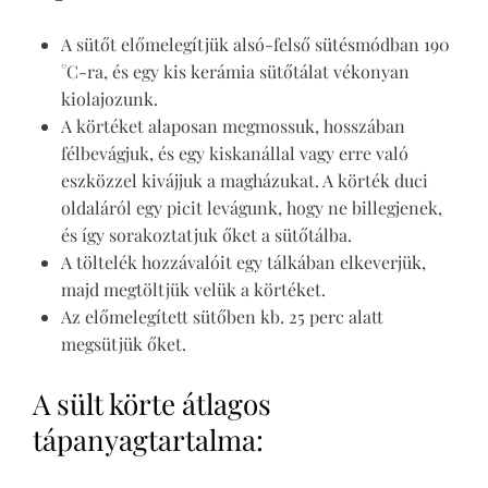
A sütőt előmelegítjük alsó-felső sütésmódban 190
°C-ra, és egy kis kerámia sütőtálat vékonyan
kiolajozunk.
A körtéket alaposan megmossuk, hosszában
félbevágjuk, és egy kiskanállal vagy erre való
eszközzel kivájjuk a magházukat. A körték duci
oldaláról egy picit levágunk, hogy ne billegjenek,
és így sorakoztatjuk őket a sütőtálba.
A töltelék hozzávalóit egy tálkában elkeverjük,
majd megtöltjük velük a körtéket.
Az előmelegített sütőben kb. 25 perc alatt
megsütjük őket.
A sült körte átlagos
tápanyagtartalma: