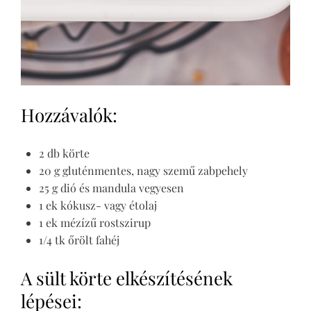
Hozzávalók:
2 db körte
20 g gluténmentes, nagy szemű zabpehely
25 g dió és mandula vegyesen
1 ek kókusz- vagy étolaj
1 ek mézízű rostszirup
1/4 tk őrölt fahéj
A sült körte elkészítésének
lépései: