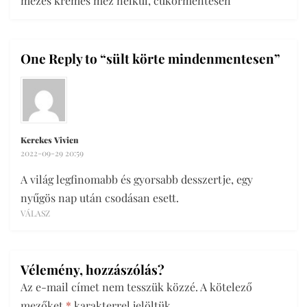
mézes krémes méz nélkül, cukormentesen
One Reply to “sült körte mindenmentesen”
Kerekes Vivien
2022-09-29 20:59
A világ legfinomabb és gyorsabb desszertje, egy
nyűgös nap után csodásan esett.
VÁLASZ
Vélemény, hozzászólás?
Az e-mail címet nem tesszük közzé.
A kötelező
mezőket
*
karakterrel jelöltük