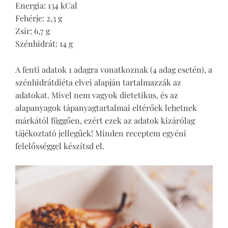
Energia: 134 kCal
Fehérje: 2,3 g
Zsír: 6,7 g
Szénhidrát: 14 g
A fenti adatok 1 adagra vonatkoznak (4 adag esetén), a
szénhidrátdiéta elvei alapján tartalmazzák az
adatokat. Mivel nem vagyok dietetikus, és az
alapanyagok tápanyagtartalmai eltérőek lehetnek
márkától függően, ezért ezek az adatok kizárólag
tájékoztató jellegűek! Minden receptem egyéni
felelősséggel készítsd el.