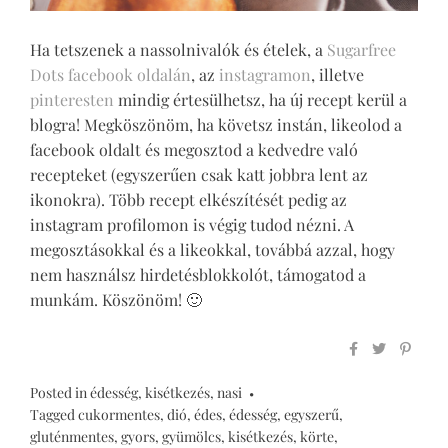
Ha tetszenek a nassolnivalók és ételek, a
Sugarfree
Dots facebook oldalán
, az
instagramon
, illetve
pinteresten
mindig értesülhetsz, ha új recept kerül a
blogra! Megköszönöm, ha követsz instán, likeolod a
facebook oldalt és megosztod a kedvedre való
recepteket (egyszerűen csak katt jobbra lent az
ikonokra). Több recept elkészítését pedig az
instagram profilomon is végig tudod nézni. A
megosztásokkal és a likeokkal, továbbá azzal, hogy
nem használsz hirdetésblokkolót, támogatod a
munkám. Köszönöm! 🙂
Posted in
édesség
,
kisétkezés
,
nasi
Tagged
cukormentes
,
dió
,
édes
,
édesség
,
egyszerű
,
gluténmentes
,
gyors
,
gyümölcs
,
kisétkezés
,
körte
,