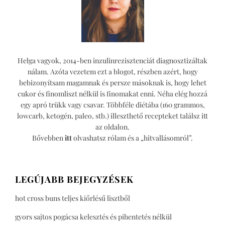
Helga vagyok, 2014-ben inzulinrezisztenciát diagnosztizáltak
nálam. Azóta vezetem ezt a blogot, részben azért, hogy
bebizonyítsam magamnak és persze másoknak is, hogy lehet
cukor és finomliszt nélkül is finomakat enni. Néha elég hozzá
egy apró trükk vagy csavar. Többféle diétába (160 grammos,
lowcarb, ketogén, paleo, stb.) illeszthető recepteket találsz itt
az oldalon.
Bővebben
itt
olvashatsz rólam és a „hitvallásomról”.
LEGÚJABB BEJEGYZÉSEK
hot cross buns teljes kiőrlésű lisztből
gyors sajtos pogácsa kelesztés és pihentetés nélkül