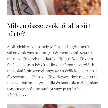
Milyen összetevőkből áll a sült
körte?
A töltelékben zabpehely (diéta és allergia esetén
válasszunk garantáltan gluténmentes változatot),
magvak, fűszerek találhatók. Tipikus őszi fűszer a
fahéj, de bátran készíthetünk karácsonyi verziót is
mézeskalácsfűszerrel, vagy az én örök kedvenc chai
fűszeremmel. (Ehhez a fűszerkeverékhez receptet
itt
találsz
.) Bátran használj dió és mandula mellett akár
törökmogyorót, pekándiót vagy pisztáciát.
Kísérletezz!