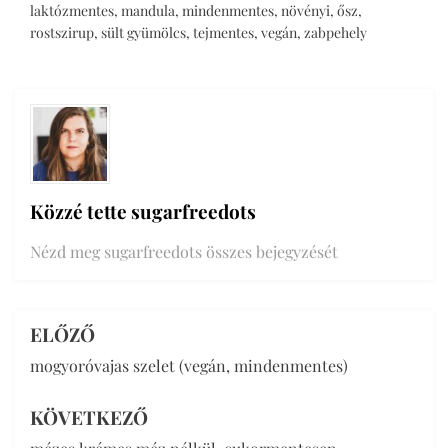
laktózmentes
,
mandula
,
mindenmentes
,
növényi
,
ősz
,
rostszirup
,
sült gyümölcs
,
tejmentes
,
vegán
,
zabpehely
Közzé tette
sugarfreedots
Nézd meg sugarfreedots összes bejegyzését
ELŐZŐ
Bejegyzés
mogyoróvajas szelet (vegán, mindenmentes)
navigáció
KÖVETKEZŐ