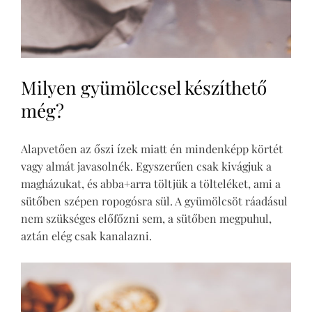
Milyen gyümölccsel készíthető
még?
Alapvetően az őszi ízek miatt én mindenképp körtét
vagy almát javasolnék. Egyszerűen csak kivágjuk a
magházukat, és abba+arra töltjük a tölteléket, ami a
sütőben szépen ropogósra sül. A gyümölcsöt ráadásul
nem szükséges előfőzni sem, a sütőben megpuhul,
aztán elég csak kanalazni.