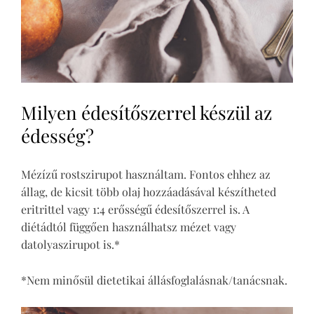
Milyen édesítőszerrel készül az
édesség?
Mézízű rostszirupot használtam. Fontos ehhez az
állag, de kicsit több olaj hozzáadásával készítheted
eritrittel vagy 1:4 erősségű édesítőszerrel is. A
diétádtól függően használhatsz mézet vagy
datolyaszirupot is.*
*Nem minősül dietetikai állásfoglalásnak/tanácsnak.