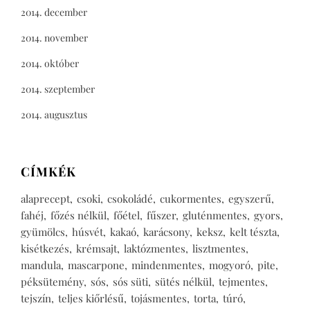
2014. december
2014. november
2014. október
2014. szeptember
2014. augusztus
CÍMKÉK
alaprecept
csoki
csokoládé
cukormentes
egyszerű
fahéj
főzés nélkül
főétel
fűszer
gluténmentes
gyors
gyümölcs
húsvét
kakaó
karácsony
keksz
kelt tészta
kisétkezés
krémsajt
laktózmentes
lisztmentes
mandula
mascarpone
mindenmentes
mogyoró
pite
péksütemény
sós
sós süti
sütés nélkül
tejmentes
tejszín
teljes kiőrlésű
tojásmentes
torta
túró