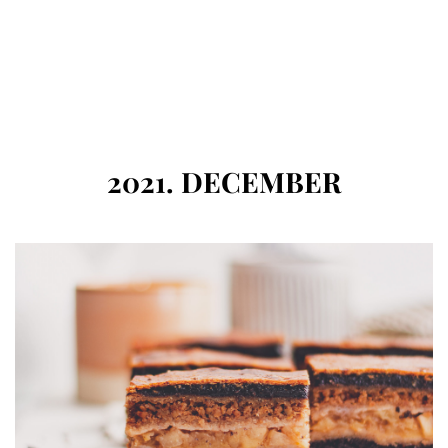
HÓNAP
:
2021. DECEMBER