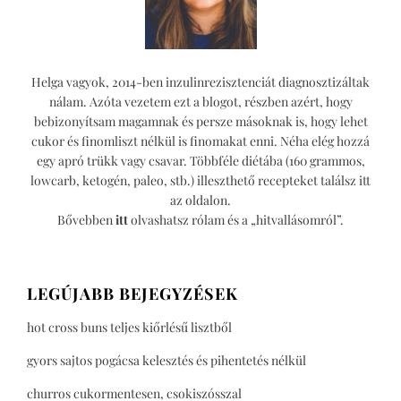
Helga vagyok, 2014-ben inzulinrezisztenciát diagnosztizáltak
nálam. Azóta vezetem ezt a blogot, részben azért, hogy
bebizonyítsam magamnak és persze másoknak is, hogy lehet
cukor és finomliszt nélkül is finomakat enni. Néha elég hozzá
egy apró trükk vagy csavar. Többféle diétába (160 grammos,
lowcarb, ketogén, paleo, stb.) illeszthető recepteket találsz itt
az oldalon.
Bővebben
itt
olvashatsz rólam és a „hitvallásomról”.
LEGÚJABB BEJEGYZÉSEK
hot cross buns teljes kiőrlésű lisztből
gyors sajtos pogácsa kelesztés és pihentetés nélkül
churros cukormentesen, csokiszósszal