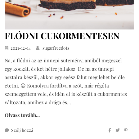
FLÓDNI CUKORMENTESEN
Közzétéve
2021-12-14
sugarfreedots
Na, a flódni az az ünnepi sütemény, amiből megeszel
egy kockát, és két hétre jóllaksz. De ha az ünnepi
asztalra készül, akkor egy egész falut meg lehet belőle
etetni. 😀 Komolyra fordítva a szót, már régóta
szemezgettem vele, és idén el is készült a cukormentes
változata, amihez a drága és…
Olvass tovább...
ehhez
Szólj hozzá
flódni