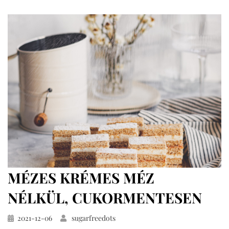
cukormentesen
MÉZES KRÉMES MÉZ
NÉLKÜL, CUKORMENTESEN
Közzétéve
2021-12-06
sugarfreedots