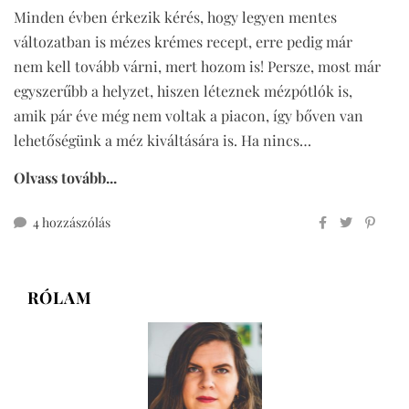
Minden évben érkezik kérés, hogy legyen mentes
változatban is mézes krémes recept, erre pedig már
nem kell tovább várni, mert hozom is! Persze, most már
egyszerűbb a helyzet, hiszen léteznek mézpótlók is,
amik pár éve még nem voltak a piacon, így bőven van
lehetőségünk a méz kiváltására is. Ha nincs…
Olvass tovább...
mézes
4 hozzászólás
krémes
méz
nélkül,
RÓLAM
cukormentesen
című
bejegyzéshez