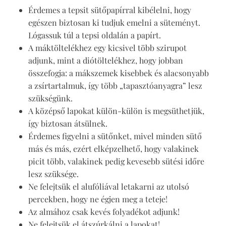
Érdemes a tepsit sütőpapírral kibélelni, hogy
egészen biztosan ki tudjuk emelni a süteményt.
Lógassuk túl a tepsi oldalán a papírt.
A máktöltelékhez egy kicsivel több szirupot
adjunk, mint a diótöltelékhez, hogy jobban
összefogja: a mákszemek kisebbek és alacsonyabb
a zsírtartalmuk, így több „tapasztóanyagra” lesz
szükségünk.
A középső lapokat külön-külön is megsüthetjük,
így biztosan átsülnek.
Érdemes figyelni a sütőnket, mivel minden sütő
más és más, ezért elképzelhető, hogy valakinek
picit több, valakinek pedig kevesebb sütési időre
lesz szüksége.
Ne felejtsük el alufóliával letakarni az utolsó
percekben, hogy ne égjen meg a teteje!
Az almához csak kevés folyadékot adjunk!
Ne felejtsük el átszúrkálni a lapokat!