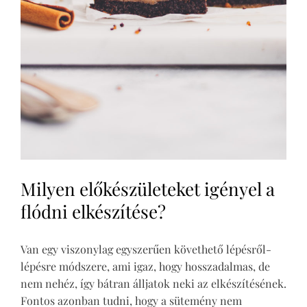
Milyen előkészületeket igényel a
flódni elkészítése?
Van egy viszonylag egyszerűen követhető lépésről-
lépésre módszere, ami igaz, hogy hosszadalmas, de
nem nehéz, így bátran álljatok neki az elkészítésének.
Fontos azonban tudni, hogy a sütemény nem