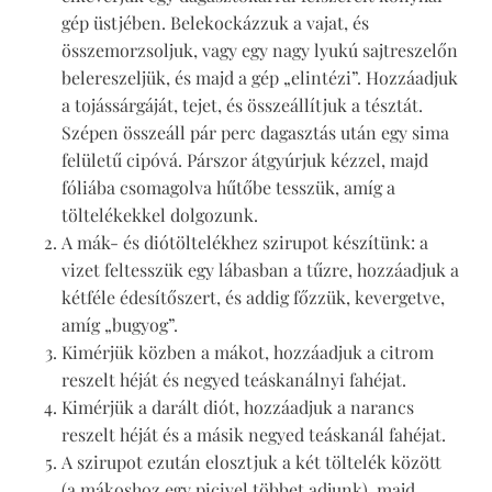
gép üstjében. Belekockázzuk a vajat, és
összemorzsoljuk, vagy egy nagy lyukú sajtreszelőn
belereszeljük, és majd a gép „elintézi”. Hozzáadjuk
a tojássárgáját, tejet, és összeállítjuk a tésztát.
Szépen összeáll pár perc dagasztás után egy sima
felületű cipóvá. Párszor átgyúrjuk kézzel, majd
fóliába csomagolva hűtőbe tesszük, amíg a
töltelékekkel dolgozunk.
A mák- és diótöltelékhez szirupot készítünk: a
vizet feltesszük egy lábasban a tűzre, hozzáadjuk a
kétféle édesítőszert, és addig főzzük, kevergetve,
amíg „bugyog”.
Kimérjük közben a mákot, hozzáadjuk a citrom
reszelt héját és negyed teáskanálnyi fahéjat.
Kimérjük a darált diót, hozzáadjuk a narancs
reszelt héját és a másik negyed teáskanál fahéjat.
A szirupot ezután elosztjuk a két töltelék között
(a mákoshoz egy picivel többet adjunk), majd