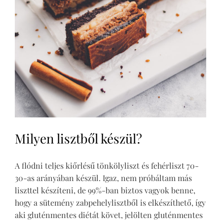
Milyen lisztből készül?
A flódni teljes kiőrlésű tönkölyliszt és fehérliszt 70-
30-as arányában készül. Igaz, nem próbáltam más
liszttel készíteni, de 99%-ban biztos vagyok benne,
hogy a sütemény zabpehelylisztből is elkészíthető, így
aki gluténmentes diétát követ, jelölten gluténmentes