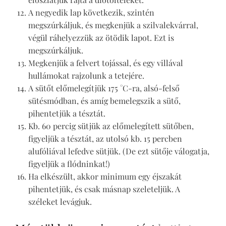
A negyedik lap következik, szintén
megszúrkáljuk, és megkenjük a szilvalekvárral,
végül ráhelyezzük az ötödik lapot. Ezt is
megszúrkáljuk.
Megkenjük a felvert tojással, és egy villával
hullámokat rajzolunk a tetejére.
A sütőt előmelegítjük 175 °C-ra, alsó-felső
sütésmódban, és amíg bemelegszik a sütő,
pihentetjük a tésztát.
Kb. 60 percig sütjük az előmelegített sütőben,
figyeljük a tésztát, az utolsó kb. 15 percben
alufóliával lefedve sütjük. (De ezt sütője válogatja,
figyeljük a flódninkat!)
Ha elkészült, akkor minimum egy éjszakát
pihentetjük, és csak másnap szeleteljük. A
széleket levágjuk.