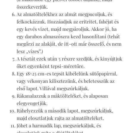
összekeverjük.
Az almatöltelékhez az almát megpucoljuk, és
felkockázzuk. Hozzáadjuk az eritritet, fahéjat és
egy kevés vizet, majd megpároljuk. Akkor jó, ha
egy darabos almaszószra kezd hasonlítani (tehát
megőrzi az alakját, de itt-ott már összefő, és nem
lesz „vizes”.)
A tésztát ezek után 5 részre szedjük, és kinyújtjuk
őket egyenként tepsi-méretűre.
Egy 18×25 cm-es tepsit kibélelünk sütőpapírral,
vagy vékonyan kilisztezünk, és beletesszük az
első lapot. Villával megszúrkáljuk.
Rákanalazzuk a máktölteléket, és alaposan
elegyengetjük.
Ráhelyezzük a második lapot, megszúrkáljuk,
majd elosztlatjuk rajta az almatölteléket.
Jöhet a harmadik lap, megszúrkáljuk, és
eloszlatjuk rajta a diótölteléket.