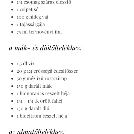
1/4 csomag száraz élesztő
1 csipet só
100 g hideg vaj
1 tojássárgája
75 ml tej/növényi ital
a mák- és diótöltelékhez:
1,5 dl víz
20 g 1:4 erősségű édesítőszer
50 g méz ízű rostszirup
150 g darált mák
1 bionarancs reszelt héja
1/4 + 1/4 tk őrölt fahéj
150 g darált dió
1 biocitrom reszelt héja
az almatöltelékhez: