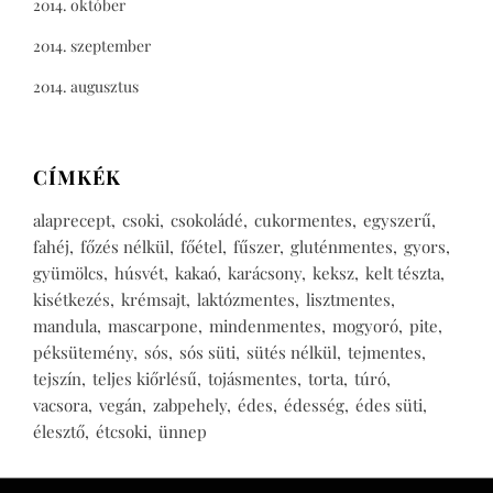
2014. október
2014. szeptember
2014. augusztus
CÍMKÉK
alaprecept
csoki
csokoládé
cukormentes
egyszerű
fahéj
főzés nélkül
főétel
fűszer
gluténmentes
gyors
gyümölcs
húsvét
kakaó
karácsony
keksz
kelt tészta
kisétkezés
krémsajt
laktózmentes
lisztmentes
mandula
mascarpone
mindenmentes
mogyoró
pite
péksütemény
sós
sós süti
sütés nélkül
tejmentes
tejszín
teljes kiőrlésű
tojásmentes
torta
túró
vacsora
vegán
zabpehely
édes
édesség
édes süti
élesztő
étcsoki
ünnep