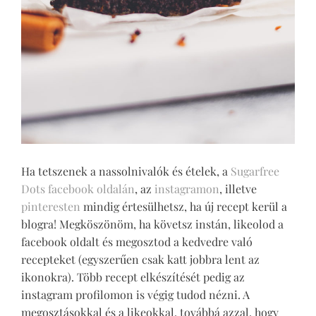
Ha tetszenek a nassolnivalók és ételek, a
Sugarfree
Dots facebook oldalán
, az
instagramon
, illetve
pinteresten
mindig értesülhetsz, ha új recept kerül a
blogra! Megköszönöm, ha követsz instán, likeolod a
facebook oldalt és megosztod a kedvedre való
recepteket (egyszerűen csak katt jobbra lent az
ikonokra). Több recept elkészítését pedig az
instagram profilomon is végig tudod nézni. A
megosztásokkal és a likeokkal, továbbá azzal, hogy