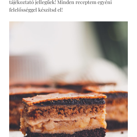
tájékoztató jellegűek! Minden receptem egyéni
felelősséggel készítsd el!