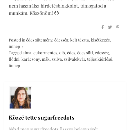
nem használsz hirdetésblokkolót, támogatod a
munkám. Köszönöm! 🙂
Posted in
édes sütemény
,
édesség
,
kelt tészta
,
kisétkezés
,
ünnep
Tagged
alma
,
cukormentes
,
dió
,
édes
,
édes süti
,
édesség
,
flódni
,
karácsony
,
mák
,
szilva
,
szilvalekvár
,
teljes kiőrlésű
,
ünnep
Közzé tette
sugarfreedots
Nézd meg sugarfreedots összes bejegyzését