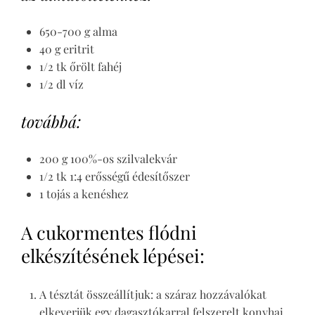
650-700 g alma
40 g eritrit
1/2 tk őrölt fahéj
1/2 dl víz
továbbá:
200 g 100%-os szilvalekvár
1/2 tk 1:4 erősségű édesítőszer
1 tojás a kenéshez
A cukormentes flódni
elkészítésének lépései:
A tésztát összeállítjuk: a száraz hozzávalókat
elkeverjük egy dagasztókarral felszerelt konyhai