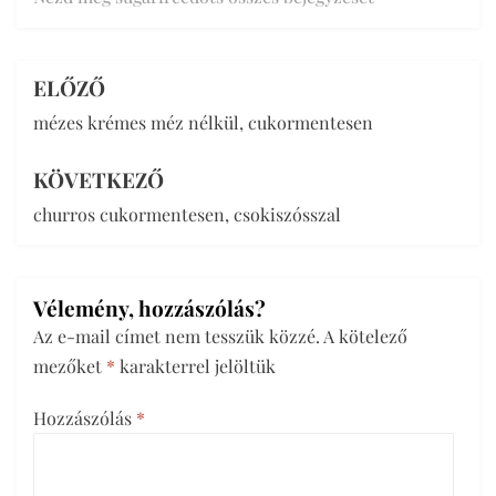
ELŐZŐ
Bejegyzés
mézes krémes méz nélkül, cukormentesen
navigáció
KÖVETKEZŐ
churros cukormentesen, csokiszósszal
Vélemény, hozzászólás?
Az e-mail címet nem tesszük közzé.
A kötelező
mezőket
*
karakterrel jelöltük
Hozzászólás
*