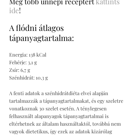
Még több ünnepi receptért
kattints
ide
!
A flódni átlagos
tápanyagtartalma:
Energia: 138 kCal
Fehérje: 3,1 g
Zsír: 6,7 g
Szénhidrát: 10,3 g
A fenti adatok a szénhidrátdiéta elvei alapján
tartalmazzák a tápanyagtartalmakat, és egy szeletre
vonatkoznak 30 szelet esetén. A ténylegesen
felhasznált alapanyagok tápanyagtartalmai is
eltérhetnek az általam használtaktól, továbbá nem
vagyok dietetikus, így ezek az adatok kizárólag