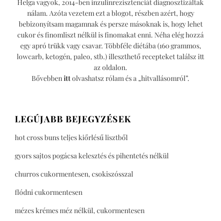
Helga vagyok, 2014-ben inzulinrezisztenciát diagnosztizáltak
nálam. Azóta vezetem ezt a blogot, részben azért, hogy
bebizonyítsam magamnak és persze másoknak is, hogy lehet
cukor és finomliszt nélkül is finomakat enni. Néha elég hozzá
egy apró trükk vagy csavar. Többféle diétába (160 grammos,
lowcarb, ketogén, paleo, stb.) illeszthető recepteket találsz itt
az oldalon.
Bővebben
itt
olvashatsz rólam és a „hitvallásomról”.
LEGÚJABB BEJEGYZÉSEK
hot cross buns teljes kiőrlésű lisztből
gyors sajtos pogácsa kelesztés és pihentetés nélkül
churros cukormentesen, csokiszósszal
flódni cukormentesen
mézes krémes méz nélkül, cukormentesen