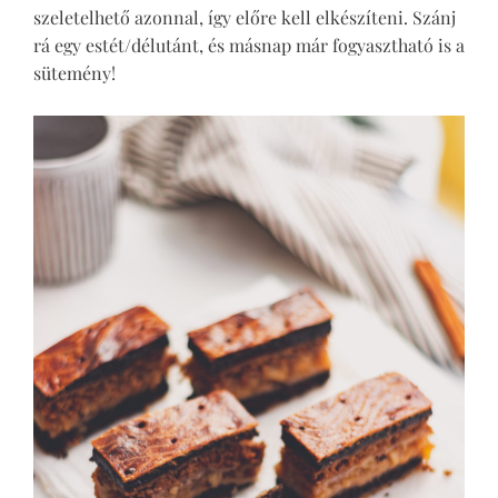
szeletelhető azonnal, így előre kell elkészíteni. Szánj
rá egy estét/délutánt, és másnap már fogyasztható is a
sütemény!