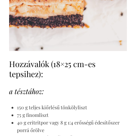
Hozzávalók (18×25 cm-es
tepsihez):
a tésztához:
150 g teljes kiőrlésű tönkölyliszt
75 g finomliszt
40 g eritritpor vagy 8 g 1:4 erősségű édesítőszer
porrá őrölve