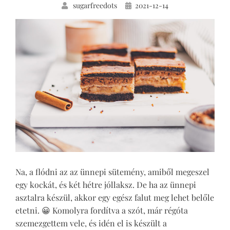
Közzétéve
sugarfreedots
2021-12-14
Na, a flódni az az ünnepi sütemény, amiből megeszel
egy kockát, és két hétre jóllaksz. De ha az ünnepi
asztalra készül, akkor egy egész falut meg lehet belőle
etetni. 😀 Komolyra fordítva a szót, már régóta
szemezgettem vele, és idén el is készült a