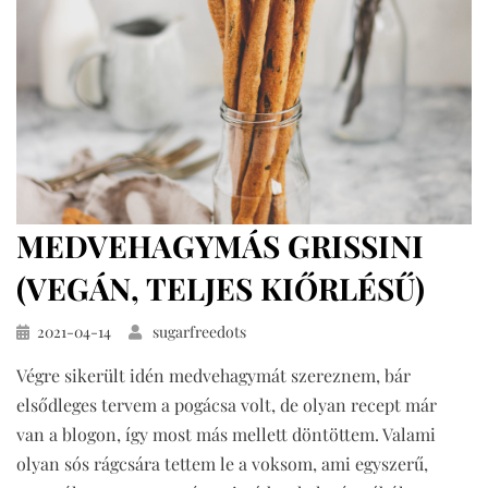
MEDVEHAGYMÁS GRISSINI
(VEGÁN, TELJES KIŐRLÉSŰ)
Közzétéve
2021-04-14
sugarfreedots
Végre sikerült idén medvehagymát szereznem, bár
elsődleges tervem a pogácsa volt, de olyan recept már
van a blogon, így most más mellett döntöttem. Valami
olyan sós rágcsára tettem le a voksom, ami egyszerű,