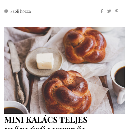
ehhez
Szólj hozzá
kelt
tészták
teljes
kiőrlésű
lisztekből,
cukormentesen
MINI KALÁCS TELJES