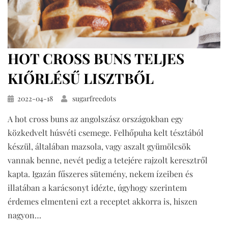
HOT CROSS BUNS TELJES
KIŐRLÉSŰ LISZTBŐL
Közzétéve
2022-04-18
sugarfreedots
A hot cross buns az angolszász országokban egy
közkedvelt húsvéti csemege. Felhőpuha kelt tésztából
készül, általában mazsola, vagy aszalt gyümölcsök
vannak benne, nevét pedig a tetejére rajzolt keresztről
kapta. Igazán fűszeres sütemény, nekem ízeiben és
illatában a karácsonyt idézte, úgyhogy szerintem
érdemes elmenteni ezt a receptet akkorra is, hiszen
nagyon…