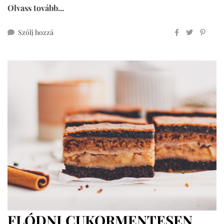
Olvass tovább...
ehhez
Szólj hozzá
hot
cross
buns
teljes
kiőrlésű
lisztből
FLÓDNI CUKORMENTESEN