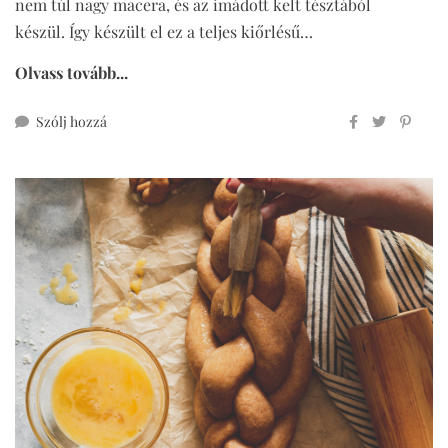
nem túl nagy macera, és az imádott kelt tésztából
készül. Így készült el ez a teljes kiőrlésű…
Olvass tovább...
ehhez
Szólj hozzá
medvehagymás
grissini
(vegán,
teljes
kiőrlésű)