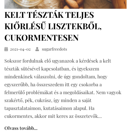
KELT TÉSZTÁK TELJES
KIŐRLÉSŰ LISZTEKBŐL,
CUKORMENTESEN
Közzétéve
2021-04-02
sugarfreedots
Sokszor fordulnak elő ugyanazok a kérdések a kelt
tészták sütésével kapcsolatban, és igyekszem
mindenkinek válaszolni, de úgy gondoltam, hogy
egyszerűbb, ha összeszedem itt egy csokorba a
felmerülő problémákat és a megoldásaikat. Nem vagyok
szakértő, pék, cukrász, így minden a saját
tapasztalataimon, kutatásaimon alapul. Ha
cukormentes, akkor mit keres az összetevők…
Olvass tovább...