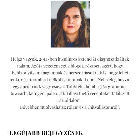
Helga vagyok, 2014-ben inzulinrezisztenciát diagnosztizáltak
nálam. Azóta vezetem ezt a blogot, részben azért, hogy
bebizonyítsam magamnak és persze másoknak is, hogy lehet
cukor és finomliszt nélkül is finomakat enni. Néha elég hozzá
egy apró trükk vagy csavar. Többféle diétába (160 grammos,
lowcarb, ketogén, paleo, stb.) illeszthető recepteket találsz itt
az oldalon.
Bővebben
itt
olvashatsz rólam és a „hitvallásomról”.
LEGÚJABB BEJEGYZÉSEK