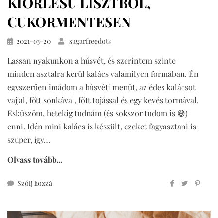
KIŐRLÉSŰ LISZTBŐL,
CUKORMENTESEN
Közzétéve
2021-03-20
sugarfreedots
Lassan nyakunkon a húsvét, és szerintem szinte
minden asztalra kerül kalács valamilyen formában. Én
egyszerűen imádom a húsvéti menüt, az édes kalácsot
vajjal, főtt sonkával, főtt tojással és egy kevés tormával.
Esküszöm, hetekig tudnám (és sokszor tudom is 😅)
enni. Idén mini kalács is készült, ezeket fagyasztani is
szuper, így…
Olvass tovább...
ehhez
Szólj hozzá
mini
kalács
teljes