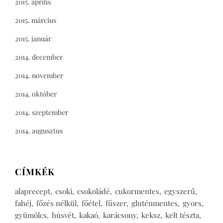
2015. április
2015. március
2015. január
2014. december
2014. november
2014. október
2014. szeptember
2014. augusztus
CÍMKÉK
alaprecept
csoki
csokoládé
cukormentes
egyszerű
fahéj
főzés nélkül
főétel
fűszer
gluténmentes
gyors
gyümölcs
húsvét
kakaó
karácsony
keksz
kelt tészta