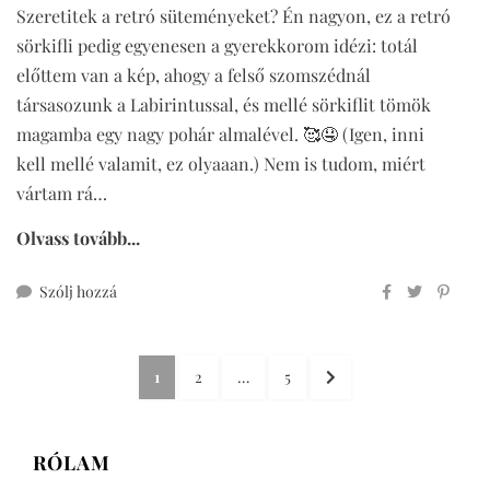
Szeretitek a retró süteményeket? Én nagyon, ez a retró
sörkifli pedig egyenesen a gyerekkorom idézi: totál
előttem van a kép, ahogy a felső szomszédnál
társasozunk a Labirintussal, és mellé sörkiflit tömök
magamba egy nagy pohár almalével. 🥰🤤 (Igen, inni
kell mellé valamit, ez olyaaan.) Nem is tudom, miért
vártam rá…
Olvass tovább...
ehhez
Szólj hozzá
retró
sörkifli
Bejegyzések
teljes
OLDAL
OLDAL
OLDAL
KÖVETKEZŐ
1
2
…
5
kiőrlésű
lapozása
OLDAL
lisztből
(veganizálható)
RÓLAM