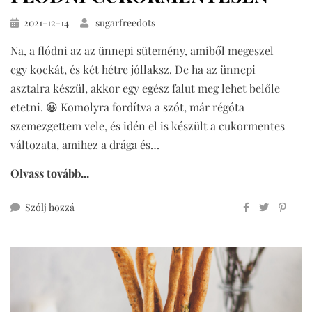
Közzétéve
2021-12-14
sugarfreedots
Na, a flódni az az ünnepi sütemény, amiből megeszel
egy kockát, és két hétre jóllaksz. De ha az ünnepi
asztalra készül, akkor egy egész falut meg lehet belőle
etetni. 😀 Komolyra fordítva a szót, már régóta
szemezgettem vele, és idén el is készült a cukormentes
változata, amihez a drága és…
Olvass tovább...
ehhez
Szólj hozzá
flódni
cukormentesen