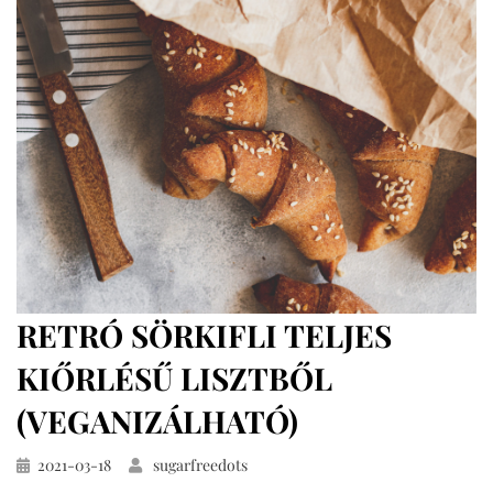
kiőrlésű
lisztből,
cukormentesen
RETRÓ SÖRKIFLI TELJES
KIŐRLÉSŰ LISZTBŐL
(VEGANIZÁLHATÓ)
Közzétéve
2021-03-18
sugarfreedots