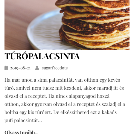
TÚRÓPALACSINTA
Közzétéve
2019-08-21
sugarfreedots
Ha már unod a sima palacsintát, van otthon egy kevés
túró, amivel nem tudsz mit kezdeni, akkor maradj itt és
olvasd el a receptet. Ha nincs alapanyagod hozzá
otthon, akkor gyorsan olvasd el a receptet és szaladj el a
boltba egy kis túróért. De elkészítheted ezt a kakaós
pufi palacsintát…
Olvass tovább...