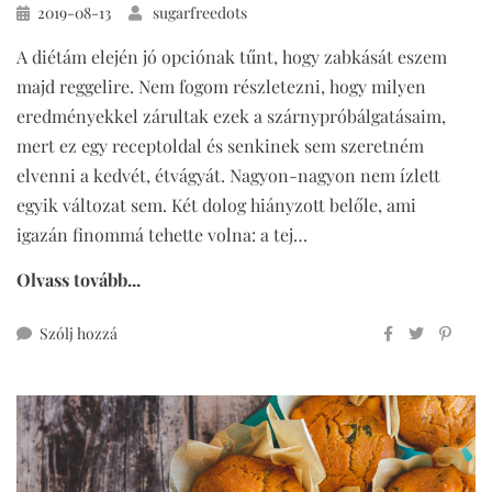
Közzétéve
2019-08-13
sugarfreedots
A diétám elején jó opciónak tűnt, hogy zabkását eszem
majd reggelire. Nem fogom részletezni, hogy milyen
eredményekkel zárultak ezek a szárnypróbálgatásaim,
mert ez egy receptoldal és senkinek sem szeretném
elvenni a kedvét, étvágyát. Nagyon-nagyon nem ízlett
egyik változat sem. Két dolog hiányzott belőle, ami
igazán finommá tehette volna: a tej…
Olvass tovább...
ehhez
Szólj hozzá
overnight
zabkása