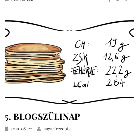
tzatziki
5. BLOGSZÜLINAP
Közzétéve
2019-08-27
sugarfreedots