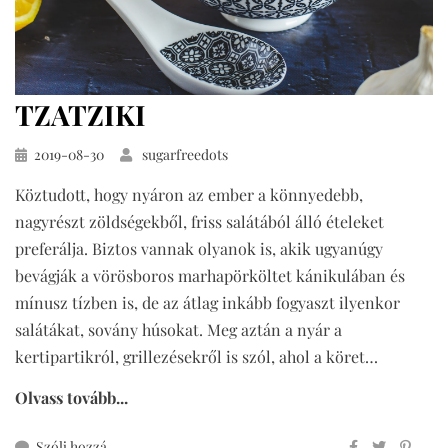
TZATZIKI
Közzétéve
2019-08-30
sugarfreedots
Köztudott, hogy nyáron az ember a könnyedebb,
nagyrészt zöldségekből, friss salátából álló ételeket
preferálja. Biztos vannak olyanok is, akik ugyanúgy
bevágják a vörösboros marhapörköltet kánikulában és
mínusz tízben is, de az átlag inkább fogyaszt ilyenkor
salátákat, sovány húsokat. Meg aztán a nyár a
kertipartikról, grillezésekről is szól, ahol a köret…
Olvass tovább...
ehhez
Szólj hozzá