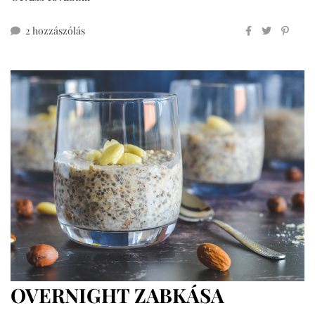
túrópalacsinta
2 hozzászólás
című
bejegyzéshez
OVERNIGHT ZABKÁSA