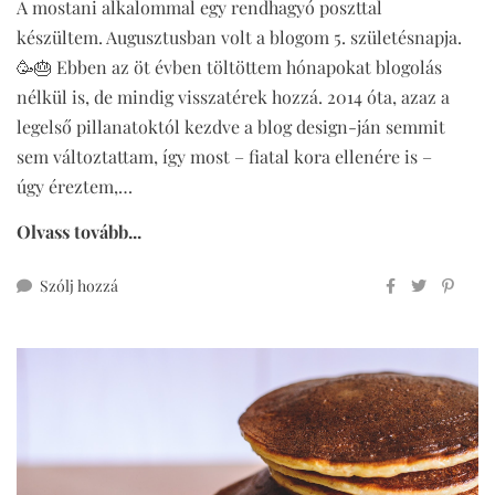
A mostani alkalommal egy rendhagyó poszttal
készültem. Augusztusban volt a blogom 5. születésnapja.
🥳🎂 Ebben az öt évben töltöttem hónapokat blogolás
nélkül is, de mindig visszatérek hozzá. 2014 óta, azaz a
legelső pillanatoktól kezdve a blog design-ján semmit
sem változtattam, így most – fiatal kora ellenére is –
úgy éreztem,…
Olvass tovább...
ehhez
Szólj hozzá
5.
blogszülinap