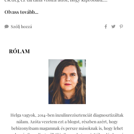
Olvass tovább...
ehhez
Szólj hozzá
fetás-
olívás
muffin
RÓLAM
Helga vagyok, 2014-ben inzulinrezisztenciát diagnosztizáltak
nálam. Azóta vezetem ezt a blogot, részben azért, hogy
bebizonyítsam magamnak és persze másoknak is, hogy lehet