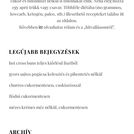
cukor és finomliszt nélkül is finomakat enni. Néha elég hozzá
egy apró trükk vagy csavar. Többféle diétába (160 grammos,
lowcarb, ketogén, paleo, stb.) illeszthető recepteket találsz itt
az oldalon.
Bővebben
itt
olvashatsz rólam és a „hitvallásomról”.
LEGÚJABB BEJEGYZÉSEK
hot cross buns teljes kiőrlésű lisztből
gyors sajtos pogácsa kelesztés és pihentetés nélkül
churros cukormentesen, csokiszósszal
flódni cukormentesen
mézes krémes méz nélkül, cukormentesen
ARCHÍV