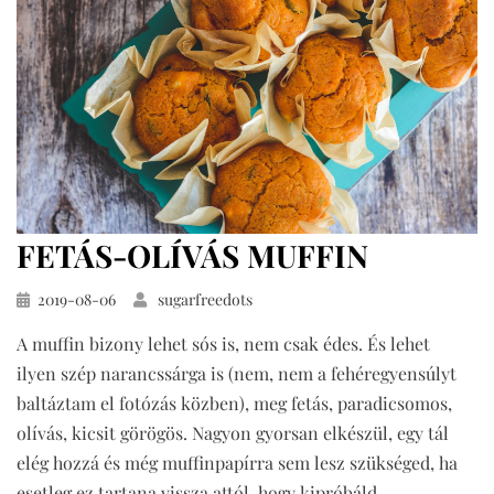
FETÁS-OLÍVÁS MUFFIN
Közzétéve
2019-08-06
sugarfreedots
A muffin bizony lehet sós is, nem csak édes. És lehet
ilyen szép narancssárga is (nem, nem a fehéregyensúlyt
baltáztam el fotózás közben), meg fetás, paradicsomos,
olívás, kicsit görögös. Nagyon gyorsan elkészül, egy tál
elég hozzá és még muffinpapírra sem lesz szükséged, ha
esetleg ez tartana vissza attól, hogy kipróbáld.…