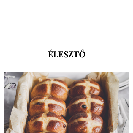
CÍMKE
:
ÉLESZTŐ