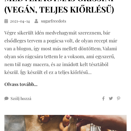
(VEGÁN, TELJES KIŐRLÉSŰ)
Közzétéve
2021-04-14
sugarfreedots
Végre sikerült idén medvehagymát szereznem, bár
elsődleges tervem a pogácsa volt, de olyan recept már
van a blogon, így most más mellett döntöttem. Valami
olyan sós rágcsára tettem le a voksom, ami egyszerű,
nem túl nagy macera, és az imádott kelt tésztából
készül. Így készült el ez a teljes kiőrlésű…
Olvass tovább...
ehhez
Szólj hozzá
medvehagymás
grissini
(vegán,
teljes
kiőrlésű)