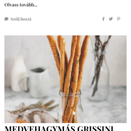
Olvass tovább...
ehhez
Szólj hozzá
hot
cross
buns
teljes
kiőrlésű
lisztből
MEDVEHAGYMÁS GRISSINI