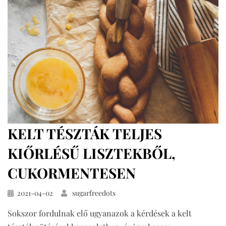
KELT TÉSZTÁK TELJES
KIŐRLÉSŰ LISZTEKBŐL,
CUKORMENTESEN
Közzétéve
2021-04-02
sugarfreedots
Sokszor fordulnak elő ugyanazok a kérdések a kelt