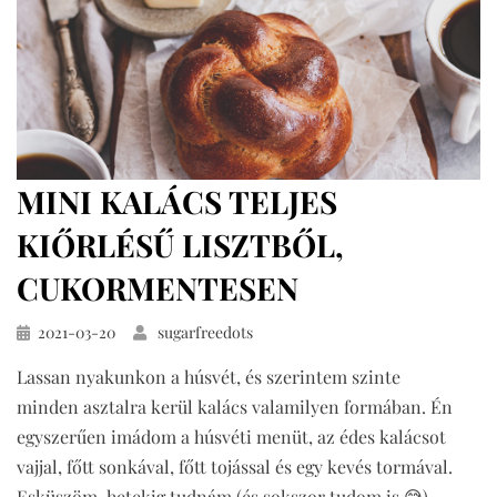
MINI KALÁCS TELJES
KIŐRLÉSŰ LISZTBŐL,
CUKORMENTESEN
Közzétéve
2021-03-20
sugarfreedots
Lassan nyakunkon a húsvét, és szerintem szinte
minden asztalra kerül kalács valamilyen formában. Én
egyszerűen imádom a húsvéti menüt, az édes kalácsot
vajjal, főtt sonkával, főtt tojással és egy kevés tormával.
Esküszöm, hetekig tudnám (és sokszor tudom is 😅)