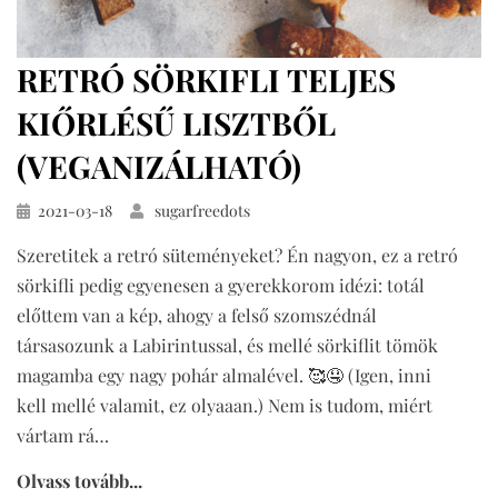
RETRÓ SÖRKIFLI TELJES
KIŐRLÉSŰ LISZTBŐL
(VEGANIZÁLHATÓ)
Közzétéve
2021-03-18
sugarfreedots
Szeretitek a retró süteményeket? Én nagyon, ez a retró
sörkifli pedig egyenesen a gyerekkorom idézi: totál
előttem van a kép, ahogy a felső szomszédnál
társasozunk a Labirintussal, és mellé sörkiflit tömök
magamba egy nagy pohár almalével. 🥰🤤 (Igen, inni
kell mellé valamit, ez olyaaan.) Nem is tudom, miért
vártam rá…
Olvass tovább...