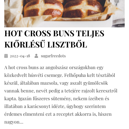
HOT CROSS BUNS TELJES
KIŐRLÉSŰ LISZTBŐL
Közzétéve
2022-04-18
sugarfreedots
A hot cross buns az angolszász országokban egy
közkedvelt húsvéti csemege. Felhőpuha kelt tésztából
készül, általában mazsola, vagy aszalt gyümölcsök
vannak benne, nevét pedig a tetejére rajzolt keresztről
kapta. Igazán fűszeres sütemény, nekem ízeiben és
illatában a karácsonyt idézte, úgyhogy szerintem
érdemes elmenteni ezt a receptet akkorra is, hiszen
nagyon…