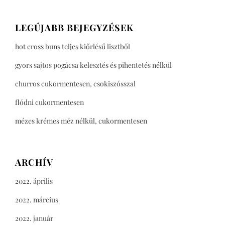
LEGÚJABB BEJEGYZÉSEK
hot cross buns teljes kiőrlésű lisztből
gyors sajtos pogácsa kelesztés és pihentetés nélkül
churros cukormentesen, csokiszósszal
flódni cukormentesen
mézes krémes méz nélkül, cukormentesen
ARCHÍV
2022. április
2022. március
2022. január