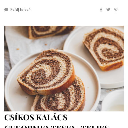
ehhez
Szólj hozzá
retró
sörkifli
teljes
kiőrlésű
lisztből
(veganizálható)
CSÍKOS KALÁCS