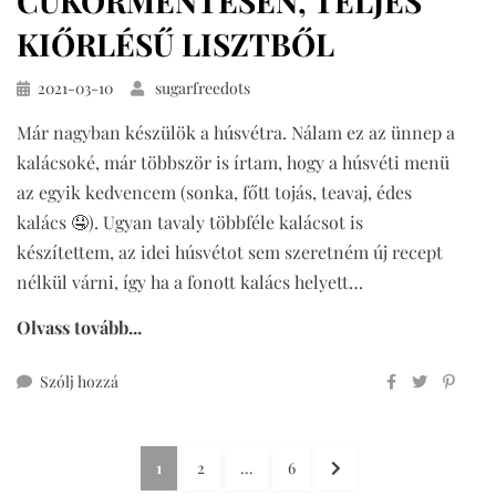
CUKORMENTESEN, TELJES
KIŐRLÉSŰ LISZTBŐL
Közzétéve
2021-03-10
sugarfreedots
Már nagyban készülök a húsvétra. Nálam ez az ünnep a
kalácsoké, már többször is írtam, hogy a húsvéti menü
az egyik kedvencem (sonka, főtt tojás, teavaj, édes
kalács 🤤). Ugyan tavaly többféle kalácsot is
készítettem, az idei húsvétot sem szeretném új recept
nélkül várni, így ha a fonott kalács helyett…
Olvass tovább...
ehhez
Szólj hozzá
csíkos
kalács
Bejegyzések
cukormentesen,
OLDAL
OLDAL
OLDAL
KÖVETKEZŐ
1
2
…
6
teljes
OLDAL