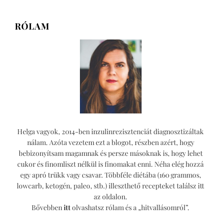
lapozása
kiőrlésű
lisztből
RÓLAM
Helga vagyok, 2014-ben inzulinrezisztenciát diagnosztizáltak
nálam. Azóta vezetem ezt a blogot, részben azért, hogy
bebizonyítsam magamnak és persze másoknak is, hogy lehet
cukor és finomliszt nélkül is finomakat enni. Néha elég hozzá
egy apró trükk vagy csavar. Többféle diétába (160 grammos,
lowcarb, ketogén, paleo, stb.) illeszthető recepteket találsz itt
az oldalon.
Bővebben
itt
olvashatsz rólam és a „hitvallásomról”.