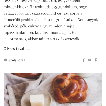
tészták sütésével kapcsolatban, és igyekszem
mindenkinek válaszolni, de úgy gondoltam, hogy
egyszerűbb, ha összeszedem itt egy csokorba a
felmerülő problémákat és a megoldásaikat. Nem vagyok
szakértő, pék, cukrász, így minden a saját
tapasztalataimon, kutatásaimon alapul. Ha
cukormentes, akkor mit keres az összetevők…
Olvass tovább...
ehhez
Szólj hozzá
kelt
tészták
teljes
kiőrlésű
lisztekből,
cukormentesen