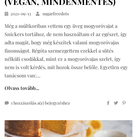
(VEGÁN, MINDENMENTES)
Közzétéve
2021-09-13
sugarfreedots
Még a múltkoriban vettem egy üveg mogyoróvajat a
Snickers tortához, de nem használtam el az egészet, így
adta magát, hogy még készítek valami mogyoróvajas
finomságot. Régóta szemezgettem ezekkel a sütés
nélküli csodákkal, mint ez a mogyoróvajas szelet, így
nem is volt kérdés, mit hozok össze belőle. Egyetlen egy
tanácsom van:…
Olvass tovább...
mogyoróvajas
1 hozzászólás a(z)
bejegyzéshez
szelet
(vegán,
mindenmentes)