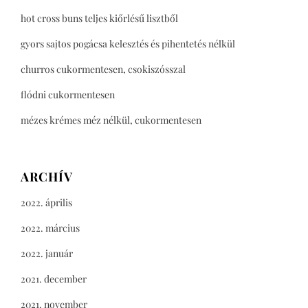
hot cross buns teljes kiőrlésű lisztből
gyors sajtos pogácsa kelesztés és pihentetés nélkül
churros cukormentesen, csokiszósszal
flódni cukormentesen
mézes krémes méz nélkül, cukormentesen
ARCHÍV
2022. április
2022. március
2022. január
2021. december
2021. november