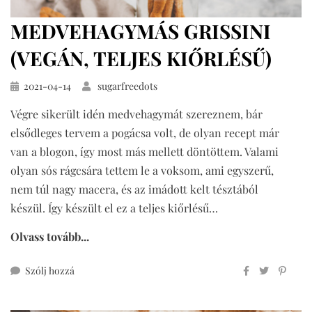
MEDVEHAGYMÁS GRISSINI
(VEGÁN, TELJES KIŐRLÉSŰ)
Közzétéve
2021-04-14
sugarfreedots
Végre sikerült idén medvehagymát szereznem, bár
elsődleges tervem a pogácsa volt, de olyan recept már
van a blogon, így most más mellett döntöttem. Valami
olyan sós rágcsára tettem le a voksom, ami egyszerű,
nem túl nagy macera, és az imádott kelt tésztából
készül. Így készült el ez a teljes kiőrlésű…
Olvass tovább...
ehhez
Szólj hozzá
medvehagymás
grissini