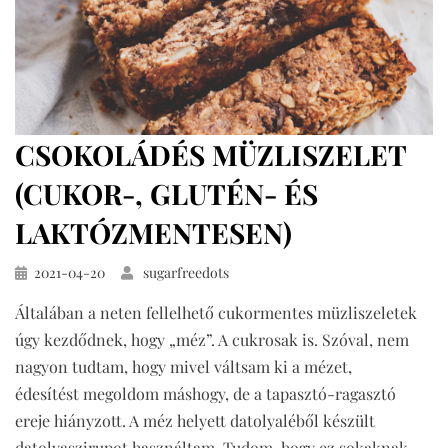
CSOKOLÁDÉS MÜZLISZELET
(CUKOR-, GLUTÉN- ÉS
LAKTÓZMENTESEN)
Közzétéve
2021-04-20
sugarfreedots
Általában a neten fellelhető cukormentes müzliszeletek
úgy kezdődnek, hogy „méz”. A cukrosak is. Szóval, nem
nagyon tudtam, hogy mivel váltsam ki a mézet,
édesítést megoldom máshogy, de a tapasztó-ragasztó
ereje hiányzott. A méz helyett datolyaléből készült
datolyaszirupot használtam. Tudom, hogy ez sokaknak