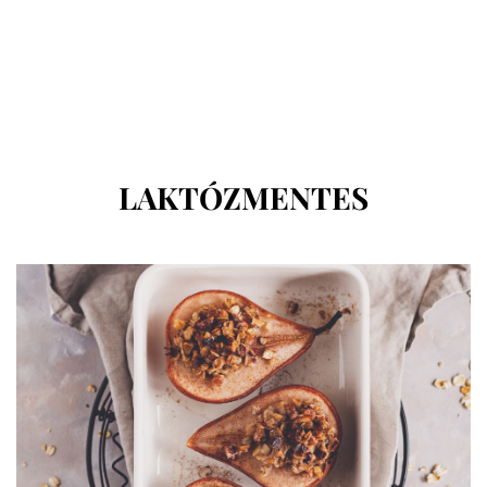
CÍMKE
:
LAKTÓZMENTES