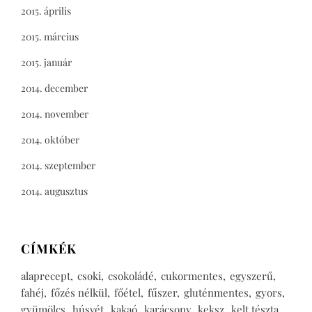
2015. április
2015. március
2015. január
2014. december
2014. november
2014. október
2014. szeptember
2014. augusztus
CÍMKÉK
alaprecept
csoki
csokoládé
cukormentes
egyszerű
fahéj
főzés nélkül
főétel
fűszer
gluténmentes
gyors
gyümölcs
húsvét
kakaó
karácsony
keksz
kelt tészta