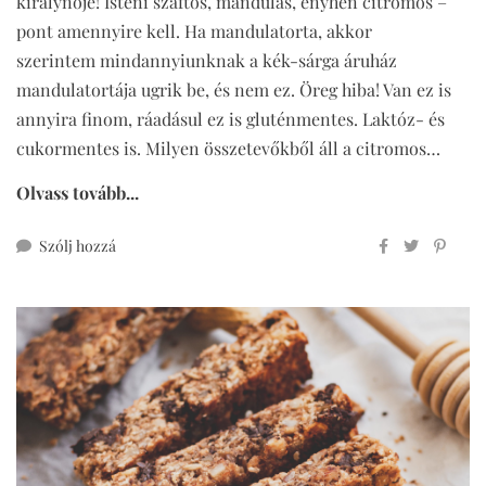
királynője! Isteni szaftos, mandulás, enyhén citromos –
pont amennyire kell. Ha mandulatorta, akkor
szerintem mindannyiunknak a kék-sárga áruház
mandulatortája ugrik be, és nem ez. Öreg hiba! Van ez is
annyira finom, ráadásul ez is gluténmentes. Laktóz- és
cukormentes is. Milyen összetevőkből áll a citromos…
Olvass tovább...
ehhez
Szólj hozzá
citromos
mandulatorta
(glutén-,
laktóz-
és
cukormentes)