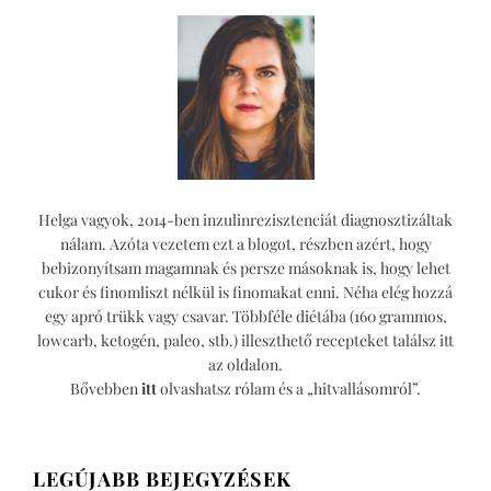
Helga vagyok, 2014-ben inzulinrezisztenciát diagnosztizáltak
nálam. Azóta vezetem ezt a blogot, részben azért, hogy
bebizonyítsam magamnak és persze másoknak is, hogy lehet
cukor és finomliszt nélkül is finomakat enni. Néha elég hozzá
egy apró trükk vagy csavar. Többféle diétába (160 grammos,
lowcarb, ketogén, paleo, stb.) illeszthető recepteket találsz itt
az oldalon.
Bővebben
itt
olvashatsz rólam és a „hitvallásomról”.
LEGÚJABB BEJEGYZÉSEK