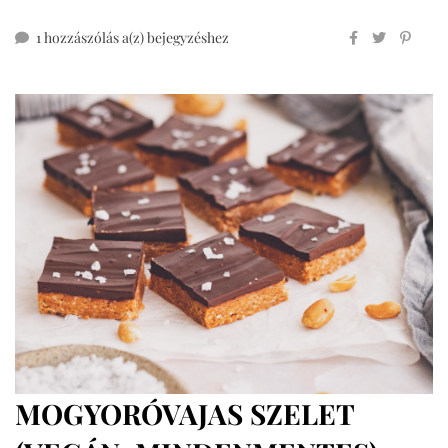
sült
1 hozzászólás a(z)
bejegyzéshez
körte
mindenmentesen
MOGYORÓVAJAS SZELET