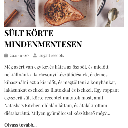
SÜLT KÖRTE
MINDENMENTESEN
Közzétéve
2021-11-20
sugarfreedots
Még azért van egy kevés hátra az őszből, és mielőtt
nekiállnánk a karácsonyi készülődésnek, érdemes
kihasználni ezt a kis időt, és megtölteni a konyhánkat,
lakásunkat ezekkel az illatokkal és ízekkel. Egy roppant
egyszerű sült körte receptet mutatok most, amit
Natasha’s Kitchen oldalán láttam, és átalakítottam
diétabaráttá. Milyen gyümölccsel készíthető még?…
Olvass tovább...