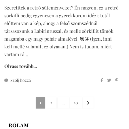
Szeretitek a retró süteményeket? Én nagyon, ez a retró
sörkifli pedig egyenesen a gyerekkorom idézi: totál
előttem van a kép, ahogy a felső szomszédnál
társasozunk a Labirintussal, és mellé sörkiflit tömök
magamba egy nagy pohár almalével. 🥰🤤 (Igen, inni
kell mellé valamit, ez olyaaan.) Nem is tudom, miért
vártam rá…
Olvass tovább...
ehhez
Szólj hozzá
retró
sörkifli
Bejegyzések
teljes
OLDAL
OLDAL
OLDAL
KÖVETKEZŐ
1
2
…
10
kiőrlésű
lapozása
OLDAL
lisztből
(veganizálható)
RÓLAM