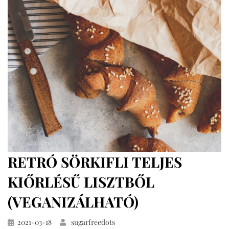
(vegán,
teljes
kiőrlésű)
RETRÓ SÖRKIFLI TELJES
KIŐRLÉSŰ LISZTBŐL
(VEGANIZÁLHATÓ)
Közzétéve
2021-03-18
sugarfreedots