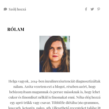
ehhez
Szólj hozzá
aranyozott
karácsonyfadíszek
RÓLAM
Helga vagyok, 2014-ben inzulinrezisztenciát diagnosztizáltak
nálam. Azóta vezetem ezt a blogot, részben azért, hogy
bebizonyítsam magamnak és persze másoknak is, hogy lehet
cukor és finomliszt nélkül is finomakat enni. Néha elég hozzá
egy apró trükk vagy csavar. Többféle diétába (160 grammos,
lowcarb, ketogén, paleo, stb.) illeszthető recepteket találsz itt