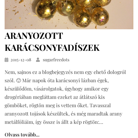
ARANYOZOTT
KARÁCSONYFADÍSZEK
Közzétéve
2015-12-08
sugarfreedots
Nem, sajnos ez a blogbejegyzés nem egy ehető dologról
szól. 🙂 Már napok óta karácsonyi lázban égek,
készülődöm, vásárolgatok, úgyhogy amikor egy
drogériában megláttam ezeket az átlátszó kis
gömböket, rögtön meg is vettem őket. Tavasszal
aranyozott tojások készültek, és még maradtak arany
metálfóliáim, így össze is állt a kép rögtön:…
Olvass tovább...