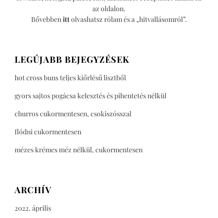
az oldalon.
Bővebben
itt
olvashatsz rólam és a „hitvallásomról”.
LEGÚJABB BEJEGYZÉSEK
hot cross buns teljes kiőrlésű lisztből
gyors sajtos pogácsa kelesztés és pihentetés nélkül
churros cukormentesen, csokiszósszal
flódni cukormentesen
mézes krémes méz nélkül, cukormentesen
ARCHÍV
2022. április