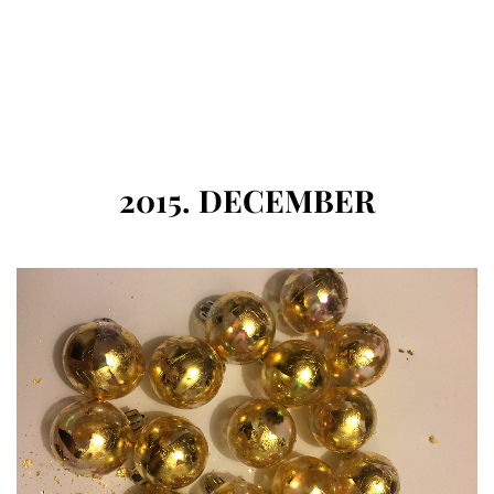
HÓNAP
:
2015. DECEMBER