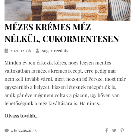
MÉZES KRÉMES MÉZ
NÉLKÜL, CUKORMENTESEN
Közzétéve
2021-12-06
sugarfreedots
Minden évben érkezik kérés, hogy legyen mentes
változatban is mézes krémes recept, erre pedig már
nem kell tovább várni, mert hozom is! Persze, most már
egyszerűbb a helyzet, hiszen léteznek mézpótlók is,
amik pár éve még nem voltak a piacon, így bőven van
lehetőségünk a méz kiváltására is. Ha nincs…
Olvass tovább...
mézes
4 hozzászólás