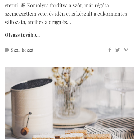
etetni. 😀 Komolyra fordítva a szót, már régóta
szemezgettem vele, és idén el is készült a cukormentes
változata, amihez a drága és…
Olvass tovább...
ehhez
Szólj hozzá
flódni
cukormentesen