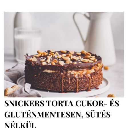
krémes
méz
nélkül,
cukormentesen
című
bejegyzéshez
SNICKERS TORTA CUKOR- ÉS
GLUTÉNMENTESEN, SÜTÉS
NÉLKÜL