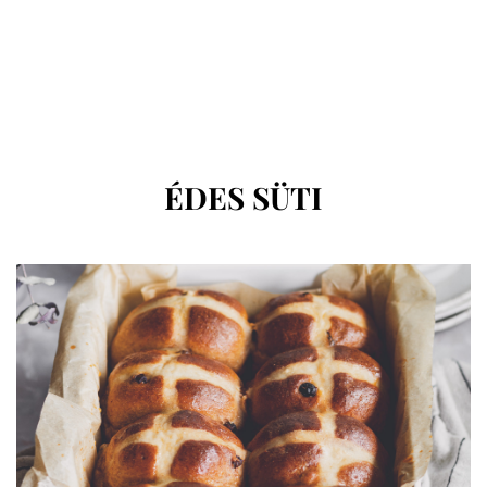
CÍMKE
:
ÉDES SÜTI