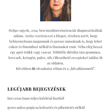
Helga vagyok, 2014-ben inzulinrezisztenciát diagnosztizáltak
nálam. Azóta vezetem ezt a blogot, részben azért, hogy
bebizonyítsam magamnak és persze másoknak is, hogy lehet
cukor és finomliszt nélkül is finomakat enni. Néha elég hozzá
egy apró trükk vagy csavar. Többféle diétába (160 grammos,
lowcarb, ketogén, paleo, stb.) illeszthető recepteket találsz itt
az oldalon.
Bővebben
itt
olvashatsz rólam és a „hitvallásomról”.
LEGÚJABB BEJEGYZÉSEK
hot cross buns teljes kiőrlésű lisztből
gyors sajtos pogácsa kelesztés és pihentetés nélkül