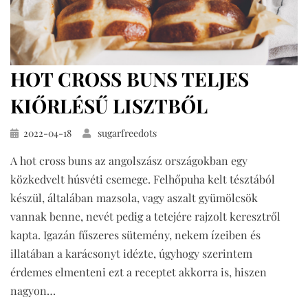
HOT CROSS BUNS TELJES
KIŐRLÉSŰ LISZTBŐL
Közzétéve
2022-04-18
sugarfreedots
A hot cross buns az angolszász országokban egy
közkedvelt húsvéti csemege. Felhőpuha kelt tésztából
készül, általában mazsola, vagy aszalt gyümölcsök
vannak benne, nevét pedig a tetejére rajzolt keresztről
kapta. Igazán fűszeres sütemény, nekem ízeiben és
illatában a karácsonyt idézte, úgyhogy szerintem
érdemes elmenteni ezt a receptet akkorra is, hiszen
nagyon…