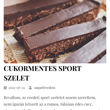
sütés
nélkül
CUKORMENTES SPORT
SZELET
Közzétéve
2021-07-21
sugarfreedots
Bevallom, az eredeti sport szeletet sosem szerettem,
nem igazán tetszett az a rumos, túlzóan édes cucc,