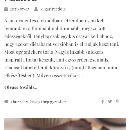
Közzétéve
2021-07-25
sugarfreedots
A cukormentes életmódban, étrendben sem kell
lemondani a finomabbnál finomabb, megszokott
édességekről, tényleg csak egy kis csavar kell ahhoz,
hogy ezeket diétabarát verzióban is el tudjuk készíteni.
Most egy snickers torta (vagyis inkább snickers
inspirálta torta) készült, ami egyszerűen zseniális,
ráadásul hihetetlenül könnyű is (mind állagában, mind
elkészítésben). Milyen összetevőket…
Olvass tovább...
snickers
1 hozzászólás a(z)
bejegyzéshez
torta
cukor-
és
gluténmentesen,