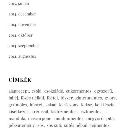
2015. január
2014. december
2014. november
2014. október
2014. szeptember
2014. augusztus
CÍMKÉK
alaprecept
csoki
csokoládé
cukormentes
egyszerű
fahéj
főzés nélkül
főétel
fűszer
gluténmentes
gyors
gyümölcs
húsvét
kakaó
karácsony
keksz
kelt tészta
kisétkezés
krémsajt
laktózmentes
lisztmentes
mandula
mascarpone
mindenmentes
mogyoró
pite
péksütemény
sós
sós süti
sütés nélkül
tejmentes