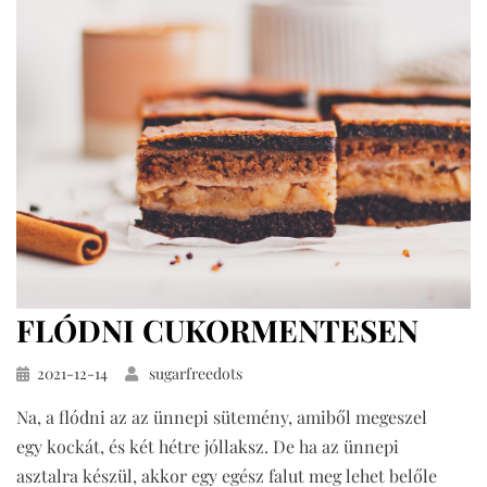
FLÓDNI CUKORMENTESEN
Közzétéve
2021-12-14
sugarfreedots
Na, a flódni az az ünnepi sütemény, amiből megeszel
egy kockát, és két hétre jóllaksz. De ha az ünnepi
asztalra készül, akkor egy egész falut meg lehet belőle