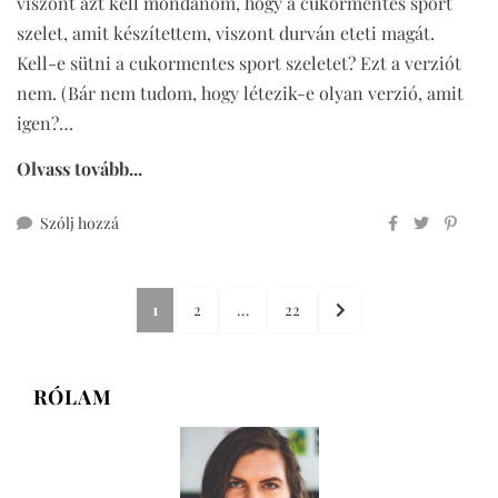
viszont azt kell mondanom, hogy a cukormentes sport
szelet, amit készítettem, viszont durván eteti magát.
Kell-e sütni a cukormentes sport szeletet? Ezt a verziót
nem. (Bár nem tudom, hogy létezik-e olyan verzió, amit
igen?…
Olvass tovább...
ehhez
Szólj hozzá
cukormentes
sport
Bejegyzések
szelet
OLDAL
OLDAL
OLDAL
KÖVETKEZŐ
1
2
…
22
lapozása
OLDAL
RÓLAM