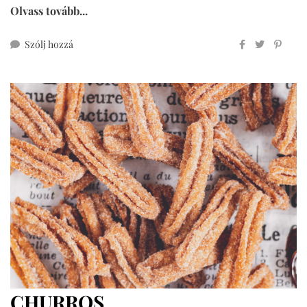
Olvass tovább...
ehhez
Szólj hozzá
hot
cross
buns
teljes
kiőrlésű
lisztből
CHURROS