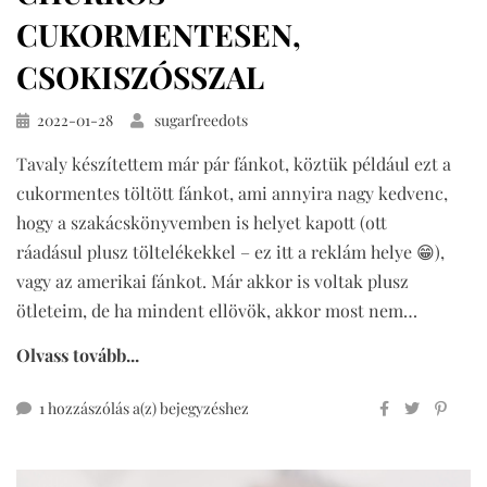
CUKORMENTESEN,
CSOKISZÓSSZAL
Közzétéve
2022-01-28
sugarfreedots
Tavaly készítettem már pár fánkot, köztük például ezt a
cukormentes töltött fánkot, ami annyira nagy kedvenc,
hogy a szakácskönyvemben is helyet kapott (ott
ráadásul plusz töltelékekkel – ez itt a reklám helye 😁),
vagy az amerikai fánkot. Már akkor is voltak plusz
ötleteim, de ha mindent ellövök, akkor most nem…
Olvass tovább...
churros
1 hozzászólás a(z)
bejegyzéshez
cukormentesen,
csokiszósszal