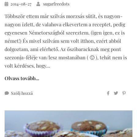
Közzétéve
2014-08-27
sugarfreedots
Többször ettem már szilvás morzsás sütit, és nagyon-
nagyon ízlett, de valahova elkevertem a receptet, pedig
egyenesen Németországból szereztem. (igen igen, ez is
német!) És mivel szilvám sem volt itthon, ezért abból
dolgoztam, ami elérhető. Az őszibaracknak meg pont
szezonja-féléje van/lesz mostanában ( 🙂 ), tehát nem is
volt kérdéses, hogy…
Olvass tovább...
ehhez
Szólj hozzá
cukormentes
teljes
kiőrlésű
morzsás
barackos
lepény