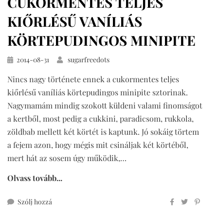
CUKORMENTES TELJES
KIŐRLÉSŰ VANÍLIÁS
KÖRTEPUDINGOS MINIPITE
Közzétéve
2014-08-31
sugarfreedots
Nincs nagy története ennek a cukormentes teljes
kiőrlésű vaníliás körtepudingos minipite sztorinak.
Nagymamám mindig szokott küldeni valami finomságot
a kertből, most pedig a cukkini, paradicsom, rukkola,
zöldbab mellett két körtét is kaptunk. Jó sokáig törtem
a fejem azon, hogy mégis mit csináljak két körtéből,
mert hát az sosem úgy működik,…
Olvass tovább...
ehhez
Szólj hozzá
cukormentes