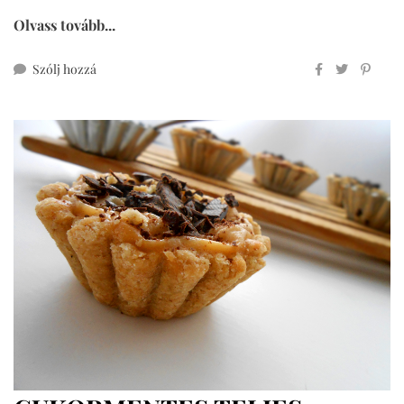
Olvass tovább...
ehhez
Szólj hozzá
teljes
kiőrlésű
cukormentes
kakaós
csiga