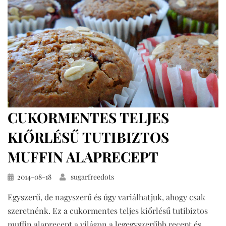
CUKORMENTES TELJES
KIŐRLÉSŰ TUTIBIZTOS
MUFFIN ALAPRECEPT
Közzétéve
2014-08-18
sugarfreedots
Egyszerű, de nagyszerű és úgy variálhatjuk, ahogy csak
szeretnénk. Ez a cukormentes teljes kiőrlésű tutibiztos
muffin alaprecept a világon a legegyszerűbb recept és