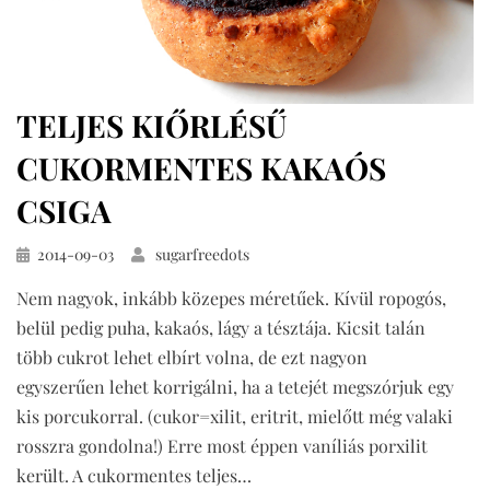
TELJES KIŐRLÉSŰ
CUKORMENTES KAKAÓS
CSIGA
Közzétéve
2014-09-03
sugarfreedots
Nem nagyok, inkább közepes méretűek. Kívül ropogós,
belül pedig puha, kakaós, lágy a tésztája. Kicsit talán
több cukrot lehet elbírt volna, de ezt nagyon
egyszerűen lehet korrigálni, ha a tetejét megszórjuk egy
kis porcukorral. (cukor=xilit, eritrit, mielőtt még valaki
rosszra gondolna!) Erre most éppen vaníliás porxilit
került. A cukormentes teljes…