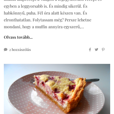
egyben a leggyorsabb is. És mindig sikerül. És
habkönnyű, puha. Fél óra alatt készen van. És
elronthatatlan. Folytassam még? Persze lehetne
mondani, hogy a muffin annyira egyszerű,…
Olvass tovább...
cukormentes
2 hozzászólás
teljes
kiőrlésű
tutibiztos
muffin
alaprecept
című
bejegyzéshez