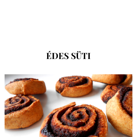
CÍMKE
:
ÉDES SÜTI