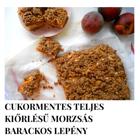
teljes
kiőrlésű
vaníliás
körtepudingos
minipite
CUKORMENTES TELJES
KIŐRLÉSŰ MORZSÁS
BARACKOS LEPÉNY