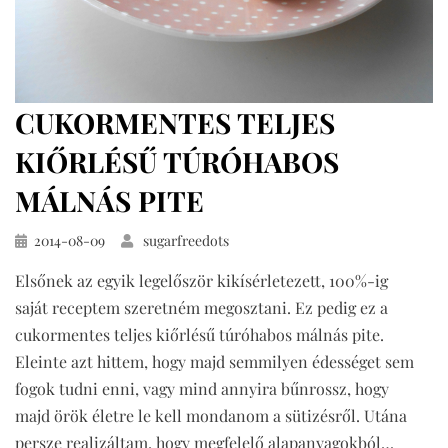
CUKORMENTES TELJES
KIŐRLÉSŰ TÚRÓHABOS
MÁLNÁS PITE
Közzétéve
2014-08-09
sugarfreedots
Elsőnek az egyik legelőször kikísérletezett, 100%-ig
saját receptem szeretném megosztani. Ez pedig ez a
cukormentes teljes kiőrlésű túróhabos málnás pite.
Eleinte azt hittem, hogy majd semmilyen édességet sem
fogok tudni enni, vagy mind annyira bűnrossz, hogy
majd örök életre le kell mondanom a sütizésről. Utána
persze realizáltam, hogy megfelelő alapanyagokból…