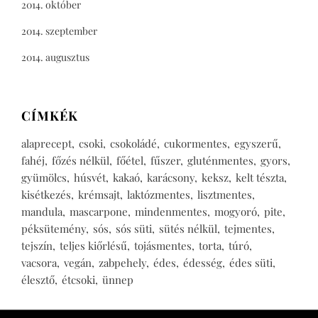
2014. október
2014. szeptember
2014. augusztus
CÍMKÉK
alaprecept
csoki
csokoládé
cukormentes
egyszerű
fahéj
főzés nélkül
főétel
fűszer
gluténmentes
gyors
gyümölcs
húsvét
kakaó
karácsony
keksz
kelt tészta
kisétkezés
krémsajt
laktózmentes
lisztmentes
mandula
mascarpone
mindenmentes
mogyoró
pite
péksütemény
sós
sós süti
sütés nélkül
tejmentes
tejszín
teljes kiőrlésű
tojásmentes
torta
túró
vacsora
vegán
zabpehely
édes
édesség
édes süti
élesztő
étcsoki
ünnep