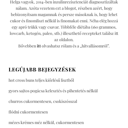
Helga vagyok, 2014-ben inzulinrezisztenciát diagnosztizáltak
nálam. Azóta vezetem ezt a blogot, részben azért, hogy
bebizonyítsam magamnak és persze másoknak is, hogy lehet
cukor és finomliszt nélkül is finomakat enni. Néha elég hozzá
egy apró trükk vagy csavar. Többféle diétába (160 grammos,
lowcarb, ketogén, paleo, stb.) illeszthető recepteket találsz itt
az oldalon.
Bővebben
itt
olvashatsz rólam és a „hitvallásomról”.
LEGÚJABB BEJEGYZÉSEK
hot cross buns teljes kiőrlésű lisztből
gyors sajtos pogácsa kelesztés és pihentetés nélkül
churros cukormentesen, csokiszósszal
flódni cukormentesen
mézes krémes méz nélkül, cukormentesen