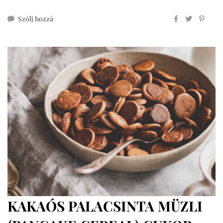
ehhez
Szólj hozzá
citromos
pite
cukormentesen
KAKAÓS PALACSINTA MÜZLI