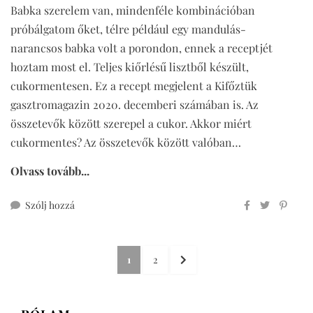
Babka szerelem van, mindenféle kombinációban
próbálgatom őket, télre például egy mandulás-
narancsos babka volt a porondon, ennek a receptjét
hoztam most el. Teljes kiőrlésű lisztből készült,
cukormentesen. Ez a recept megjelent a Kifőztük
gasztromagazin 2020. decemberi számában is. Az
összetevők között szerepel a cukor. Akkor miért
cukormentes? Az összetevők között valóban…
Olvass tovább...
ehhez
Szólj hozzá
mandulás-
narancsos
Bejegyzések
babka
OLDAL
OLDAL
KÖVETKEZŐ
1
2
cukormentesen
lapozása
OLDAL