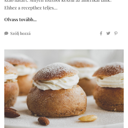
Ehhez a recepthez teljes…
Olvass tovább...
ehhez
Szólj hozzá
amerikai
fánk
cukormentesen