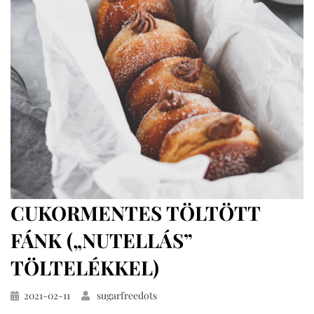
(pancake
cereal)
cukor-
és
gluténmentesen
CUKORMENTES TÖLTÖTT
FÁNK („NUTELLÁS”
TÖLTELÉKKEL)
Közzétéve
2021-02-11
sugarfreedots