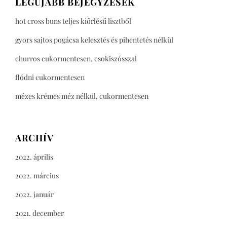
LEGÚJABB BEJEGYZÉSEK
hot cross buns teljes kiőrlésű lisztből
gyors sajtos pogácsa kelesztés és pihentetés nélkül
churros cukormentesen, csokiszósszal
flódni cukormentesen
mézes krémes méz nélkül, cukormentesen
ARCHÍV
2022. április
2022. március
2022. január
2021. december