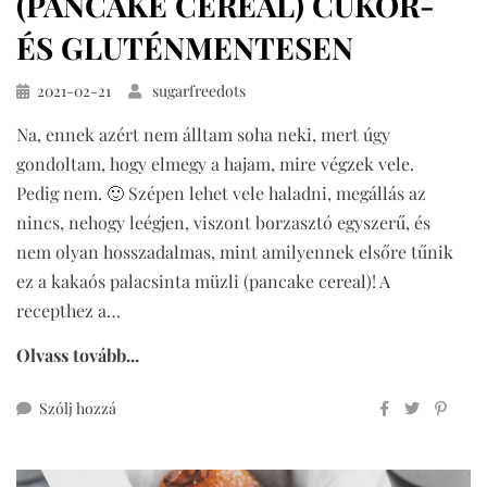
(PANCAKE CEREAL) CUKOR-
ÉS GLUTÉNMENTESEN
Közzétéve
2021-02-21
sugarfreedots
Na, ennek azért nem álltam soha neki, mert úgy
gondoltam, hogy elmegy a hajam, mire végzek vele.
Pedig nem. 🙂 Szépen lehet vele haladni, megállás az
nincs, nehogy leégjen, viszont borzasztó egyszerű, és
nem olyan hosszadalmas, mint amilyennek elsőre tűnik
ez a kakaós palacsinta müzli (pancake cereal)! A
recepthez a…
Olvass tovább...
ehhez
Szólj hozzá
kakaós
palacsinta
müzli