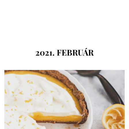
HÓNAP
:
2021. FEBRUÁR