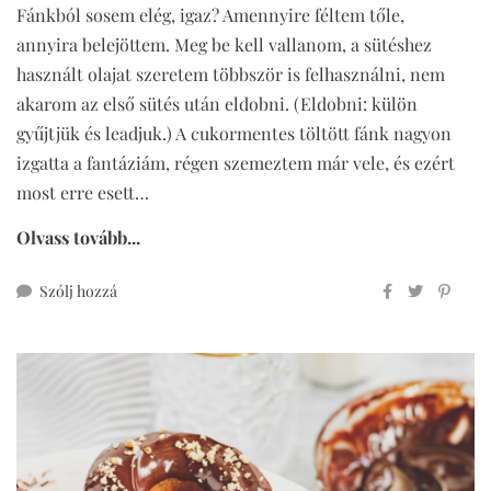
Fánkból sosem elég, igaz? Amennyire féltem tőle,
annyira belejöttem. Meg be kell vallanom, a sütéshez
használt olajat szeretem többször is felhasználni, nem
akarom az első sütés után eldobni. (Eldobni: külön
gyűjtjük és leadjuk.) A cukormentes töltött fánk nagyon
izgatta a fantáziám, régen szemeztem már vele, és ezért
most erre esett…
Olvass tovább...
ehhez
Szólj hozzá
cukormentes
töltött
fánk
(„nutellás”
töltelékkel)