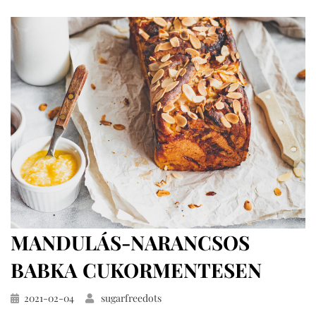
cukormentesen,
teljes
kiőrlésű
lisztből
MANDULÁS-NARANCSOS
BABKA CUKORMENTESEN
Közzétéve
2021-02-04
sugarfreedots