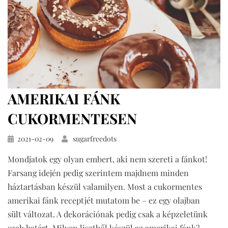
AMERIKAI FÁNK
CUKORMENTESEN
Közzétéve
2021-02-09
sugarfreedots
Mondjatok egy olyan embert, aki nem szereti a fánkot!
Farsang idején pedig szerintem majdnem minden
háztartásban készül valamilyen. Most a cukormentes
amerikai fánk receptjét mutatom be – ez egy olajban
sült változat. A dekorációnak pedig csak a képzeletünk
szab határt. Milyen lisztből készül az amerikai fánk?