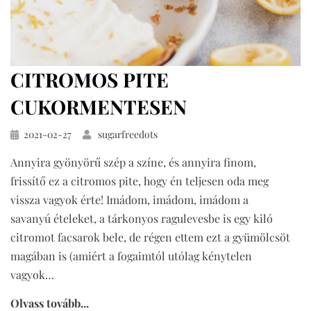
CITROMOS PITE
CUKORMENTESEN
Közzétéve
2021-02-27
sugarfreedots
Annyira gyönyörű szép a színe, és annyira finom,
frissítő ez a citromos pite, hogy én teljesen oda meg
vissza vagyok érte! Imádom, imádom, imádom a
savanyú ételeket, a tárkonyos ragulevesbe is egy kiló
citromot facsarok bele, de régen ettem ezt a gyümölcsöt
magában is (amiért a fogaimtól utólag kénytelen
vagyok…
Olvass tovább...