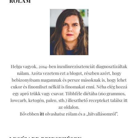
RÓLAM
Helga vagyok, 2014-ben inzulinrezisztenciát diagnosztizáltak
nálam. Azóta vezetem ezt a blogot, részben azért, hogy
bebizonyítsam magamnak és persze másoknak is, hogy lehet
cukor és finomliszt nélkül is finomakat enni. Néha elég hozzá
egy apró trükk vagy csavar. Többféle diétába (160 grammos,
lowcarb, ketogén, paleo, stb.) illeszthető recepteket találsz itt
az oldalon.
Bővebben
itt
olvashatsz rólam és a „hitvallásomról”.