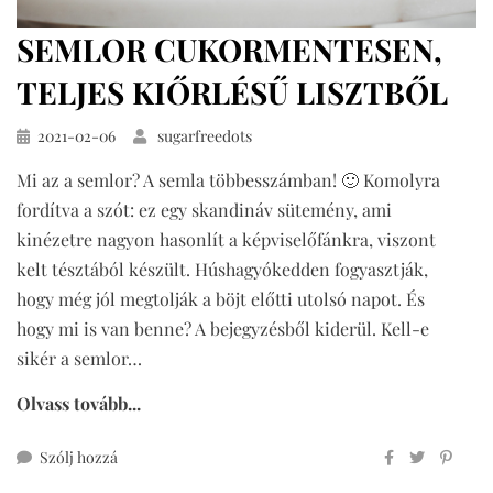
SEMLOR CUKORMENTESEN,
TELJES KIŐRLÉSŰ LISZTBŐL
Közzétéve
2021-02-06
sugarfreedots
Mi az a semlor? A semla többesszámban! 🙂 Komolyra
fordítva a szót: ez egy skandináv sütemény, ami
kinézetre nagyon hasonlít a képviselőfánkra, viszont
kelt tésztából készült. Húshagyókedden fogyasztják,
hogy még jól megtolják a böjt előtti utolsó napot. És
hogy mi is van benne? A bejegyzésből kiderül. Kell-e
sikér a semlor…
Olvass tovább...
ehhez
Szólj hozzá
semlor