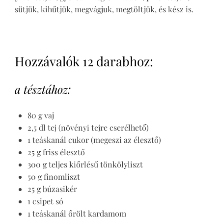
sütjük, kihűtjük, megvágjuk, megtöltjük, és kész is.
Hozzávalók 12 darabhoz:
a tésztához:
80 g vaj
2,5 dl tej (növényi tejre cserélhető)
1 teáskanál cukor (megeszi az élesztő)
25 g friss élesztő
300 g teljes kiőrlésű tönkölyliszt
50 g finomliszt
25 g búzasikér
1 csipet só
1 teáskanál őrölt kardamom