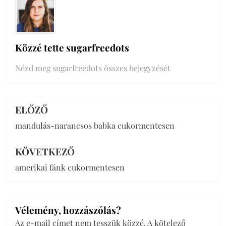
Közzé tette
sugarfreedots
Nézd meg sugarfreedots összes bejegyzését
ELŐZŐ
Bejegyzés
mandulás-narancsos babka cukormentesen
navigáció
KÖVETKEZŐ
amerikai fánk cukormentesen
Vélemény, hozzászólás?
Az e-mail címet nem tesszük közzé.
A kötelező