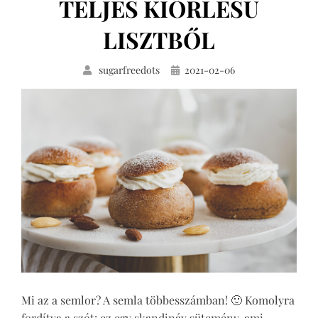
TELJES KIŐRLÉSŰ
LISZTBŐL
Közzétéve
sugarfreedots
2021-02-06
Mi az a semlor? A semla többesszámban! 🙂 Komolyra
fordítva a szót: ez egy skandináv sütemény, ami