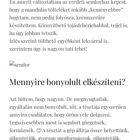
Én annyit változtattam az eredeti semlorhoz képest,
hogy a mandulás tölteléket inkább „keményebbre”
hagytam, nem pedig folyósra, krémszerűre
készítettem. Könnyíthető tojásfehérjehabbal, tejjel is,
ha úgy jobban tetszik.
Ízlés szerint tölthető egyébként lekvárral is,
szerintem úgy is nagyon tuti lehet!
Mennyire bonyolult elkészíteni?
Azt hittem, hogy nagyon. De megnyugtatlak,
egyáltalán nem bonyolult, sőt, a tésztája egyszerűen
annyira csodálatos, hogy öröm vele dolgozni.
Legszívesebben most is semlort görgetnék,
formáznék. 🙂 A tésztát a gép állítja össze helyettünk,
pihentetjük, gyorsan megformázzuk, pihentetjük,