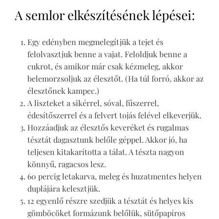
A semlor elkészítésének lépései:
Egy edényben megmelegítjük a tejet és
felolvasztjuk benne a vajat. Feloldjuk benne a
cukrot, és amikor már csak kézmeleg, akkor
belemorzsoljuk az élesztőt. (Ha túl forró, akkor az
élesztőnek kampec.)
A liszteket a sikérrel, sóval, fűszerrel,
édesítőszerrel és a felvert tojás felével elkeverjük.
Hozzáadjuk az élesztős keveréket és rugalmas
tésztát dagasztunk belőle géppel. Akkor jó, ha
teljesen kitakarította a tálat. A tészta nagyon
könnyű, ragacsos lesz.
60 percig letakarva, meleg és huzatmentes helyen
duplájára kelesztjük.
12 egyenlő részre szedjük a tésztát és helyes kis
gömböcöket formázunk belőlük, sütőpapíros