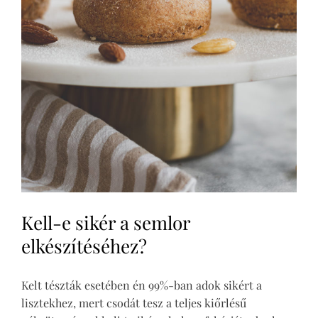
Kell-e sikér a semlor
elkészítéséhez?
Kelt tészták esetében én 99%-ban adok sikért a
lisztekhez, mert csodát tesz a teljes kiőrlésű