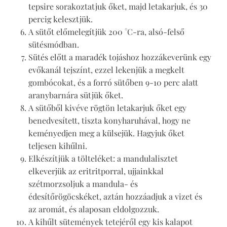
tepsire sorakoztatjuk őket, majd letakarjuk, és 30
percig kelesztjük.
A sütőt előmelegítjük 200 °C-ra, alsó-felső
sütésmódban.
Sütés előtt a maradék tojáshoz hozzákeverünk egy
evőkanál tejszínt, ezzel lekenjük a megkelt
gombócokat, és a forró sütőben 9-10 perc alatt
aranybarnára sütjük őket.
A sütőből kivéve rögtön letakarjuk őket egy
benedvesített, tiszta konyharuhával, hogy ne
keményedjen meg a külsejük. Hagyjuk őket
teljesen kihűlni.
Elkészítjük a tölteléket: a mandulalisztet
elkeverjük az eritritporral, ujjainkkal
szétmorzsoljuk a mandula- és
édesítőrögöcskéket, aztán hozzáadjuk a vizet és
az aromát, és alaposan eldolgozzuk.
A kihűlt sütemények tetejéről egy kis kalapot