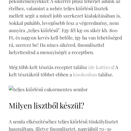
péksüteményekkel! A sikérrel plusz fehérjét adunk az
ételhez, valamint a nehéz teljes kiőrlésű lisztek
mellett segít a minél jobb szerkezet kialakításában is.
Sokkal puhább, levegősebb lesz a végeredmény, nem
annyira „teljes kiőrlésű”. Egy fél kg-os sikér kb. 800
Ft, és nagyon kevés kell belőle, így ha van lehetőséged
rá, szerezz be! Ha nincs sikéred, finomliszttel
helyettesítsd a mennyiségét a receptben.
Még több kelt tésztás receptet találsz
ide kattinva
! A
kelt tésztákról többet ebben a
kisokosban
találsz.
Milyen lisztből készül?
A semla elkészítéséhez teljes kiőrlésű tönkölylisztet
használtam, illetve finomlisztet, nagyjából 70-30