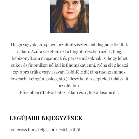
Helga vagyok, 2014-ben inzulinrezisztenciát diagnosztizáltak
nálam. Azóta vezetem ezt a blogot, részben azért, hogy
bebizonyítsam magamnak és persze másoknak is, hogy lehet
cukor és finomliszt nélkül is finomakat enni. Néha elég hozzá
egy apró trükk vagy csavar. Többféle diétába (160 grammos,
lowcarb, ketogén, paleo, stb.) illeszthető recepteket találsz itt
az oldalon.
Bővebben
itt
olvashatsz rólam és a „hitvallásomról”.
LEGÚJABB BEJEGYZÉSEK
hot cross buns teljes kiőrlésű lisztből