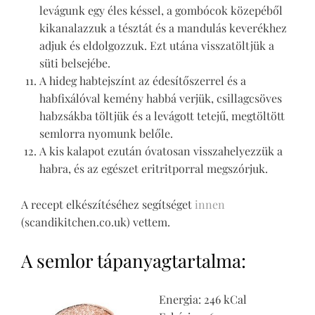
levágunk egy éles késsel, a gombócok közepéből
kikanalazzuk a tésztát és a mandulás keverékhez
adjuk és eldolgozzuk. Ezt utána visszatöltjük a
süti belsejébe.
A hideg habtejszínt az édesítőszerrel és a
habfixálóval kemény habbá verjük, csillagcsöves
habzsákba töltjük és a levágott tetejű, megtöltött
semlorra nyomunk belőle.
A kis kalapot ezután óvatosan visszahelyezzük a
habra, és az egészet eritritporral megszórjuk.
A recept elkészítéséhez segítséget
innen
(scandikitchen.co.uk) vettem.
A semlor tápanyagtartalma:
Energia: 246 kCal