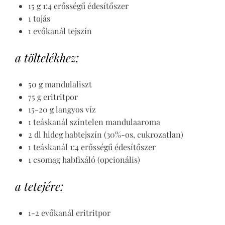
15 g 1:4 erősségű édesítőszer
1 tojás
1 evőkanál tejszín
a töltelékhez:
50 g mandulaliszt
75 g eritritpor
15-20 g langyos víz
1 teáskanál színtelen mandulaaroma
2 dl hideg habtejszín (30%-os, cukrozatlan)
1 teáskanál 1:4 erősségű édesítőszer
1 csomag habfixáló (opcionális)
a tetejére:
1-2 evőkanál eritritpor