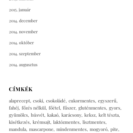
2015. január
2014. december
2014. november
2014. október
2014. szeptember
2014. augusztus
CÍMKÉK
alaprecept
csoki
csokoládé
cukormentes
egyszerű
fahéj
főzés nélkül
főétel
fűszer
gluténmentes
gyors
gyümölcs
húsvét
kakaó
karácsony
keksz
kelt tészta
kisétkezés
krémsajt
laktózmentes
lisztmentes
mandula
mascarpone
mindenmentes
mogyoró
pite