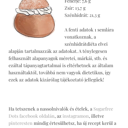
Fehérje: 7,6 g
Zsír: 13,7 g
Szénhidrát: 21,3 g
A fenti adatok 1 semlára
vonatkoznak, a
szénhidrátdiéta elvei
alapján tartalmazzák az adatokat. A ténylegesen
felhasznált alapanyagok méretei, márkái, stb. és
ezáltal tápanyagtartalmai is eltérhetnek az általam
használtaktól, továbbá nem vagyok dietetikus, így
ezek az adatok kizárólag tájékoztató jellegűek!
Ha tetszenek a nassolnivalók és ételek, a
Sugarfree
Dots facebook oldalán
, az
instagramon
, illetve
pinteresten
mindig értesülhetsz, ha új recept kerül a