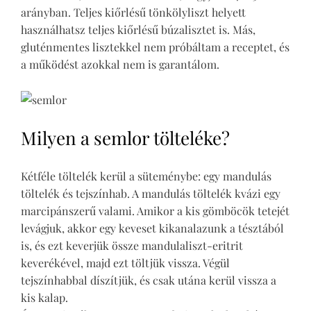
arányban. Teljes kiőrlésű tönkölyliszt helyett
használhatsz teljes kiőrlésű búzalisztet is. Más,
gluténmentes lisztekkel nem próbáltam a receptet, és
a működést azokkal nem is garantálom.
Milyen a semlor tölteléke?
Kétféle töltelék kerül a süteménybe: egy mandulás
töltelék és tejszínhab. A mandulás töltelék kvázi egy
marcipánszerű valami. Amikor a kis gömböcök tetejét
levágjuk, akkor egy keveset kikanalazunk a tésztából
is, és ezt keverjük össze mandulaliszt-eritrit
keverékével, majd ezt töltjük vissza. Végül
tejszínhabbal díszítjük, és csak utána kerül vissza a
kis kalap.