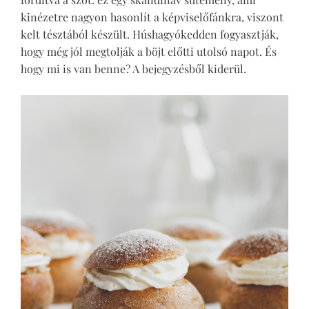
kinézetre nagyon hasonlít a képviselőfánkra, viszont
kelt tésztából készült. Húshagyókedden fogyasztják,
hogy még jól megtolják a böjt előtti utolsó napot. És
hogy mi is van benne? A bejegyzésből kiderül.