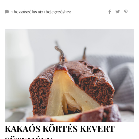
sült
1 hozzászólás a(z)
bejegyzéshez
körte
mindenmentesen
KAKAÓS KÖRTÉS KEVERT