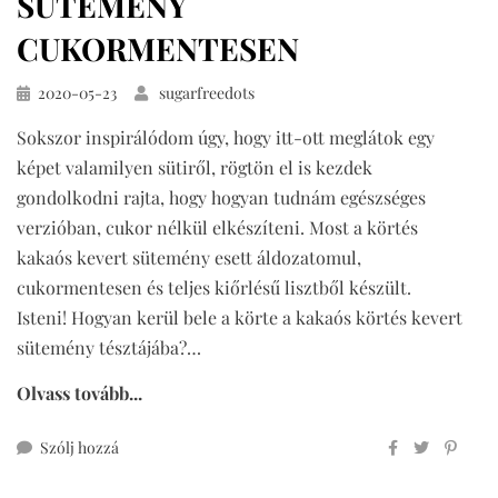
SÜTEMÉNY
CUKORMENTESEN
Közzétéve
2020-05-23
sugarfreedots
Sokszor inspirálódom úgy, hogy itt-ott meglátok egy
képet valamilyen sütiről, rögtön el is kezdek
gondolkodni rajta, hogy hogyan tudnám egészséges
verzióban, cukor nélkül elkészíteni. Most a körtés
kakaós kevert sütemény esett áldozatomul,
cukormentesen és teljes kiőrlésű lisztből készült.
Isteni! Hogyan kerül bele a körte a kakaós körtés kevert
sütemény tésztájába?…
Olvass tovább...
ehhez
Szólj hozzá
kakaós
körtés