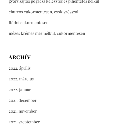
gyors sajtos pogácsa kelesztés és pihentetés nélkül
churros cukormentesen, csokiszósszal
flódni cukormentesen
mézes krémes méz nélkül, cukormentesen
ARCHÍV
2022. április
2022. március
2022. január
2021. december
2021. november
2021. szeptember