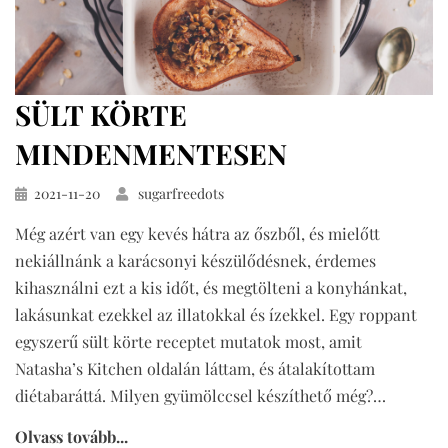
SÜLT KÖRTE
MINDENMENTESEN
Közzétéve
2021-11-20
sugarfreedots
Még azért van egy kevés hátra az őszből, és mielőtt
nekiállnánk a karácsonyi készülődésnek, érdemes
kihasználni ezt a kis időt, és megtölteni a konyhánkat,
lakásunkat ezekkel az illatokkal és ízekkel. Egy roppant
egyszerű sült körte receptet mutatok most, amit
Natasha’s Kitchen oldalán láttam, és átalakítottam
diétabaráttá. Milyen gyümölccsel készíthető még?…
Olvass tovább...