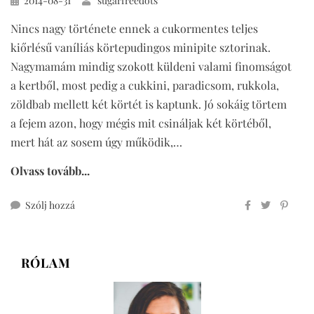
2014-08-31
sugarfreedots
Nincs nagy története ennek a cukormentes teljes
kiőrlésű vaníliás körtepudingos minipite sztorinak.
Nagymamám mindig szokott küldeni valami finomságot
a kertből, most pedig a cukkini, paradicsom, rukkola,
zöldbab mellett két körtét is kaptunk. Jó sokáig törtem
a fejem azon, hogy mégis mit csináljak két körtéből,
mert hát az sosem úgy működik,…
Olvass tovább...
ehhez
Szólj hozzá
cukormentes
teljes
kiőrlésű
RÓLAM
vaníliás
körtepudingos
minipite