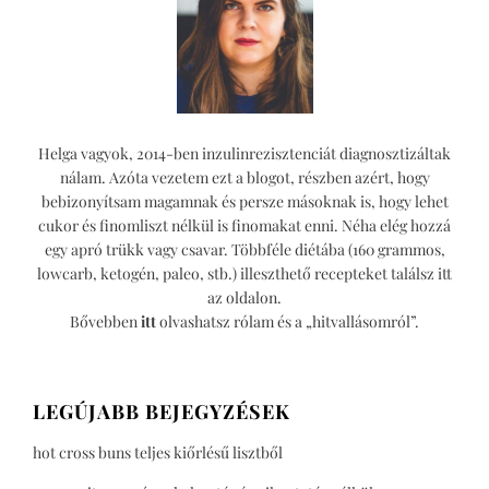
Helga vagyok, 2014-ben inzulinrezisztenciát diagnosztizáltak
nálam. Azóta vezetem ezt a blogot, részben azért, hogy
bebizonyítsam magamnak és persze másoknak is, hogy lehet
cukor és finomliszt nélkül is finomakat enni. Néha elég hozzá
egy apró trükk vagy csavar. Többféle diétába (160 grammos,
lowcarb, ketogén, paleo, stb.) illeszthető recepteket találsz itt
az oldalon.
Bővebben
itt
olvashatsz rólam és a „hitvallásomról”.
LEGÚJABB BEJEGYZÉSEK
hot cross buns teljes kiőrlésű lisztből