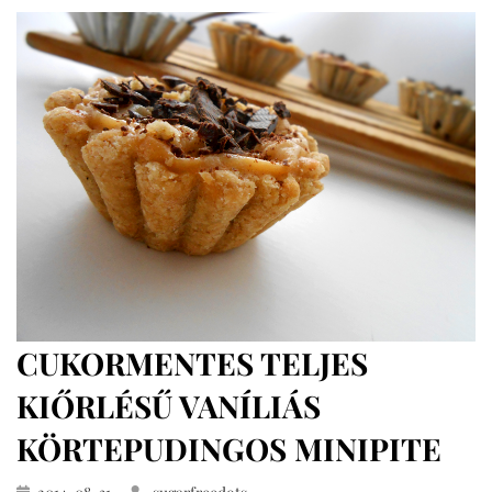
kevert
sütemény
cukormentesen
CUKORMENTES TELJES
KIŐRLÉSŰ VANÍLIÁS
KÖRTEPUDINGOS MINIPITE
Közzétéve