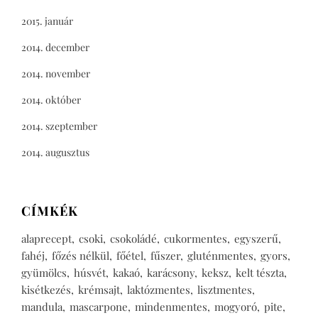
2015. január
2014. december
2014. november
2014. október
2014. szeptember
2014. augusztus
CÍMKÉK
alaprecept
csoki
csokoládé
cukormentes
egyszerű
fahéj
főzés nélkül
főétel
fűszer
gluténmentes
gyors
gyümölcs
húsvét
kakaó
karácsony
keksz
kelt tészta
kisétkezés
krémsajt
laktózmentes
lisztmentes
mandula
mascarpone
mindenmentes
mogyoró
pite