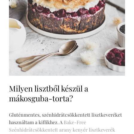
Milyen lisztből készül a
mákosguba-torta?
Gluténmentes, szénhidrátcsökkentett lisztkeveréket
használtam a kiflikhez. A
Bake-Free
Szénhidrátcsökkentett arany kenyér lisztkeverék