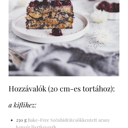
Hozzávalók (20 cm-es tortához):
a kiflihez:
250 g
Bake-Free Szénhidrátcsökkentett arany
kenyér lisztkeverék