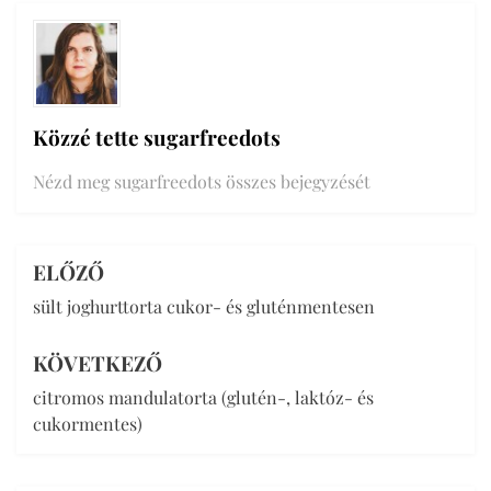
Közzé tette
sugarfreedots
Nézd meg sugarfreedots összes bejegyzését
ELŐZŐ
Bejegyzés
sült joghurttorta cukor- és gluténmentesen
navigáció
KÖVETKEZŐ
citromos mandulatorta (glutén-, laktóz- és
cukormentes)