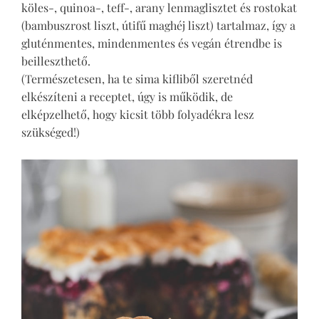
köles-, quinoa-, teff-, arany lenmaglisztet és rostokat
(bambuszrost liszt, útifű maghéj liszt) tartalmaz, így a
gluténmentes, mindenmentes és vegán étrendbe is
beilleszthető.
(Természetesen, ha te sima kifliből szeretnéd
elkészíteni a receptet, úgy is működik, de
elképzelhető, hogy kicsit több folyadékra lesz
szükséged!)