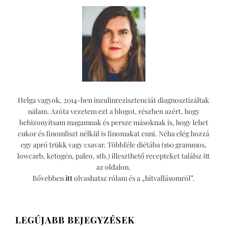
Helga vagyok, 2014-ben inzulinrezisztenciát diagnosztizáltak
nálam. Azóta vezetem ezt a blogot, részben azért, hogy
bebizonyítsam magamnak és persze másoknak is, hogy lehet
cukor és finomliszt nélkül is finomakat enni. Néha elég hozzá
egy apró trükk vagy csavar. Többféle diétába (160 grammos,
lowcarb, ketogén, paleo, stb.) illeszthető recepteket találsz itt
az oldalon.
Bővebben
itt
olvashatsz rólam és a „hitvallásomról”.
LEGÚJABB BEJEGYZÉSEK