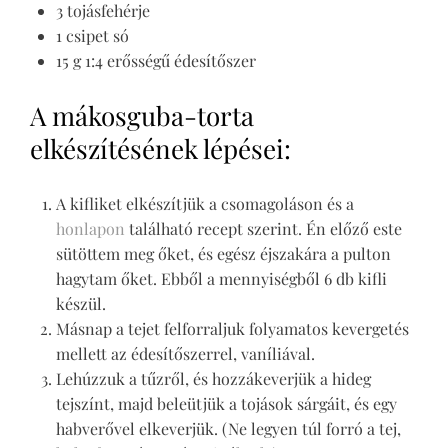
3 tojásfehérje
1 csipet só
15 g 1:4 erősségű édesítőszer
A mákosguba-torta
elkészítésének lépései:
A kifliket elkészítjük a csomagoláson és a
honlapon
található recept szerint. Én előző este
sütöttem meg őket, és egész éjszakára a pulton
hagytam őket. Ebből a mennyiségből 6 db kifli
készül.
Másnap a tejet felforraljuk folyamatos kevergetés
mellett az édesítőszerrel, vaníliával.
Lehúzzuk a tűzről, és hozzákeverjük a hideg
tejszínt, majd beleütjük a tojások sárgáit, és egy
habverővel elkeverjük. (Ne legyen túl forró a tej,