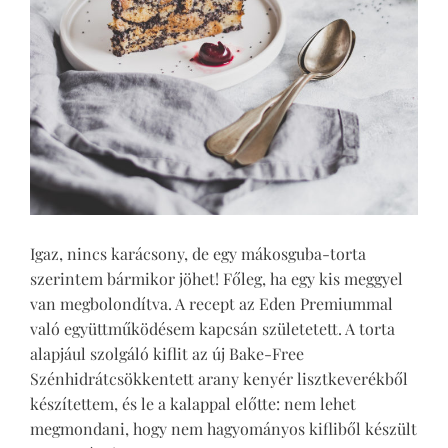
Igaz, nincs karácsony, de egy mákosguba-torta
szerintem bármikor jöhet! Főleg, ha egy kis meggyel
van megbolondítva. A recept az Eden Premiummal
való együttműködésem kapcsán születetett. A torta
alapjául szolgáló kiflit az új Bake-Free
Szénhidrátcsökkentett arany kenyér lisztkeverékből
készítettem, és le a kalappal előtte: nem lehet
megmondani, hogy nem hagyományos kifliből készült