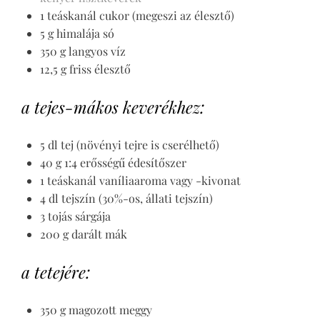
1 teáskanál cukor (megeszi az élesztő)
5 g himalája só
350 g langyos víz
12,5 g friss élesztő
a tejes-mákos keverékhez:
5 dl tej (növényi tejre is cserélhető)
40 g 1:4 erősségű édesítőszer
1 teáskanál vaníliaaroma vagy -kivonat
4 dl tejszín (30%-os, állati tejszín)
3 tojás sárgája
200 g darált mák
a tetejére:
350 g magozott meggy