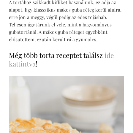
A tortához szikkadt kifliket használunk, ez adja az
alapot. Egy klasszikus mákos guba réteg kerül alulra,
erre jön a meggy, végül pedig az édes tojáshab.
Teljesen úgy járunk el vele, mint a hagyományos
gubatortánál. A mákos guba réteget egyébként
elősütöttem, ezután került rá a gyümölcs.
Még több torta receptet találsz
ide
kattintva
!