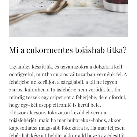
Mi a cukormentes tojáshab titka?
Ugyanúgy készítjük, és ugyanazokra a dolgokra kell
odafigyelni, mintha cukros változatban vernénk fel. A
fehérjébe ne kerüljön a sárgájából, a tál ne legyen
zsíros, különben a tojásfehérje nem verődik fel. Én
mindig teszek egy csipet sót a fehérjébe, de előfordul,
hogy egy-két csepp citromlé is kerül bele.
Először alacsony fokozaton kezdd el verni a
tojásfehérjét, majd ha már buborékos-habos, akkor
kapcsolhatsz magasabb fokozatra is. Ha már teljesen
fehér hab készült belőle, akkor add hozzá az édesítőt,