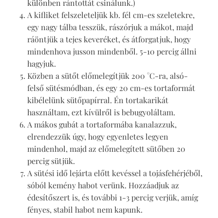
különben rántottát csinálunk.)
A kifliket felszeleteljük kb. fél cm-es szeletekre,
egy nagy tálba tesszük, rászórjuk a mákot, majd
ráöntjük a tejes keveréket, és átforgatjuk, hogy
mindenhova jusson mindenből. 5-10 percig állni
hagyjuk.
Közben a sütőt előmelegítjük 200 °C-ra, alsó-
felső sütésmódban, és egy 20 cm-es tortaformát
kibélelünk sütőpapírral. Én tortakarikát
használtam, ezt kívülről is bebugyoláltam.
A mákos gubát a tortaformába kanalazzuk,
elrendezzük úgy, hogy egyenletes legyen
mindenhol, majd az előmelegített sütőben 20
percig sütjük.
A sütési idő lejárta előtt kevéssel a tojásfehérjéből,
sóból kemény habot verünk. Hozzáadjuk az
édesítőszert is, és további 1-3 percig verjük, amíg
fényes, stabil habot nem kapunk.