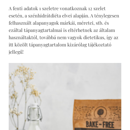
A fenti adatok 1 szeletre vonatkoznak 12 szelet
esetén, a szénhidrátdiéta elvei alapján. A ténylegesen
felhasznált alapanyagok márkái, méretei, stb. és
ezáltal tápanyagtartalmai is eltérhetnek az általam
használtaktól, továbbá nem vagyok dietetikus, így az
itt közölt tápanyagtartalom kizárólag tájékoztató
jellegű!