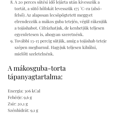
A 20 perces sütési idő lejárta után kivesszük a
tortát, a sütő hőfokát levesszük 175 °C-ra (alsó-
felső). Az alaposan lecsöpögtetett meggyet
elrendezzük a mákos guba tetején, végül rákenjük
a tojáshabot. Cifrázhatjuk, de kenhetjük teljesen
egyenletesen is, ahogyan szeretnénk.
További 13-15 percig sütjük, amíg a tojáshab teteje
szépen megbarnul. Hagyjuk teljesen kihűlni,
mielőtt szeletelnénk.
A mákosguba-torta
tápanyagtartalma:
Energia: 306 kCal
Fehérje: 9,6 g
Zsír: 20,1 g
Szénhidrát: 9,1 g