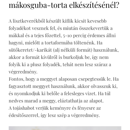
mákosguba-torta elkészítésénél?
A lisztkeverékből készült kiflik kicsit kevesebb
folyadékot vesznek fel, és miután összekevertük a
mákkal és a tejes főzettel, 5-10 percig érdemes állni
hagyni, mielőtt a tortaformába töltenénk. Ha
sütőkeretet/-karikát (alj nélküli formát) használunk,
akkor a formát kívülről is burkoljuk be, így nem
folyik ki a plusz folyadék, tehát nem lesz száraz a
végeredmény.
Fontos, hogy a meggyet alaposan csepegtessük le. Ha
fagyasztott meggyet használunk, akkor olvasszuk ki,
és nyomkodjuk ki belőle a felesleges vizet. Ha túl
nedves marad a meggy, eláztathatja az alapot.
A tojáshabot verjük keményre és fényesre az
édesítőszerrel, így lesz szép a végeredmény.