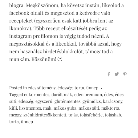
blogra! Megköszönöm, ha követsz instán, likeolod a
facebook oldalt és megosztod a kedvedre való
recepteket (egyszerűen csak katt jobbra lent az
ikonokra). Több recept elkészítését pedig az
instagram profilomon is végig tudod nézni. A
megosztásokkal és a likeokkal, továbbá azzal, hogy
nem használsz hirdetésblokkolót, támogatod a
munkám. Köszönöm! 🙂
Posted in
édes sütemény
,
édesség
,
torta
,
ünnep
Tagged
cukormentes
,
darált mák
,
eden premium
,
édes
,
édes
süti
,
édesség
,
egyszerű
,
gluténmentes
,
gyümölcs
,
karácsony
,
kifli
,
lisztmentes
,
mák
,
mákos guba
,
mákos süti
,
máktorta
,
meggy
,
szénhidrátcsökkentett
,
tojás
,
tojásfehérje
,
tojáshab
,
torta
,
ünnep