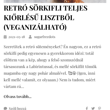
RETRÓ SÖRKIFLI TELJES
KIŐRLÉSŰ LISZTBŐL
(VEGANIZÁLHATÓ)
Közzétéve
2021-03-18
sugarfreedots
Szeretitek a retró süteményeket? Én nagyon, ez a retró
sörkifli pedig egyenesen a gyerekkorom idézi: totál
előttem van a kép, ahogy a felső szomszédnál
társasozunk a Labirintussal, és mellé sörkiflit tömök
magamba egy nagy pohár almalével. 🥰🤤 (Igen, inni
kell mellé valamit, ez olyaaan.) Nem is tudom, miért
vártam rá…
Olvass tovább...
ehhez
Szólj hozzá