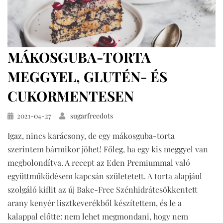
MÁKOSGUBA-TORTA
MEGGYEL, GLUTÉN- ÉS
CUKORMENTESEN
Közzétéve
2021-04-27
sugarfreedots
Igaz, nincs karácsony, de egy mákosguba-torta
szerintem bármikor jöhet! Főleg, ha egy kis meggyel van
megbolondítva. A recept az Eden Premiummal való
együttműködésem kapcsán születetett. A torta alapjául
szolgáló kiflit az új Bake-Free Szénhidrátcsökkentett
arany kenyér lisztkeverékből készítettem, és le a
kalappal előtte: nem lehet megmondani, hogy nem