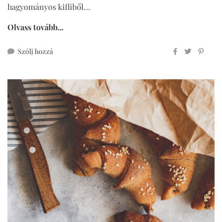
hagyományos kifliből…
Olvass tovább...
ehhez
Szólj hozzá
mákosguba-
torta
meggyel,
glutén-
és
cukormentesen