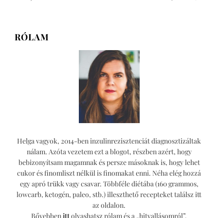
retró
sörkifli
teljes
RÓLAM
kiőrlésű
lisztből
(veganizálható)
Helga vagyok, 2014-ben inzulinrezisztenciát diagnosztizáltak
nálam. Azóta vezetem ezt a blogot, részben azért, hogy
bebizonyítsam magamnak és persze másoknak is, hogy lehet
cukor és finomliszt nélkül is finomakat enni. Néha elég hozzá
egy apró trükk vagy csavar. Többféle diétába (160 grammos,
lowcarb, ketogén, paleo, stb.) illeszthető recepteket találsz itt
az oldalon.
Bővebben
itt
olvashatsz rólam és a „hitvallásomról”.