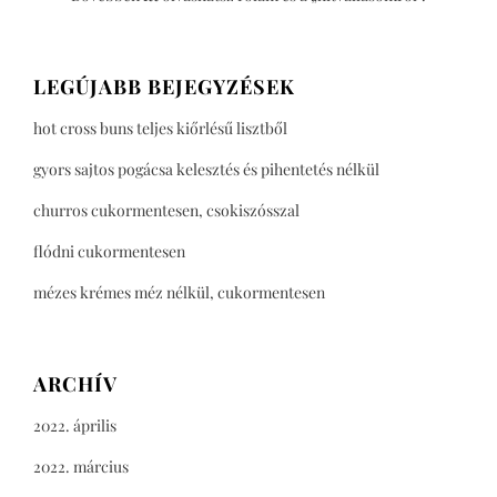
LEGÚJABB BEJEGYZÉSEK
hot cross buns teljes kiőrlésű lisztből
gyors sajtos pogácsa kelesztés és pihentetés nélkül
churros cukormentesen, csokiszósszal
flódni cukormentesen
mézes krémes méz nélkül, cukormentesen
ARCHÍV
2022. április
2022. március