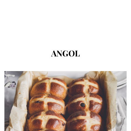
CÍMKE
:
ANGOL