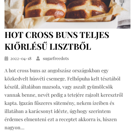
HOT CROSS BUNS TELJES
KIŐRLÉSŰ LISZTBŐL
Közzétéve
2022-04-18
sugarfreedots
A hot cross buns az angolszász országokban egy
közkedvelt húsvéti csemege. Felhőpuha kelt tésztából
készül, általában mazsola, vagy aszalt gyümölcsök
vannak benne, nevét pedig a tetejére rajzolt keresztről
kapta. Igazán fűszeres sütemény, nekem ízeiben és
illatában a karácsonyt idézte, úgyhogy szerintem
érdemes elmenteni ezt a receptet akkorra is, hiszen
nagyon…