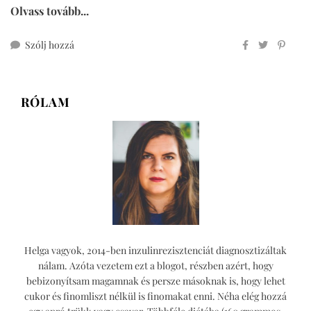
Olvass tovább...
ehhez
Szólj hozzá
hot
cross
buns
RÓLAM
teljes
kiőrlésű
lisztből
Helga vagyok, 2014-ben inzulinrezisztenciát diagnosztizáltak
nálam. Azóta vezetem ezt a blogot, részben azért, hogy
bebizonyítsam magamnak és persze másoknak is, hogy lehet
cukor és finomliszt nélkül is finomakat enni. Néha elég hozzá