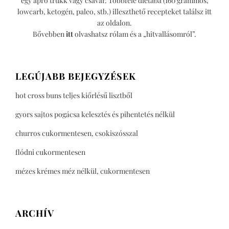
egy apró trükk vagy csavar. Többféle diétába (160 grammos,
lowcarb, ketogén, paleo, stb.) illeszthető recepteket találsz itt
az oldalon.
Bővebben
itt
olvashatsz rólam és a „hitvallásomról”.
LEGÚJABB BEJEGYZÉSEK
hot cross buns teljes kiőrlésű lisztből
gyors sajtos pogácsa kelesztés és pihentetés nélkül
churros cukormentesen, csokiszósszal
flódni cukormentesen
mézes krémes méz nélkül, cukormentesen
ARCHÍV