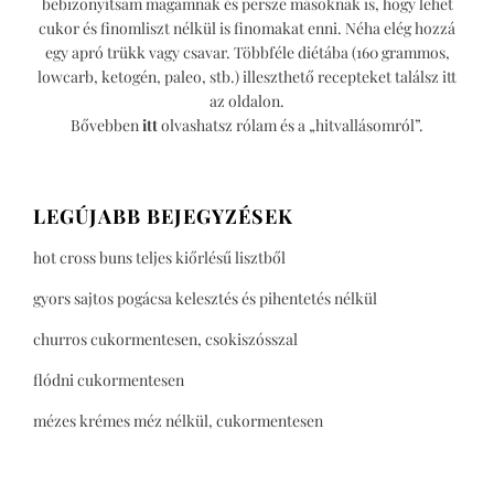
bebizonyítsam magamnak és persze másoknak is, hogy lehet
cukor és finomliszt nélkül is finomakat enni. Néha elég hozzá
egy apró trükk vagy csavar. Többféle diétába (160 grammos,
lowcarb, ketogén, paleo, stb.) illeszthető recepteket találsz itt
az oldalon.
Bővebben
itt
olvashatsz rólam és a „hitvallásomról”.
LEGÚJABB BEJEGYZÉSEK
hot cross buns teljes kiőrlésű lisztből
gyors sajtos pogácsa kelesztés és pihentetés nélkül
churros cukormentesen, csokiszósszal
flódni cukormentesen
mézes krémes méz nélkül, cukormentesen