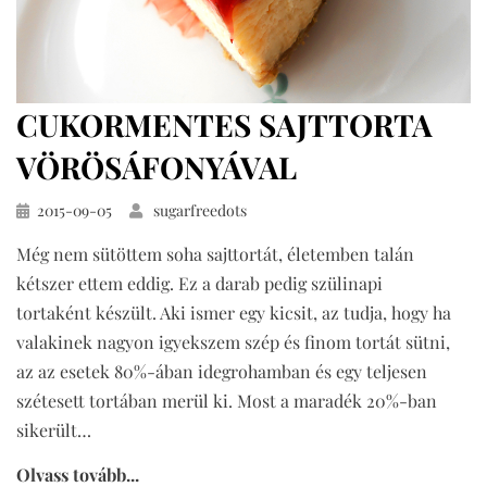
CUKORMENTES SAJTTORTA
VÖRÖSÁFONYÁVAL
Közzétéve
2015-09-05
sugarfreedots
Még nem sütöttem soha sajttortát, életemben talán
kétszer ettem eddig. Ez a darab pedig szülinapi
tortaként készült. Aki ismer egy kicsit, az tudja, hogy ha
valakinek nagyon igyekszem szép és finom tortát sütni,
az az esetek 80%-ában idegrohamban és egy teljesen
szétesett tortában merül ki. Most a maradék 20%-ban
sikerült…
Olvass tovább...