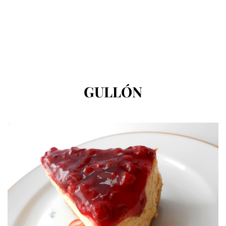
CÍMKE
:
GULLÓN