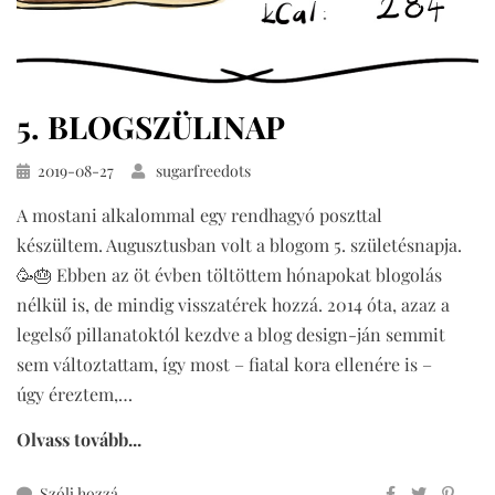
5. BLOGSZÜLINAP
Közzétéve
2019-08-27
sugarfreedots
A mostani alkalommal egy rendhagyó poszttal
készültem. Augusztusban volt a blogom 5. születésnapja.
🥳🎂 Ebben az öt évben töltöttem hónapokat blogolás
nélkül is, de mindig visszatérek hozzá. 2014 óta, azaz a
legelső pillanatoktól kezdve a blog design-ján semmit
sem változtattam, így most – fiatal kora ellenére is –
úgy éreztem,…
Olvass tovább...
ehhez
Szólj hozzá