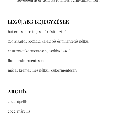
Bővebben
itt
olvashatsz rólam és a „hitvallásomról”.
LEGÚJABB BEJEGYZÉSEK
hot cross buns teljes kiőrlésű lisztből
gyors sajtos pogácsa kelesztés és pihentetés nélkül
churros cukormentesen, csokiszósszal
flódni cukormentesen
mézes krémes méz nélkül, cukormentesen
ARCHÍV
2022. április
2022. március