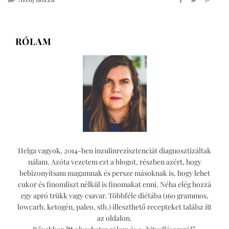
5.
blogszülinap
RÓLAM
Helga vagyok, 2014-ben inzulinrezisztenciát diagnosztizáltak
nálam. Azóta vezetem ezt a blogot, részben azért, hogy
bebizonyítsam magamnak és persze másoknak is, hogy lehet
cukor és finomliszt nélkül is finomakat enni. Néha elég hozzá
egy apró trükk vagy csavar. Többféle diétába (160 grammos,
lowcarb, ketogén, paleo, stb.) illeszthető recepteket találsz itt
az oldalon.