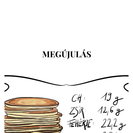
CÍMKE
:
MEGÚJULÁS