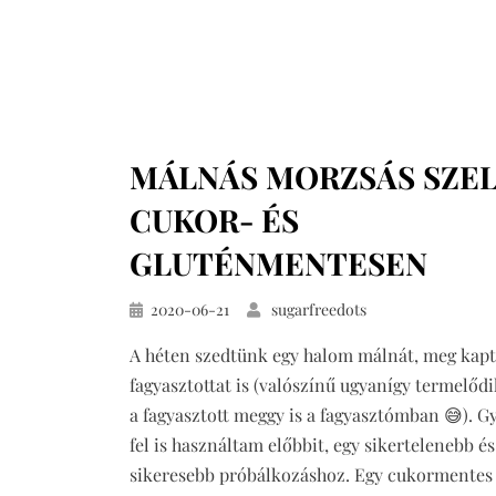
MÁLNÁS MORZSÁS SZE
CUKOR- ÉS
GLUTÉNMENTESEN
Közzétéve
2020-06-21
sugarfreedots
A héten szedtünk egy halom málnát, meg kap
fagyasztottat is (valószínű ugyanígy termelődi
a fagyasztott meggy is a fagyasztómban 😅). G
fel is használtam előbbit, egy sikertelenebb és
sikeresebb próbálkozáshoz. Egy cukormentes