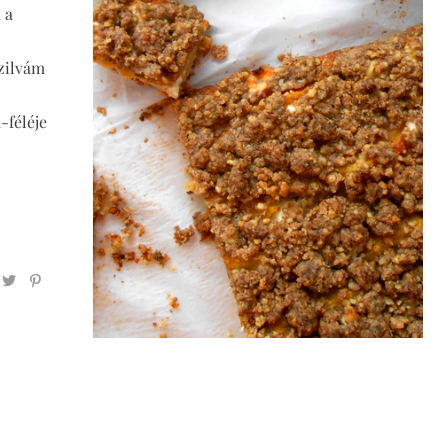
 a
szilvám
-féléje