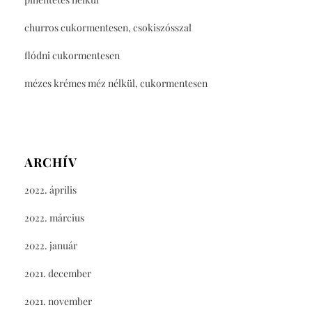
churros cukormentesen, csokiszósszal
flódni cukormentesen
mézes krémes méz nélkül, cukormentesen
ARCHÍV
2022. április
2022. március
2022. január
2021. december
2021. november