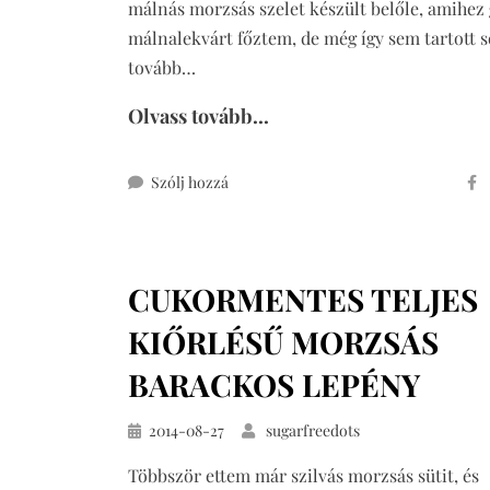
málnás morzsás szelet készült belőle, amihez
málnalekvárt főztem, de még így sem tartott 
tovább…
Olvass tovább...
ehhez
Szólj hozzá
málnás
morzsás
szelet
CUKORMENTES TELJES
cukor-
és
KIŐRLÉSŰ MORZSÁS
gluténmentesen
BARACKOS LEPÉNY
Közzétéve
2014-08-27
sugarfreedots
Többször ettem már szilvás morzsás sütit, és