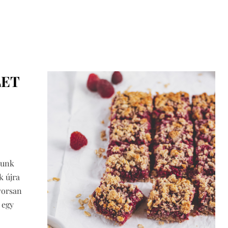
LET
tunk
k újra
yorsan
 egy