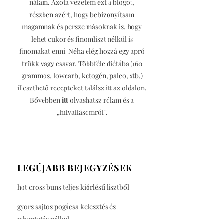
nálam. Azóta vezetem ezt a blogot,
részben azért, hogy bebizonyítsam
magamnak és persze másoknak is, hogy
lehet cukor és finomliszt nélkül is
finomakat enni. Néha elég hozzá egy apró
trükk vagy csavar. Többféle diétába (160
grammos, lowcarb, ketogén, paleo, stb.)
illeszthető recepteket találsz itt az oldalon.
Bővebben
itt
olvashatsz rólam és a
„hitvallásomról”.
LEGÚJABB BEJEGYZÉSEK
hot cross buns teljes kiőrlésű lisztből
gyors sajtos pogácsa kelesztés és
pihentetés nélkül