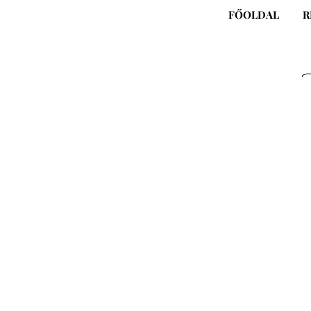
Skip
FŐOLDAL
R
to
content