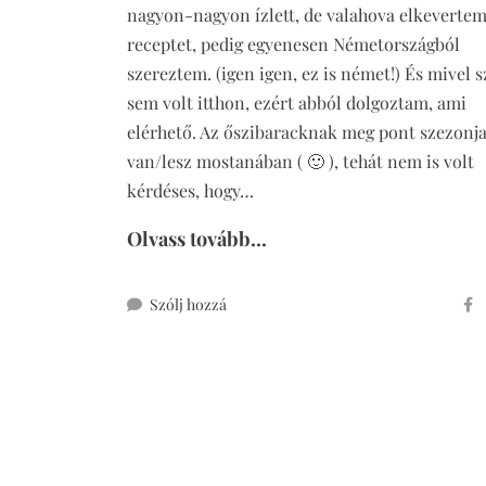
nagyon-nagyon ízlett, de valahova elkevertem
receptet, pedig egyenesen Németországból
szereztem. (igen igen, ez is német!) És mivel 
sem volt itthon, ezért abból dolgoztam, ami
elérhető. Az őszibaracknak meg pont szezonja
van/lesz mostanában ( 🙂 ), tehát nem is volt
kérdéses, hogy…
Olvass tovább...
ehhez
Szólj hozzá
cukormentes
teljes
kiőrlésű
morzsás
barackos
lepény