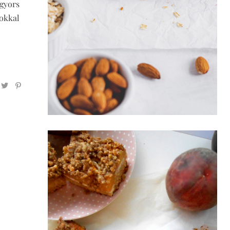
 gyors
sokkal