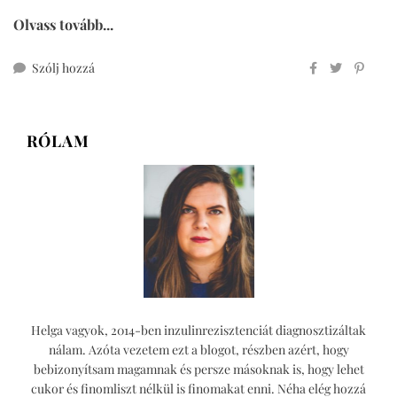
Olvass tovább...
ehhez
Szólj hozzá
csokoládés
müzliszelet
(cukor-,
RÓLAM
glutén-
és
laktózmentesen)
Helga vagyok, 2014-ben inzulinrezisztenciát diagnosztizáltak
nálam. Azóta vezetem ezt a blogot, részben azért, hogy
bebizonyítsam magamnak és persze másoknak is, hogy lehet
cukor és finomliszt nélkül is finomakat enni. Néha elég hozzá