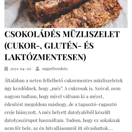
CSOKOLÁDÉS MÜZLISZELET
(CUKOR-, GLUTÉN- ÉS
LAKTÓZMENTESEN)
Közzétéve
2021-04-20
sugarfreedots
Általában a neten fellelhető cukormentes müzliszeletek
úgy kezdődnek, hogy „méz”. A cukrosak is. Szóval, nem
nagyon tudtam, hogy mivel váltsam ki a mézet,
édesítést megoldom máshogy, de a tapasztó-ragasztó
ereje hiányzott. A méz helyett datolyaléből készült
datolyaszirupot használtam. Tudom, hogy ez sokaknak
nem fér bele, az én hitvallásomról itt olvashattok.…