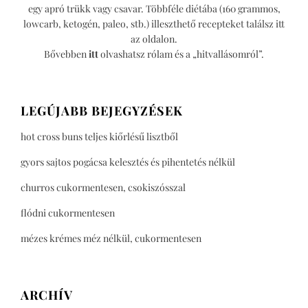
egy apró trükk vagy csavar. Többféle diétába (160 grammos,
lowcarb, ketogén, paleo, stb.) illeszthető recepteket találsz itt
az oldalon.
Bővebben
itt
olvashatsz rólam és a „hitvallásomról”.
LEGÚJABB BEJEGYZÉSEK
hot cross buns teljes kiőrlésű lisztből
gyors sajtos pogácsa kelesztés és pihentetés nélkül
churros cukormentesen, csokiszósszal
flódni cukormentesen
mézes krémes méz nélkül, cukormentesen
ARCHÍV