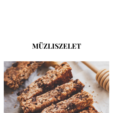
CÍMKE
:
MÜZLISZELET