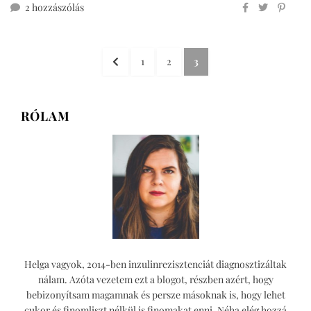
teljes
2 hozzászólás
kiőrlésű
csavart
Bejegyzések
mustáros
ELŐZŐ
OLDAL
OLDAL
OLDAL
1
2
3
sajtos
lapozása
OLDAL
rúd
című
bejegyzéshez
RÓLAM
Helga vagyok, 2014-ben inzulinrezisztenciát diagnosztizáltak
nálam. Azóta vezetem ezt a blogot, részben azért, hogy
bebizonyítsam magamnak és persze másoknak is, hogy lehet
cukor és finomliszt nélkül is finomakat enni. Néha elég hozzá