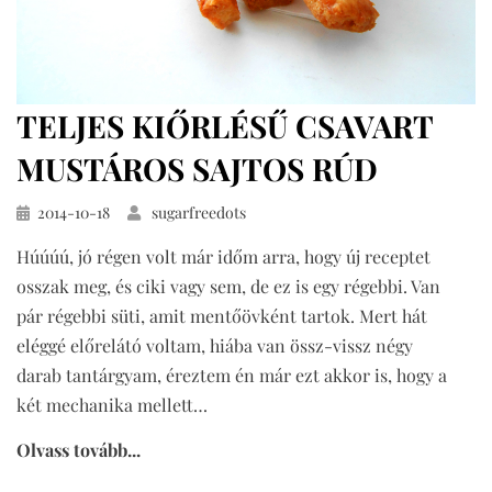
TELJES KIŐRLÉSŰ CSAVART
MUSTÁROS SAJTOS RÚD
Közzétéve
2014-10-18
sugarfreedots
Húúúú, jó régen volt már időm arra, hogy új receptet
osszak meg, és ciki vagy sem, de ez is egy régebbi. Van
pár régebbi süti, amit mentőövként tartok. Mert hát
eléggé előrelátó voltam, hiába van össz-vissz négy
darab tantárgyam, éreztem én már ezt akkor is, hogy a
két mechanika mellett…
Olvass tovább...