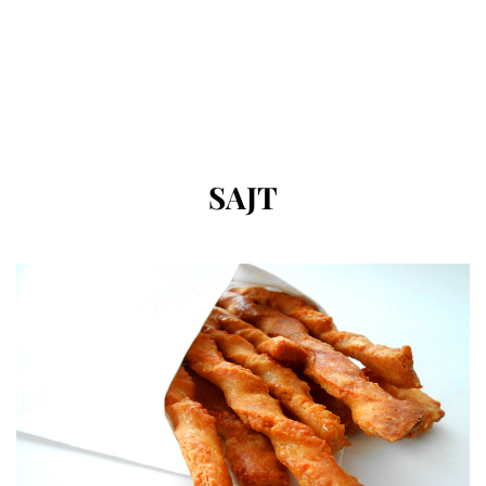
CÍMKE
:
SAJT