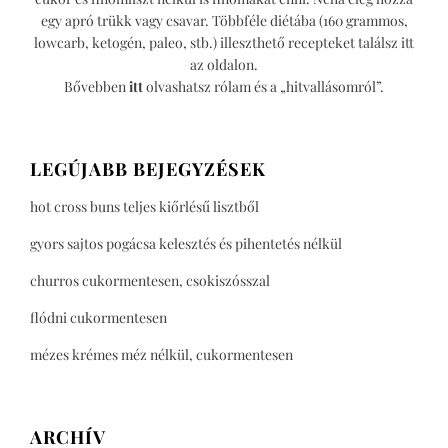
egy apró trükk vagy csavar. Többféle diétába (160 grammos,
lowcarb, ketogén, paleo, stb.) illeszthető recepteket találsz itt
az oldalon.
Bővebben
itt
olvashatsz rólam és a „hitvallásomról”.
LEGÚJABB BEJEGYZÉSEK
hot cross buns teljes kiőrlésű lisztből
gyors sajtos pogácsa kelesztés és pihentetés nélkül
churros cukormentesen, csokiszósszal
flódni cukormentesen
mézes krémes méz nélkül, cukormentesen
ARCHÍV