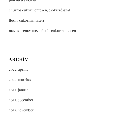
churros cukormentesen, csokiszósszal
flódni cukormentesen
mézes krémes méz nélkül, cukormentesen
ARCHÍV
2022. április
2022. március
2022. január
2021. december
2021. november