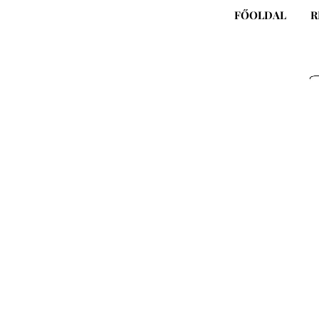
Skip
FŐOLDAL
R
to
content