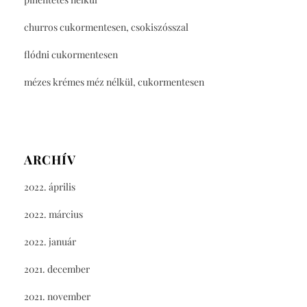
churros cukormentesen, csokiszósszal
flódni cukormentesen
mézes krémes méz nélkül, cukormentesen
ARCHÍV
2022. április
2022. március
2022. január
2021. december
2021. november