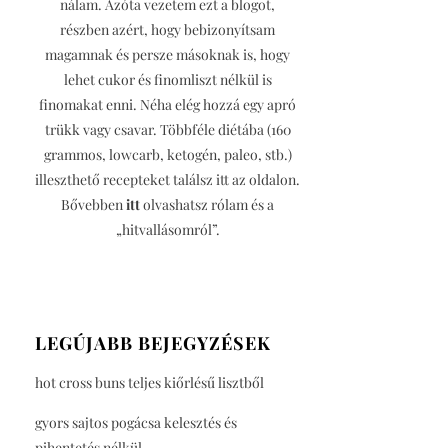
nálam. Azóta vezetem ezt a blogot,
részben azért, hogy bebizonyítsam
magamnak és persze másoknak is, hogy
lehet cukor és finomliszt nélkül is
finomakat enni. Néha elég hozzá egy apró
trükk vagy csavar. Többféle diétába (160
grammos, lowcarb, ketogén, paleo, stb.)
illeszthető recepteket találsz itt az oldalon.
Bővebben
itt
olvashatsz rólam és a
„hitvallásomról”.
LEGÚJABB BEJEGYZÉSEK
hot cross buns teljes kiőrlésű lisztből
gyors sajtos pogácsa kelesztés és
pihentetés nélkül