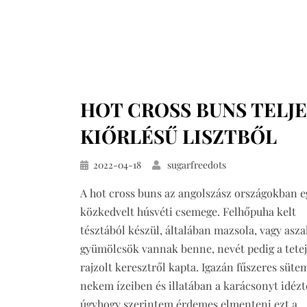
HOT CROSS BUNS TELJE
KIŐRLÉSŰ LISZTBŐL
Közzétéve
2022-04-18
sugarfreedots
A hot cross buns az angolszász országokban e
közkedvelt húsvéti csemege. Felhőpuha kelt
tésztából készül, általában mazsola, vagy asza
gyümölcsök vannak benne, nevét pedig a tete
rajzolt keresztről kapta. Igazán fűszeres süte
nekem ízeiben és illatában a karácsonyt idézt
úgyhogy szerintem érdemes elmenteni ezt a