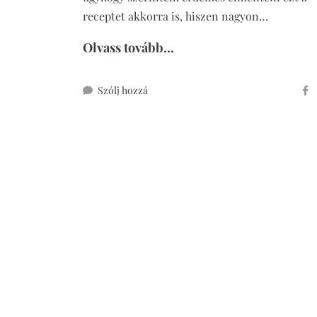
receptet akkorra is, hiszen nagyon…
Olvass tovább...
ehhez
Szólj hozzá
hot
cross
buns
teljes
kiőrlésű
lisztből