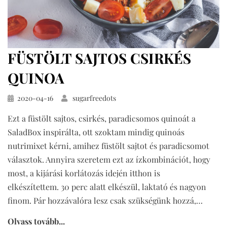
FÜSTÖLT SAJTOS CSIRKÉS
QUINOA
Közzétéve
2020-04-16
sugarfreedots
Ezt a füstölt sajtos, csirkés, paradicsomos quinoát a
SaladBox inspirálta, ott szoktam mindig quinoás
nutrimixet kérni, amihez füstölt sajtot és paradicsomot
választok. Annyira szeretem ezt az ízkombinációt, hogy
most, a kijárási korlátozás idején itthon is
elkészítettem. 30 perc alatt elkészül, laktató és nagyon
finom. Pár hozzávalóra lesz csak szükségünk hozzá,…
Olvass tovább...