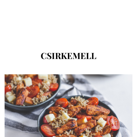
CÍMKE
:
CSIRKEMELL