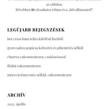
az oldalon.
Bővebben
itt
olvashatsz rólam és a „hitvallásomról”.
LEGÚJABB BEJEGYZÉSEK
hot cross buns teljes kiőrlésű lisztből
gyors sajtos pogácsa kelesztés és pihentetés nélkül
churros cukormentesen, csokiszósszal
flódni cukormentesen
mézes krémes méz nélkül, cukormentesen
ARCHÍV
2022. április