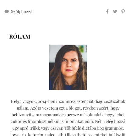
ehhez
Szólj hozzá
füstölt
sajtos
csirkés
RÓLAM
quinoa
Helga vagyok, 2014-ben inzulinrezisztenciát diagnosztizáltak
nálam. Azóta vezetem ezt a blogot, részben azért, hogy
bebizonyítsam magamnak és persze másoknak is, hogy lehet
cukor és finomliszt nélkül is finomakat enni. Néha elég hozzá
egy apró trükk vagy csavar. Többféle diétába (160 grammos,
lowcarb, ketogén, paleo, stb.) illeszthető recepteket találsz itt