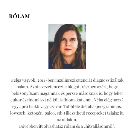
chilis
bab
RÓLAM
Helga vagyok, 2014-ben inzulinrezisztenciát diagnosztizáltak
nálam. Azóta vezetem ezt a blogot, részben azért, hogy
bebizonyítsam magamnak és persze másoknak is, hogy lehet
cukor és finomliszt nélkül is finomakat enni. Néha elég hozzá
egy apró trükk vagy csavar. Többféle diétába (160 grammos,
lowcarb, ketogén, paleo, stb.) illeszthető recepteket találsz itt
az oldalon.
Bővebben
itt
olvashatsz rólam és a „hitvallásomról”.