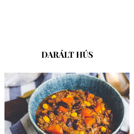
CÍMKE
:
DARÁLT HÚS