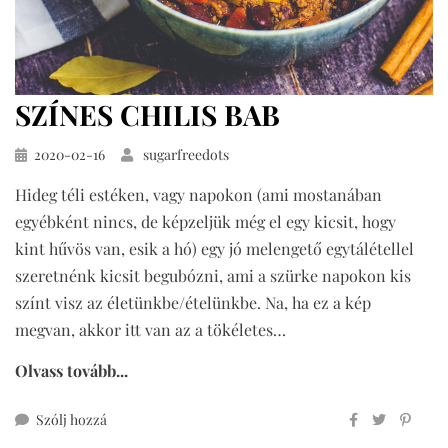
SZÍNES CHILIS BAB
Közzétéve
2020-02-16
sugarfreedots
Hideg téli estéken, vagy napokon (ami mostanában
egyébként nincs, de képzeljük még el egy kicsit, hogy
kint hűvös van, esik a hó) egy jó melengető egytálétellel
szeretnénk kicsit begubózni, ami a szürke napokon kis
színt visz az életünkbe/ételünkbe. Na, ha ez a kép
megvan, akkor itt van az a tökéletes…
Olvass tovább...
ehhez
Szólj hozzá
színes