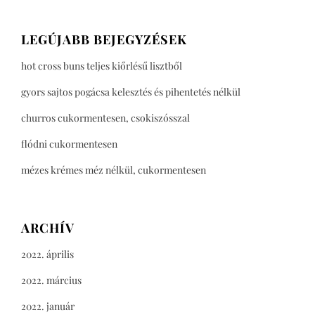
LEGÚJABB BEJEGYZÉSEK
hot cross buns teljes kiőrlésű lisztből
gyors sajtos pogácsa kelesztés és pihentetés nélkül
churros cukormentesen, csokiszósszal
flódni cukormentesen
mézes krémes méz nélkül, cukormentesen
ARCHÍV
2022. április
2022. március
2022. január