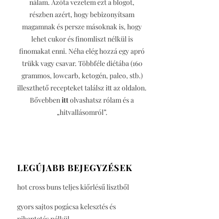
nálam. Azóta vezetem ezt a blogot,
részben azért, hogy bebizonyítsam
magamnak és persze másoknak is, hogy
lehet cukor és finomliszt nélkül is
finomakat enni. Néha elég hozzá egy apró
trükk vagy csavar. Többféle diétába (160
grammos, lowcarb, ketogén, paleo, stb.)
illeszthető recepteket találsz itt az oldalon.
Bővebben
itt
olvashatsz rólam és a
„hitvallásomról”.
LEGÚJABB BEJEGYZÉSEK
hot cross buns teljes kiőrlésű lisztből
gyors sajtos pogácsa kelesztés és
pihentetés nélkül