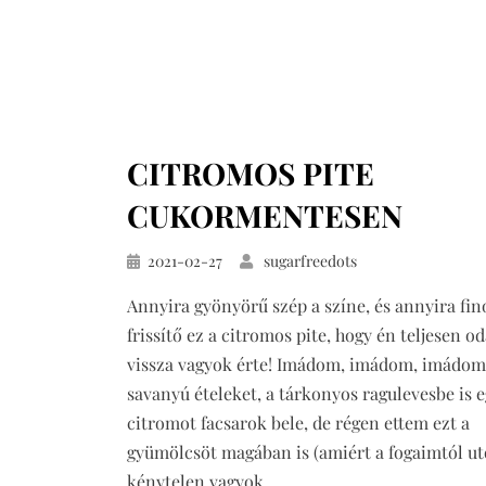
CITROMOS PITE
CUKORMENTESEN
Közzétéve
2021-02-27
sugarfreedots
Annyira gyönyörű szép a színe, és annyira fi
frissítő ez a citromos pite, hogy én teljesen o
vissza vagyok érte! Imádom, imádom, imádom
savanyú ételeket, a tárkonyos ragulevesbe is e
citromot facsarok bele, de régen ettem ezt a
gyümölcsöt magában is (amiért a fogaimtól ut
kénytelen vagyok…