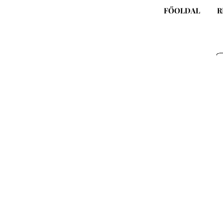
Skip
FŐOLDAL
R
to
content