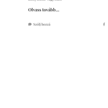
Olvass tovább...
ehhez
Szólj hozzá
citromos
pite
cukormentesen