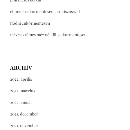
churros cukormentesen, csokiszósszal
flódni cukormentesen
mézes krémes méz nélkül, cukormentesen
ARCHÍV
2022. április
2022. március
2022. január
2021. december
2021. november