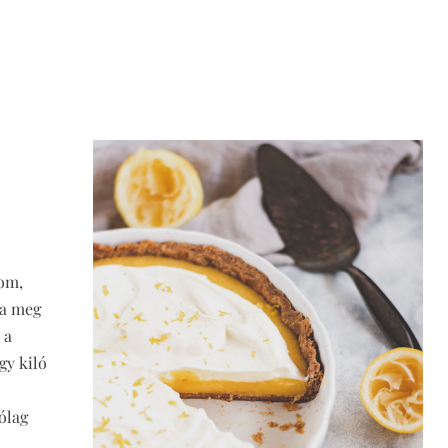
nom,
da meg
 a
gy kiló
ólag