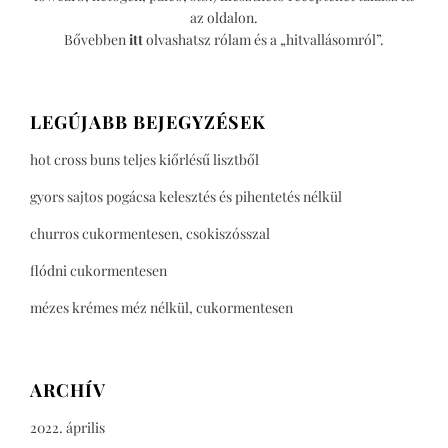
az oldalon.
Bővebben
itt
olvashatsz rólam és a „hitvallásomról”.
LEGÚJABB BEJEGYZÉSEK
hot cross buns teljes kiőrlésű lisztből
gyors sajtos pogácsa kelesztés és pihentetés nélkül
churros cukormentesen, csokiszósszal
flódni cukormentesen
mézes krémes méz nélkül, cukormentesen
ARCHÍV
2022. április