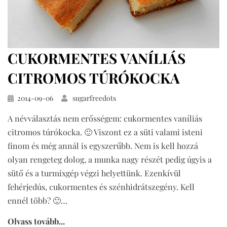
CUKORMENTES VANÍLIÁS
CITROMOS TÚRÓKOCKA
Közzétéve
2014-09-06
sugarfreedots
A névválasztás nem erősségem: cukormentes vaníliás
citromos túrókocka. 🙂 Viszont ez a süti valami isteni
finom és még annál is egyszerűbb. Nem is kell hozzá
olyan rengeteg dolog, a munka nagy részét pedig úgyis a
sütő és a turmixgép végzi helyettünk. Ezenkívül
fehérjedús, cukormentes és szénhidrátszegény. Kell
ennél több? 🙂…
Olvass tovább...