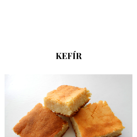
CÍMKE
:
KEFÍR