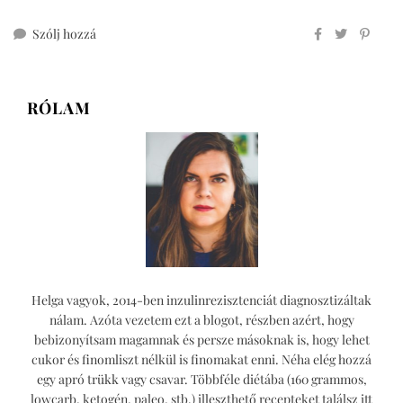
ehhez
Szólj hozzá
cukormentes
vaníliás
citromos
RÓLAM
túrókocka
Helga vagyok, 2014-ben inzulinrezisztenciát diagnosztizáltak
nálam. Azóta vezetem ezt a blogot, részben azért, hogy
bebizonyítsam magamnak és persze másoknak is, hogy lehet
cukor és finomliszt nélkül is finomakat enni. Néha elég hozzá
egy apró trükk vagy csavar. Többféle diétába (160 grammos,
lowcarb, ketogén, paleo, stb.) illeszthető recepteket találsz itt