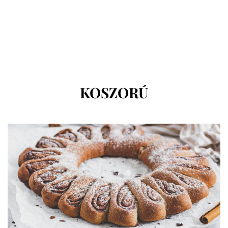
CÍMKE
:
KOSZORÚ