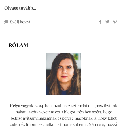
Olvass tovább...
ehhez
Szólj hozzá
mézeskalácsos
koszorú
(cukormentes,
RÓLAM
teljes
kiőrlésű)
Helga vagyok, 2014-ben inzulinrezisztenciát diagnosztizáltak
nálam. Azóta vezetem ezt a blogot, részben azért, hogy
bebizonyítsam magamnak és persze másoknak is, hogy lehet
cukor és finomliszt nélkül is finomakat enni. Néha elég hozzá