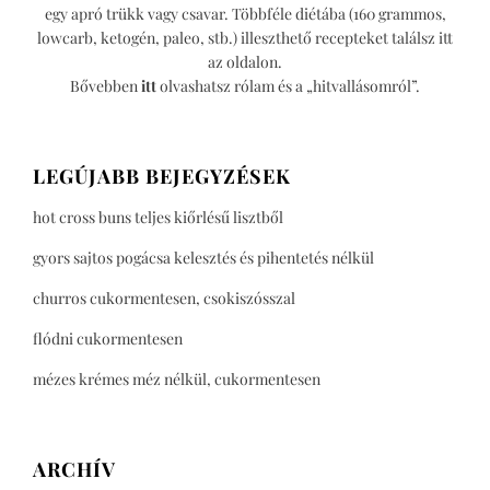
egy apró trükk vagy csavar. Többféle diétába (160 grammos,
lowcarb, ketogén, paleo, stb.) illeszthető recepteket találsz itt
az oldalon.
Bővebben
itt
olvashatsz rólam és a „hitvallásomról”.
LEGÚJABB BEJEGYZÉSEK
hot cross buns teljes kiőrlésű lisztből
gyors sajtos pogácsa kelesztés és pihentetés nélkül
churros cukormentesen, csokiszósszal
flódni cukormentesen
mézes krémes méz nélkül, cukormentesen
ARCHÍV