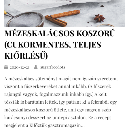
MÉZESKALÁCSOS KOSZORÚ
(CUKORMENTES, TELJES
KIŐRLÉSŰ)
Közzétéve
2020-12-21
sugarfreedots
A mézeskalács süteményt magát nem igazán szeretem,
viszont a fűszerkeveréket annál inkább. (A fűszerek
rajongói vagyok, fogalmazzunk inkább így.) A kelt
tészták is barátaim lettek, így pattant ki a fejemből egy
mézeskalácsos koszorú ötlete, ami egy nagyon szép
karácsonyi desszert az ünnepi asztalon. Ez a recept
megjelent a Kifőztük gasztromagazin…