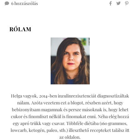
linzer
6 hozzászólás
cukormentesen,
teljes
kiőrlésű
RÓLAM
lisztből
című
bejegyzéshez
Helga vagyok, 2014-ben inzulinrezisztenciát diagnosztizáltak
nálam. Azóta vezetem ezt a blogot, részben azért, hogy
bebizonyítsam magamnak és persze másoknak is, hogy lehet
cukor és finomliszt nélkül is finomakat enni. Néha elég hozzá
egy apró trükk vagy csavar. Többféle diétába (160 grammos,
lowcarb, ketogén, paleo, stb.) illeszthető recepteket találsz itt
az oldalon.