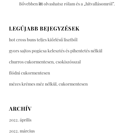
Bővebben
itt
olvashatsz rólam és a „hitvallásomról”.
LEGÚJABB BEJEGYZÉSEK
hot cross buns teljes kiőrlésű lisztből
gyors sajtos pogácsa kelesztés és pihentetés nélkül
churros cukormentesen, csokiszósszal
flódni cukormentesen
mézes krémes méz nélkül, cukormentesen
ARCHÍV
2022. április
2022. március