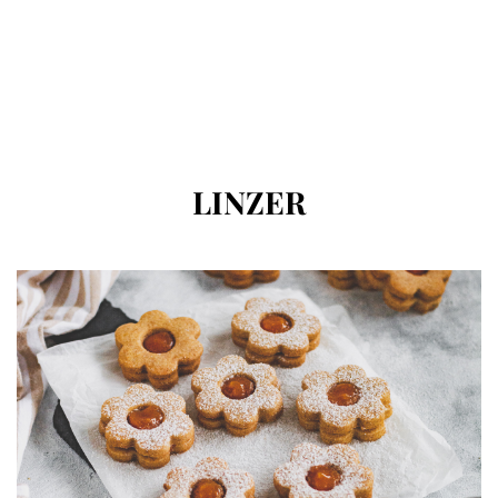
CÍMKE
:
LINZER