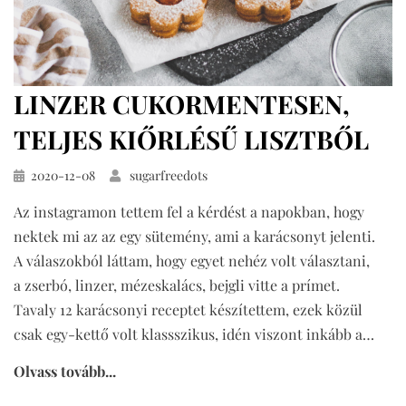
LINZER CUKORMENTESEN,
TELJES KIŐRLÉSŰ LISZTBŐL
Közzétéve
2020-12-08
sugarfreedots
Az instagramon tettem fel a kérdést a napokban, hogy
nektek mi az az egy sütemény, ami a karácsonyt jelenti.
A válaszokból láttam, hogy egyet nehéz volt választani,
a zserbó, linzer, mézeskalács, bejgli vitte a prímet.
Tavaly 12 karácsonyi receptet készítettem, ezek közül
csak egy-kettő volt klassszikus, idén viszont inkább a…
Olvass tovább...