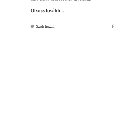
Olvass tovább...
ehhez
Szólj hozzá
teljes
kiőrlésű
fügés
kosarak