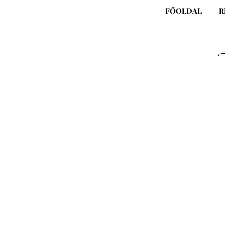
Skip
FŐOLDAL
R
to
content