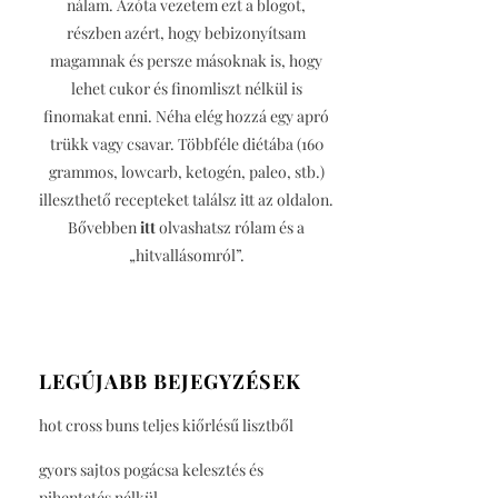
nálam. Azóta vezetem ezt a blogot,
részben azért, hogy bebizonyítsam
magamnak és persze másoknak is, hogy
lehet cukor és finomliszt nélkül is
finomakat enni. Néha elég hozzá egy apró
trükk vagy csavar. Többféle diétába (160
grammos, lowcarb, ketogén, paleo, stb.)
illeszthető recepteket találsz itt az oldalon.
Bővebben
itt
olvashatsz rólam és a
„hitvallásomról”.
LEGÚJABB BEJEGYZÉSEK
hot cross buns teljes kiőrlésű lisztből
gyors sajtos pogácsa kelesztés és
pihentetés nélkül