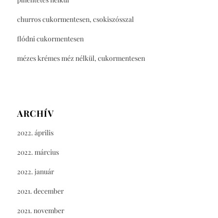
churros cukormentesen, csokiszósszal
flódni cukormentesen
mézes krémes méz nélkül, cukormentesen
ARCHÍV
2022. április
2022. március
2022. január
2021. december
2021. november