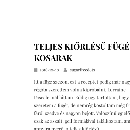
TELJES KIŐRLÉSŰ FÜGÉ
KOSARAK
Közzétéve
2016-10-10
sugarfreedots
Itt a füge szezon, ezt a receptet pedig már na
régóta szerettem volna kipróbálni, Lorraine
Pascale-nál láttam. Eddig úgy tartottam, hog
szeretem a fügét, de nemrég kóstoltam még fr
fáról szedve és nagyon bejött. Valószínűleg elő
csak az aszalt, geil formájával találkoztam, a
annyira nyerő. A teljes kiőrlésű…