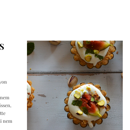
S
gyon
y nem
issen,
tte
mi nem