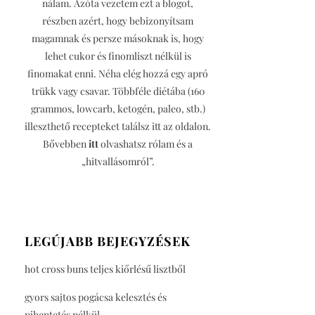
nálam. Azóta vezetem ezt a blogot,
részben azért, hogy bebizonyítsam
magamnak és persze másoknak is, hogy
lehet cukor és finomliszt nélkül is
finomakat enni. Néha elég hozzá egy apró
trükk vagy csavar. Többféle diétába (160
grammos, lowcarb, ketogén, paleo, stb.)
illeszthető recepteket találsz itt az oldalon.
Bővebben
itt
olvashatsz rólam és a
„hitvallásomról”.
LEGÚJABB BEJEGYZÉSEK
hot cross buns teljes kiőrlésű lisztből
gyors sajtos pogácsa kelesztés és
pihentetés nélkül