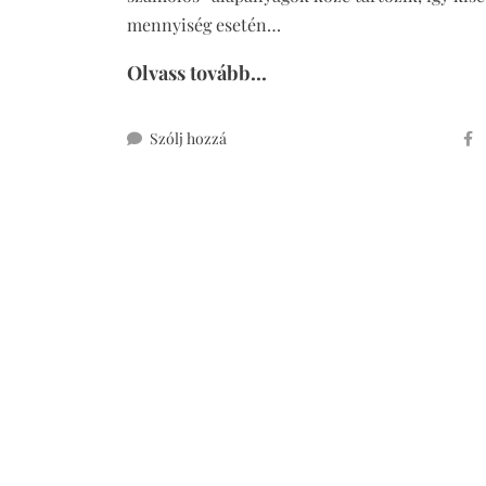
mennyiség esetén…
Olvass tovább...
ehhez
Szólj hozzá
mozzarellával
töltött
cukkinigolyó