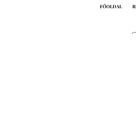
Skip
FŐOLDAL
R
to
content