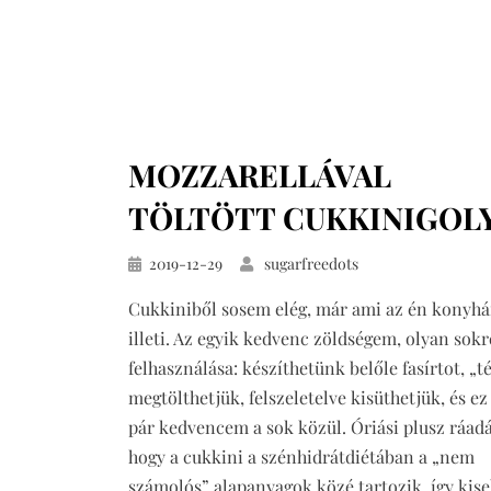
MOZZARELLÁVAL
TÖLTÖTT CUKKINIGOL
Közzétéve
2019-12-29
sugarfreedots
Cukkiniből sosem elég, már ami az én konyh
illeti. Az egyik kedvenc zöldségem, olyan sokr
felhasználása: készíthetünk belőle fasírtot, „té
megtölthetjük, felszeletelve kisüthetjük, és ez
pár kedvencem a sok közül. Óriási plusz ráadá
hogy a cukkini a szénhidrátdiétában a „nem
számolós” alapanyagok közé tartozik, így kis