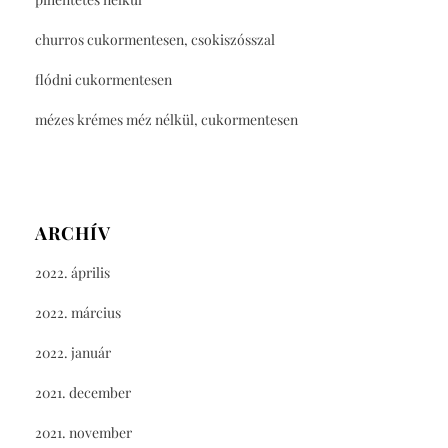
churros cukormentesen, csokiszósszal
flódni cukormentesen
mézes krémes méz nélkül, cukormentesen
ARCHÍV
2022. április
2022. március
2022. január
2021. december
2021. november