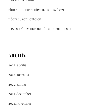
churros cukormentesen, csokiszósszal
flódni cukormentesen
mézes krémes méz nélkül, cukormentesen
ARCHÍV
2022. április
2022. március
2022. január
2021. december
2021. november