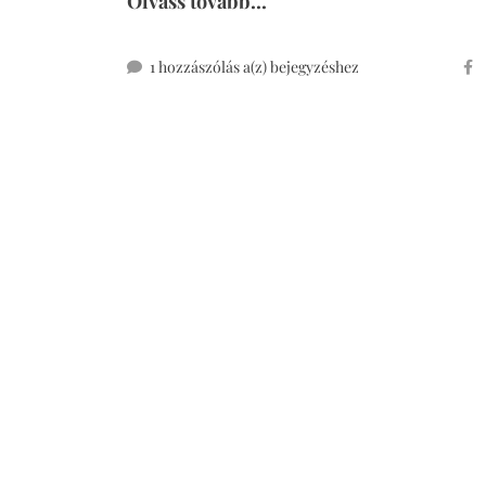
Olvass tovább...
kinderpunsch
1 hozzászólás a(z)
bejegyzéshez