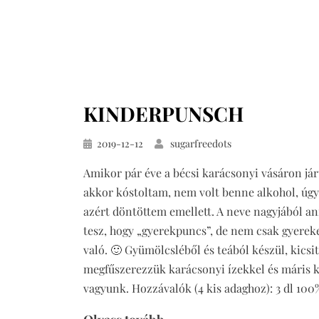
KINDERPUNSCH
Közzétéve
2019-12-12
sugarfreedots
Amikor pár éve a bécsi karácsonyi vásáron já
akkor kóstoltam, nem volt benne alkohol, úg
azért döntöttem emellett. A neve nagyjából an
tesz, hogy „gyerekpuncs”, de nem csak gyere
való. 🙂 Gyümölcsléből és teából készül, kicsit
megfűszerezzük karácsonyi ízekkel és máris 
vagyunk. Hozzávalók (4 kis adaghoz): 3 dl 10