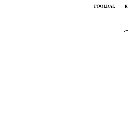
Skip
FŐOLDAL
R
to
content