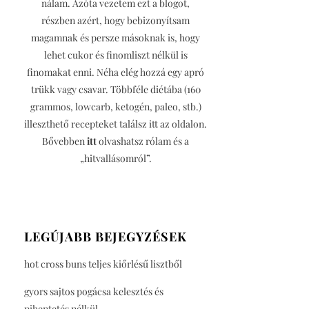
nálam. Azóta vezetem ezt a blogot,
részben azért, hogy bebizonyítsam
magamnak és persze másoknak is, hogy
lehet cukor és finomliszt nélkül is
finomakat enni. Néha elég hozzá egy apró
trükk vagy csavar. Többféle diétába (160
grammos, lowcarb, ketogén, paleo, stb.)
illeszthető recepteket találsz itt az oldalon.
Bővebben
itt
olvashatsz rólam és a
„hitvallásomról”.
LEGÚJABB BEJEGYZÉSEK
hot cross buns teljes kiőrlésű lisztből
gyors sajtos pogácsa kelesztés és
pihentetés nélkül