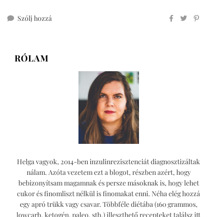
ehhez
Szólj hozzá
teljes
kiőrlésű
húsvéti
RÓLAM
quiche
Helga vagyok, 2014-ben inzulinrezisztenciát diagnosztizáltak
nálam. Azóta vezetem ezt a blogot, részben azért, hogy
bebizonyítsam magamnak és persze másoknak is, hogy lehet
cukor és finomliszt nélkül is finomakat enni. Néha elég hozzá
egy apró trükk vagy csavar. Többféle diétába (160 grammos,
lowcarb, ketogén, paleo, stb.) illeszthető recepteket találsz itt