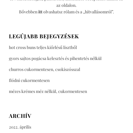
az oldalon.
Bővebben
itt
olvashatsz rólam és a „hitvallásomról”.
LEGÚJABB BEJEGYZÉSEK
hot cross buns teljes kiőrlésű lisztből
gyors sajtos pogácsa kelesztés és pihentetés nélkül
churros cukormentesen, csokiszósszal
flódni cukormentesen
mézes krémes méz nélkül, cukormentesen
ARCHÍV
2022. április