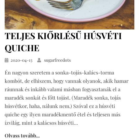
TELJES KIŐRLÉSŰ HÚSVÉTI
QUICHE
Közzétéve
2020-04-13
sugarfreedots
Én nagyon szeretem a sonka-tojás-kalács-torma
kombót, de elhiszem, hogy vannak olyanok, akik hamar
ráunnak és inkább valami másban fogyasztanák el a
maradék sonkát és főtt tojást. (Maradék sonka, tojás
húsvétkor, haha, nálunk nem.) Szóval ez a húsvéti
quiche egy ilyen maradékmentő étel és teljesen más
ízvilág, mint a kalácsos húsvéti…
Olvass tovább...