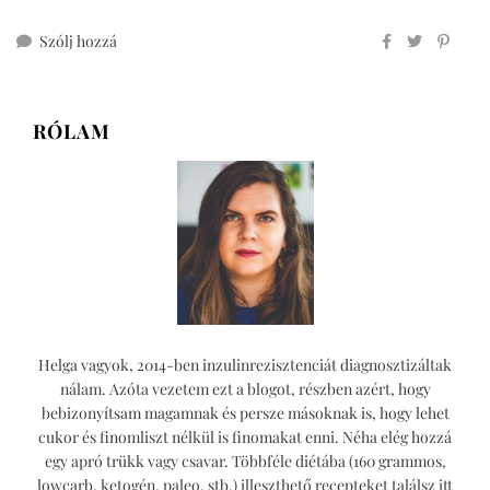
ehhez
Szólj hozzá
red
velvet
tekercs
RÓLAM
cukormentesen
Helga vagyok, 2014-ben inzulinrezisztenciát diagnosztizáltak
nálam. Azóta vezetem ezt a blogot, részben azért, hogy
bebizonyítsam magamnak és persze másoknak is, hogy lehet
cukor és finomliszt nélkül is finomakat enni. Néha elég hozzá
egy apró trükk vagy csavar. Többféle diétába (160 grammos,
lowcarb, ketogén, paleo, stb.) illeszthető recepteket találsz itt