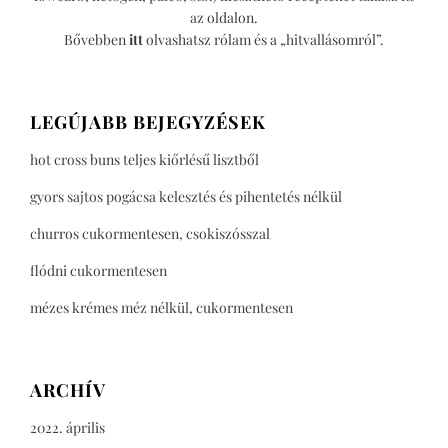
az oldalon.
Bővebben
itt
olvashatsz rólam és a „hitvallásomról”.
LEGÚJABB BEJEGYZÉSEK
hot cross buns teljes kiőrlésű lisztből
gyors sajtos pogácsa kelesztés és pihentetés nélkül
churros cukormentesen, csokiszósszal
flódni cukormentesen
mézes krémes méz nélkül, cukormentesen
ARCHÍV
2022. április