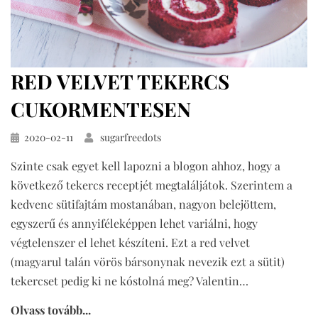
RED VELVET TEKERCS
CUKORMENTESEN
Közzétéve
2020-02-11
sugarfreedots
Szinte csak egyet kell lapozni a blogon ahhoz, hogy a
következő tekercs receptjét megtaláljátok. Szerintem a
kedvenc sütifajtám mostanában, nagyon belejöttem,
egyszerű és annyiféleképpen lehet variálni, hogy
végtelenszer el lehet készíteni. Ezt a red velvet
(magyarul talán vörös bársonynak nevezik ezt a sütit)
tekercset pedig ki ne kóstolná meg? Valentin…
Olvass tovább...