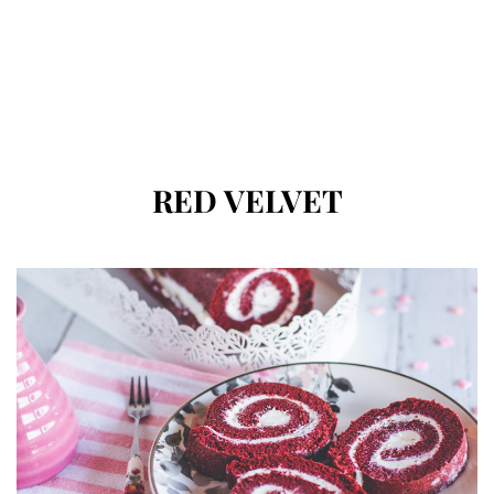
CÍMKE
:
RED VELVET