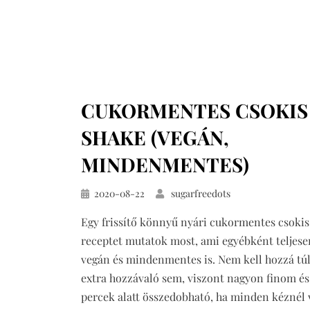
CUKORMENTES CSOKIS
SHAKE (VEGÁN,
MINDENMENTES)
Közzétéve
2020-08-22
sugarfreedots
Egy frissítő könnyű nyári cukormentes csokis
receptet mutatok most, ami egyébként teljese
vegán és mindenmentes is. Nem kell hozzá túl
extra hozzávaló sem, viszont nagyon finom és
percek alatt összedobható, ha minden kéznél 