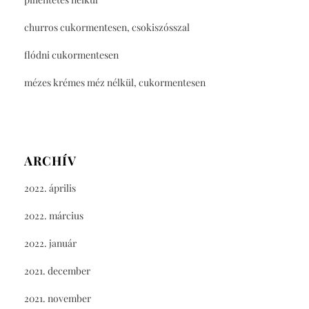
churros cukormentesen, csokiszósszal
flódni cukormentesen
mézes krémes méz nélkül, cukormentesen
ARCHÍV
2022. április
2022. március
2022. január
2021. december
2021. november