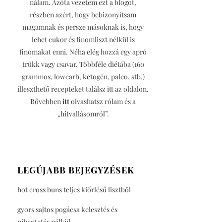
nálam. Azóta vezetem ezt a blogot,
részben azért, hogy bebizonyítsam
magamnak és persze másoknak is, hogy
lehet cukor és finomliszt nélkül is
finomakat enni. Néha elég hozzá egy apró
trükk vagy csavar. Többféle diétába (160
grammos, lowcarb, ketogén, paleo, stb.)
illeszthető recepteket találsz itt az oldalon.
Bővebben
itt
olvashatsz rólam és a
„hitvallásomról”.
LEGÚJABB BEJEGYZÉSEK
hot cross buns teljes kiőrlésű lisztből
gyors sajtos pogácsa kelesztés és
pihentetés nélkül