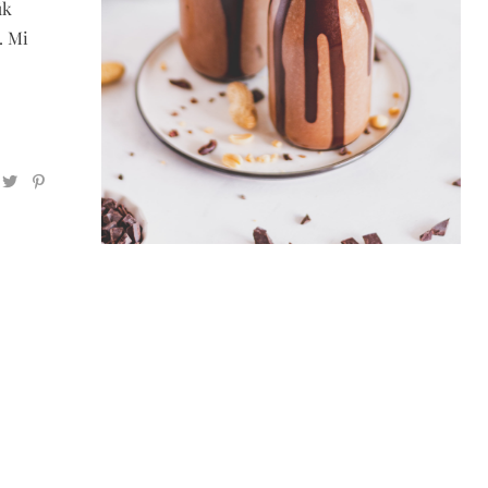
ük
. Mi