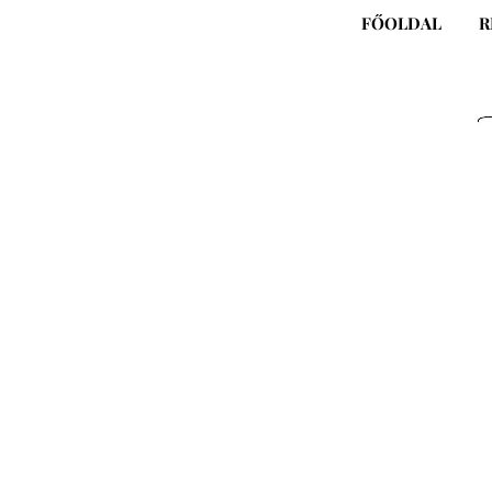
Skip
FŐOLDAL
R
to
content