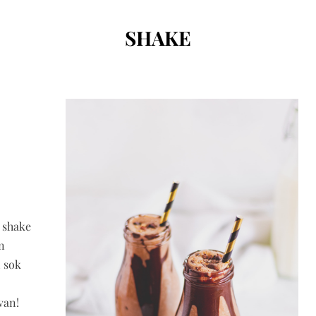
CÍMKE
:
SHAKE
 shake
n
 sok
van!