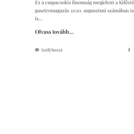
Ez a csupacsokis finomság megjelent a Kifőzt
gasztromagazin 2020. augusztusi számában is
is…
Olvass tovább...
ehhez
Szólj hozzá
cukormentes
csokis
shake
(vegán,
mindenmentes)