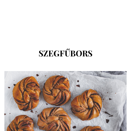
CÍMKE
:
SZEGFŰBORS