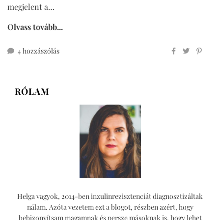
megjelent a…
Olvass tovább...
mézeskalácsos
4 hozzászólás
csomók
(teljes
kiőrlésű,
RÓLAM
cukormentes)
című
bejegyzéshez
Helga vagyok, 2014-ben inzulinrezisztenciát diagnosztizáltak
nálam. Azóta vezetem ezt a blogot, részben azért, hogy
bebizonyítsam magamnak és persze másoknak is, hogy lehet