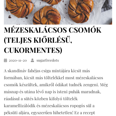
MÉZESKALÁCSOS CSOMÓK
(TELJES KIŐRLÉSŰ,
CUKORMENTES)
Közzétéve
2020-11-20
sugarfreedots
A skandináv fahéjas csiga mintájára kicsit más
formában, kicsit más töltelékkel most mézeskalácsos
csomók készültek, amikről ódákat tudnék zengeni. Még
másnap és utána lévő nap is isteni puhák maradnak,
ráadásul a sütés közben kifolyó töltelék
karamellizálódik és mézeskalácsos ropogós sül a
péksüti aljára, egyszerűen hihetetlen! Ez a recept