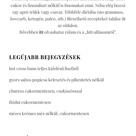
cukor és finomliszt nélkül is finomakat enni. Néha elég hozzá
egy apró trükk vagy csavar. Többféle diétába (160 grammos,
lowcarb, ketogén, paleo, stb.) illeszthető recepteket találsz itt
az oldalon.
Bővebben
itt
olvashatsz rólam és a „hitvallásomról”.
LEGÚJABB BEJEGYZÉSEK
hot cross buns teljes kiőrlésű lisztből
gyors sajtos pogácsa kelesztés és pihentetés nélkül
churros cukormentesen, csokiszósszal
flódni cukormentesen
mézes krémes méz nélkül, cukormentesen