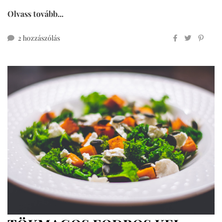
Olvass tovább...
gyors
2 hozzászólás
sajtos
pogácsa
kelesztés
és
pihentetés
nélkül
című
bejegyzéshez