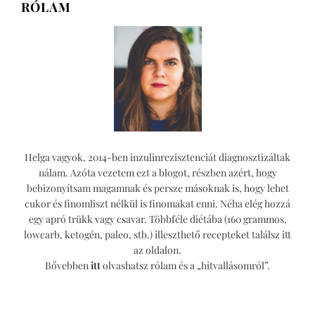
RÓLAM
saláta
édesburgonyával
Helga vagyok, 2014-ben inzulinrezisztenciát diagnosztizáltak
nálam. Azóta vezetem ezt a blogot, részben azért, hogy
bebizonyítsam magamnak és persze másoknak is, hogy lehet
cukor és finomliszt nélkül is finomakat enni. Néha elég hozzá
egy apró trükk vagy csavar. Többféle diétába (160 grammos,
lowcarb, ketogén, paleo, stb.) illeszthető recepteket találsz itt
az oldalon.
Bővebben
itt
olvashatsz rólam és a „hitvallásomról”.