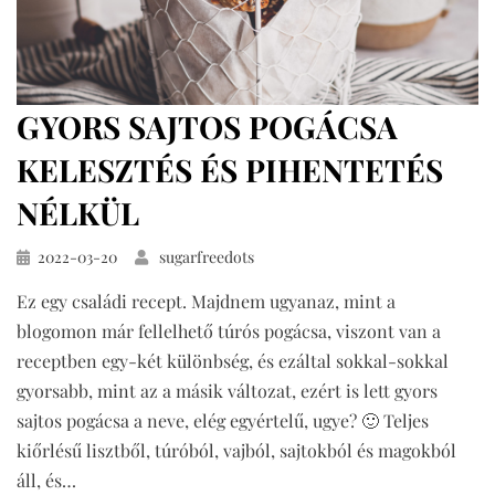
GYORS SAJTOS POGÁCSA
KELESZTÉS ÉS PIHENTETÉS
NÉLKÜL
Közzétéve
2022-03-20
sugarfreedots
Ez egy családi recept. Majdnem ugyanaz, mint a
blogomon már fellelhető túrós pogácsa, viszont van a
receptben egy-két különbség, és ezáltal sokkal-sokkal
gyorsabb, mint az a másik változat, ezért is lett gyors
sajtos pogácsa a neve, elég egyértelű, ugye? 🙂 Teljes
kiőrlésű lisztből, túróból, vajból, sajtokból és magokból
áll, és…