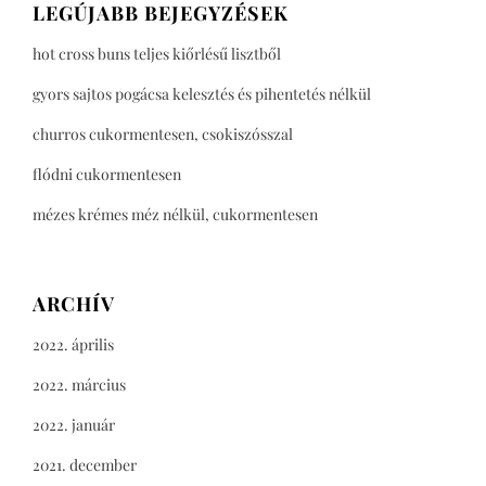
LEGÚJABB BEJEGYZÉSEK
hot cross buns teljes kiőrlésű lisztből
gyors sajtos pogácsa kelesztés és pihentetés nélkül
churros cukormentesen, csokiszósszal
flódni cukormentesen
mézes krémes méz nélkül, cukormentesen
ARCHÍV
2022. április
2022. március
2022. január
2021. december