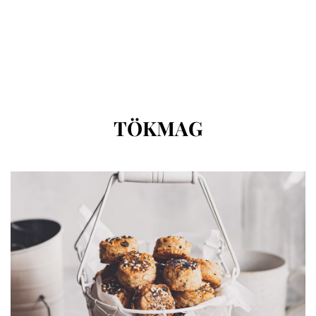
CÍMKE
:
TÖKMAG