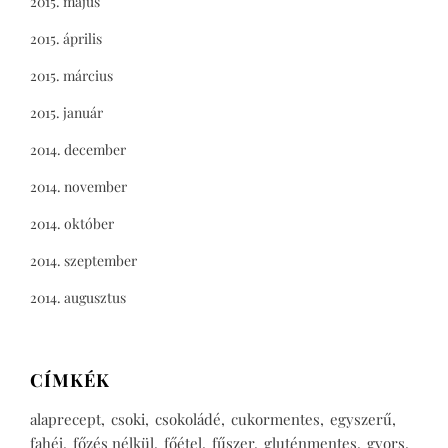
2015. május
2015. április
2015. március
2015. január
2014. december
2014. november
2014. október
2014. szeptember
2014. augusztus
CÍMKÉK
alaprecept
csoki
csokoládé
cukormentes
egyszerű
fahéj
főzés nélkül
főétel
fűszer
gluténmentes
gyors