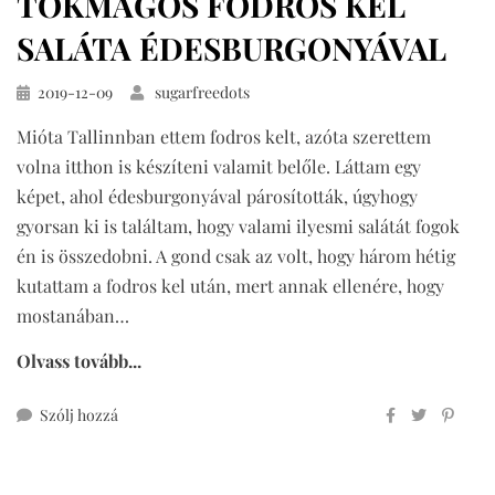
TÖKMAGOS FODROS KEL
SALÁTA ÉDESBURGONYÁVAL
Közzétéve
2019-12-09
sugarfreedots
Mióta Tallinnban ettem fodros kelt, azóta szerettem
volna itthon is készíteni valamit belőle. Láttam egy
képet, ahol édesburgonyával párosították, úgyhogy
gyorsan ki is találtam, hogy valami ilyesmi salátát fogok
én is összedobni. A gond csak az volt, hogy három hétig
kutattam a fodros kel után, mert annak ellenére, hogy
mostanában…
Olvass tovább...
ehhez
Szólj hozzá
tökmagos
fodros
kel