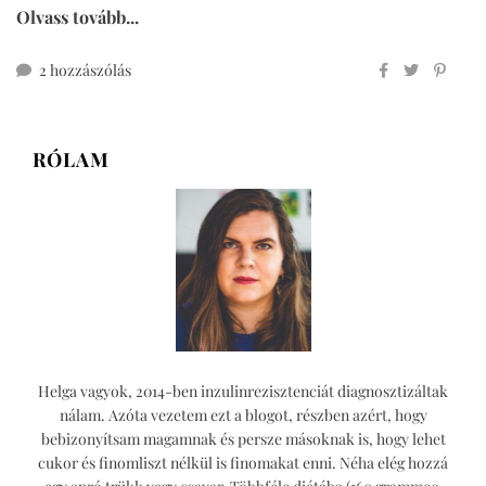
Olvass tovább...
mindenmentes
2 hozzászólás
vegán
sajtos
kréker
RÓLAM
című
bejegyzéshez
Helga vagyok, 2014-ben inzulinrezisztenciát diagnosztizáltak
nálam. Azóta vezetem ezt a blogot, részben azért, hogy
bebizonyítsam magamnak és persze másoknak is, hogy lehet
cukor és finomliszt nélkül is finomakat enni. Néha elég hozzá