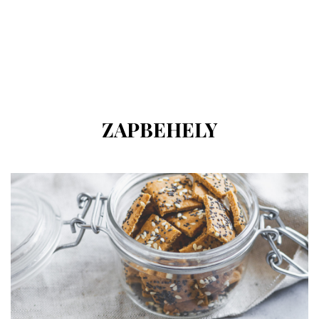
CÍMKE
:
ZAPBEHELY