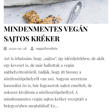
MINDENMENTES VEGÁN
SAJTOS KRÉKER
Közzétéve
2020-05-28
sugarfreedots
Azt is írhatnám, hogy „sajtos”, így idézőjelekben, de akik
egy keveset is, de már hallottak a vegán
sajthelyettesítőről, tudják, hogy itt bizony a
sörélesztőpehelyről van szó. Nagyon szeretem
használni én is, bár fogyasztok sajtot emellett, de
sokszor kiváltom a sörélesztőpehellyel. A
mindenmentes vegán sajtos kréker receptjét a
bejegyzésben megtalálod! Ez…