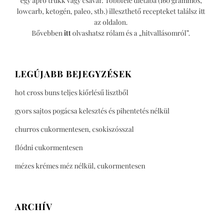
egy apró trükk vagy csavar. Többféle diétába (160 grammos,
lowcarb, ketogén, paleo, stb.) illeszthető recepteket találsz itt
az oldalon.
Bővebben
itt
olvashatsz rólam és a „hitvallásomról”.
LEGÚJABB BEJEGYZÉSEK
hot cross buns teljes kiőrlésű lisztből
gyors sajtos pogácsa kelesztés és pihentetés nélkül
churros cukormentesen, csokiszósszal
flódni cukormentesen
mézes krémes méz nélkül, cukormentesen
ARCHÍV