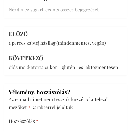
Nézd meg sugarfreedots összes bejegyzését
ELŐZŐ
Bejegyzés
1 perces zabtej házilag (mindenmentes, vegán)
navigáció
KÖVETKEZŐ
diós mokkatorta cukor-, glutén- és laktózmentesen
Vélemény, hozzászólás?
Az e-mail címet nem tesszük közzé.
A kötelező
mezőket
*
karakterrel jelöltük
Hozzászólás
*