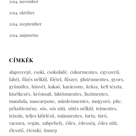
2014. november
2014. október
2014. szeptember
2014. augusztus
CÍMKÉK
alaprecept
csoki
csokoládé
cukormentes
egyszerű
fahéj
főzés nélkül
főétel
fűszer
gluténmentes
gyors
gyümölcs
húsvét
kakaó
karácsony
keksz
kelt tészta
kisétkezés
krémsajt
laktózmentes
lisztmentes
mandula
mascarpone
mindenmentes
mogyoró
pite
péksütemény
sós
sós süti
sütés nélkül
tejmentes
tejszín
teljes kiőrlésű
tojásmentes
torta
túró
vacsora
vegán
zabpehely
édes
édesség
édes süti
élesztő
étcsoki
ünnep