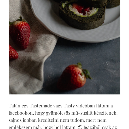
Talán egy Tastemade vagy Tasty videóban láttam a
facebookon, hogy gyümölcsös mű-sushit készítenek,
sajnos jobban kreditelni nem tudom, mert nem
emlékszem már, hogy hol láttam. 🙁 Igazából csak az