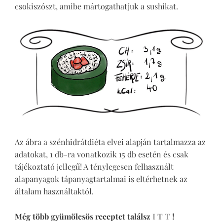
csokiszószt, amibe mártogathatjuk a sushikat.
Az ábra a szénhidrátdiéta elvei alapján tartalmazza az
adatokat, 1 db-ra vonatkozik 15 db esetén és csak
tájékoztató jellegű! A ténylegesen felhasznált
alapanyagok tápanyagtartalmai is eltérhetnek az
általam használtaktól.
Még több gyümölcsös receptet találsz
I T T
!