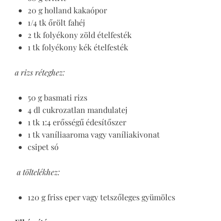
20 g holland kakaópor
1/4 tk őrölt fahéj
2 tk folyékony zöld ételfesték
1 tk folyékony kék ételfesték
a rizs réteghez:
50 g basmati rizs
4 dl cukrozatlan mandulatej
1 tk 1:4 erősségű édesítőszer
1 tk vaníliaaroma vagy vaníliakivonat
csipet só
a töltelékhez:
120 g friss eper vagy tetszőleges gyümölcs