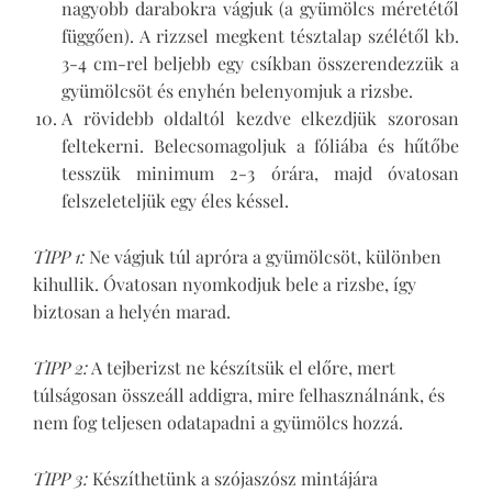
nagyobb darabokra vágjuk (a gyümölcs méretétől
függően). A rizzsel megkent tésztalap szélétől kb.
3-4 cm-rel beljebb egy csíkban összerendezzük a
gyümölcsöt és enyhén belenyomjuk a rizsbe.
A rövidebb oldaltól kezdve elkezdjük szorosan
feltekerni. Belecsomagoljuk a fóliába és hűtőbe
tesszük minimum 2-3 órára, majd óvatosan
felszeleteljük egy éles késsel.
TIPP 1:
Ne vágjuk túl apróra a gyümölcsöt, különben
kihullik. Óvatosan nyomkodjuk bele a rizsbe, így
biztosan a helyén marad.
TIPP 2:
A tejberizst ne készítsük el előre, mert
túlságosan összeáll addigra, mire felhasználnánk, és
nem fog teljesen odatapadni a gyümölcs hozzá.
TIPP 3:
Készíthetünk a szójaszósz mintájára