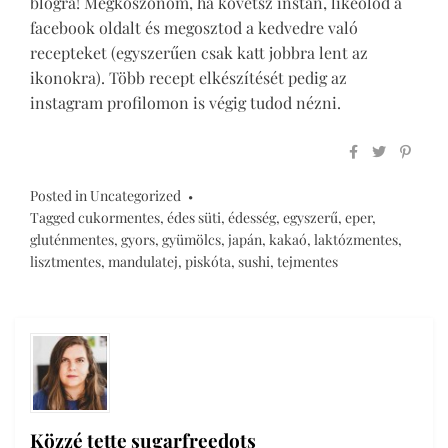
blogra! Megköszönöm, ha követsz instán, likeolod a
facebook oldalt és megosztod a kedvedre való
recepteket (egyszerűen csak katt jobbra lent az
ikonokra). Több recept elkészítését pedig az
instagram profilomon is végig tudod nézni.
Posted in
Uncategorized
Tagged
cukormentes
,
édes süti
,
édesség
,
egyszerű
,
eper
,
gluténmentes
,
gyors
,
gyümölcs
,
japán
,
kakaó
,
laktózmentes
,
lisztmentes
,
mandulatej
,
piskóta
,
sushi
,
tejmentes
Közzé tette
sugarfreedots