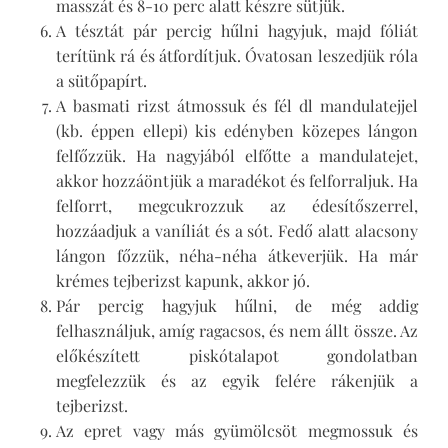
masszát és 8-10 perc alatt készre sütjük.
A tésztát pár percig hűlni hagyjuk, majd fóliát
terítünk rá és átfordítjuk. Óvatosan leszedjük róla
a sütőpapírt.
A basmati rizst átmossuk és fél dl mandulatejjel
(kb. éppen ellepi) kis edényben közepes lángon
felfőzzük. Ha nagyjából elfőtte a mandulatejet,
akkor hozzáöntjük a maradékot és felforraljuk. Ha
felforrt, megcukrozzuk az édesítőszerrel,
hozzáadjuk a vaníliát és a sót. Fedő alatt alacsony
lángon főzzük, néha-néha átkeverjük. Ha már
krémes tejberizst kapunk, akkor jó.
Pár percig hagyjuk hűlni, de még addig
felhasználjuk, amíg ragacsos, és nem állt össze. Az
előkészített piskótalapot gondolatban
megfelezzük és az egyik felére rákenjük a
tejberizst.
Az epret vagy más gyümölcsöt megmossuk és