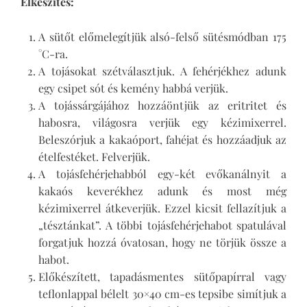
Elkészítés:
A sütőt előmelegítjük alsó-felső sütésmódban 175
°C-ra.
A tojásokat szétválasztjuk. A fehérjékhez adunk
egy csipet sót és kemény habbá verjük.
A tojássárgájához hozzáöntjük az eritritet és
habosra, világosra verjük egy kézimixerrel.
Beleszórjuk a kakaóport, fahéjat és hozzáadjuk az
ételfestéket. Felverjük.
A tojásfehérjehabból egy-két evőkanálnyit a
kakaós keverékhez adunk és most még
kézimixerrel átkeverjük. Ezzel kicsit fellazítjuk a
„tésztánkat”. A többi tojásfehérjehabot spatulával
forgatjuk hozzá óvatosan, hogy ne törjük össze a
habot.
Előkészített, tapadásmentes sütőpapírral vagy
teflonlappal bélelt 30×40 cm-es tepsibe simítjuk a