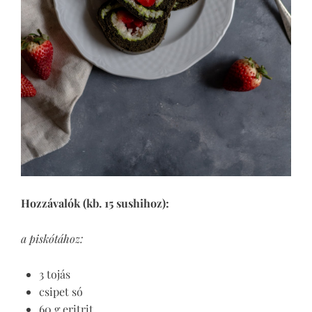
Hozzávalók (kb. 15 sushihoz):
a piskótához:
3 tojás
csipet só
60 g eritrit