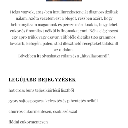
Helga vagyok, 2014-ben inzulinrezisztenciát diagnosztizáltak
nálam. Azóta vezetem ezt a blogot, részben azért, hogy
bebizonyítsam magamnak és persze másoknak is, hogy lehet
cukor és finomliszt nélkül is finomakat enni. Néha elég hozzá
egy apró trükk vagy csavar. Többféle diétába (160 grammos,
lowcarb, ketogén, paleo, stb.) illeszthető recepteket találsz itt
az oldalon.
Bővebben
itt
olvashatsz rólam és a „hitvallásomról”.
LEGÚJABB BEJEGYZÉSEK
hot cross buns teljes kiőrlésű lisztből
gyors sajtos pogácsa kelesztés és pihentetés nélkül
churros cukormentesen, csokiszósszal
flódni cukormentesen