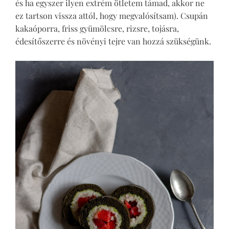
és ha egyszer ilyen extrém ötletem támad, akkor ne
ez tartson vissza attól, hogy megvalósítsam). Csupán
kakaóporra, friss gyümölcsre, rizsre, tojásra,
édesítőszerre és növényi tejre van hozzá szükségünk.