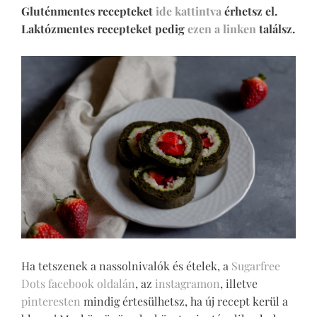
Gluténmentes recepteket
ide kattintva
érhetsz el.
Laktózmentes recepteket pedig
ezen a linken
találsz.
Ha tetszenek a nassolnivalók és ételek, a
Sugarfree
Dots facebook oldalán
, az
instagramon
, illetve
pinteresten
mindig értesülhetsz, ha új recept kerül a