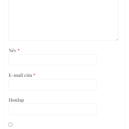
Név
*
E-mail cím
*
Honlap