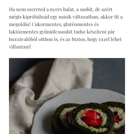
Ha nem szereted a nyers halat, a sushit, de azért
mégis kipróbálnád egy másik változatban, akkor itt a
megoldás! Cukormentes, gluténmentes és
laktózmentes gyümölcssushit tudsz készíteni pár
hozzávalóból otthon is, és az biztos, hogy ezzel lehet
villantani!