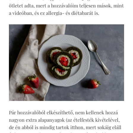
ötletet adta, mert a hozzávalóim teljesen mások, mint
a videóban, és ez allergia- és diétabarát is.
Pár hozzávalóból elkészíthető, nem kellenek hozzá
nagyon extra alapanyagok (az ételfesték kivételével,
de én abból is mindig tartok itthon, mert sokáig eláll