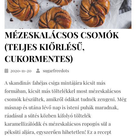
MÉZESKALÁCSOS CSOMÓK
(TELJES KIŐRLÉSŰ,
CUKORMENTES)
Közzétéve
2020-11-20
sugarfreedots
A skandináv fahéjas csiga mintájára kicsit más
formában, kicsit más töltelékkel most mézeskalácsos
csomók készültek, amikről ódákat tudnék zengeni. Még
másnap és utána lévő nap is isteni puhák maradnak,
ráadásul a sütés közben kifolyó töltelék
karamellizálódik és mézeskalácsos ropogós sül a
péksüti aljára, egyszerűen hihetetlen! Ez a recept