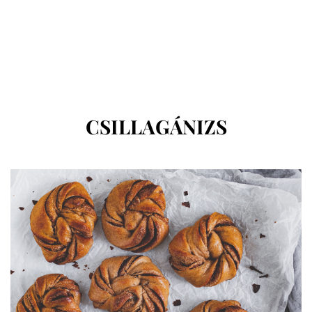
CÍMKE
:
CSILLAGÁNIZS