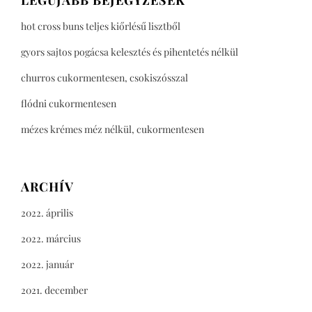
hot cross buns teljes kiőrlésű lisztből
gyors sajtos pogácsa kelesztés és pihentetés nélkül
churros cukormentesen, csokiszósszal
flódni cukormentesen
mézes krémes méz nélkül, cukormentesen
ARCHÍV
2022. április
2022. március
2022. január
2021. december