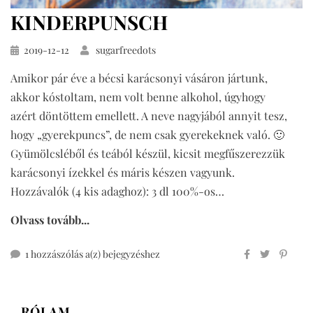
KINDERPUNSCH
Közzétéve
2019-12-12
sugarfreedots
Amikor pár éve a bécsi karácsonyi vásáron jártunk,
akkor kóstoltam, nem volt benne alkohol, úgyhogy
azért döntöttem emellett. A neve nagyjából annyit tesz,
hogy „gyerekpuncs”, de nem csak gyerekeknek való. 🙂
Gyümölcsléből és teából készül, kicsit megfűszerezzük
karácsonyi ízekkel és máris készen vagyunk.
Hozzávalók (4 kis adaghoz): 3 dl 100%-os…
Olvass tovább...
kinderpunsch
1 hozzászólás a(z)
bejegyzéshez
RÓLAM