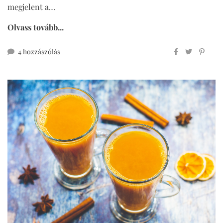
megjelent a…
Olvass tovább...
mézeskalácsos
4 hozzászólás
csomók
(teljes
kiőrlésű,
cukormentes)
című
bejegyzéshez