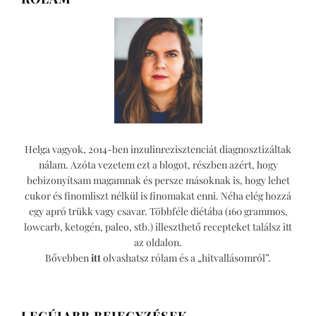
Helga vagyok, 2014-ben inzulinrezisztenciát diagnosztizáltak
nálam. Azóta vezetem ezt a blogot, részben azért, hogy
bebizonyítsam magamnak és persze másoknak is, hogy lehet
cukor és finomliszt nélkül is finomakat enni. Néha elég hozzá
egy apró trükk vagy csavar. Többféle diétába (160 grammos,
lowcarb, ketogén, paleo, stb.) illeszthető recepteket találsz itt
az oldalon.
Bővebben
itt
olvashatsz rólam és a „hitvallásomról”.
LEGÚJABB BEJEGYZÉSEK