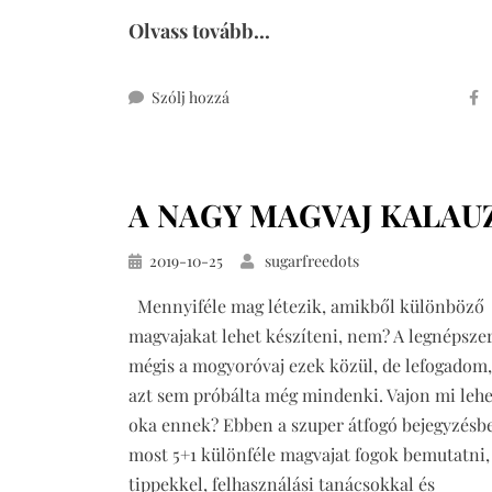
Olvass tovább...
ehhez
Szólj hozzá
mákhabos
pohárkrém
A NAGY MAGVAJ KALAU
Közzétéve
2019-10-25
sugarfreedots
Mennyiféle mag létezik, amikből különböző
magvajakat lehet készíteni, nem? A legnépsze
mégis a mogyoróvaj ezek közül, de lefogadom
azt sem próbálta még mindenki. Vajon mi lehe
oka ennek? Ebben a szuper átfogó bejegyzésb
most 5+1 különféle magvajat fogok bemutatni,
tippekkel, felhasználási tanácsokkal és