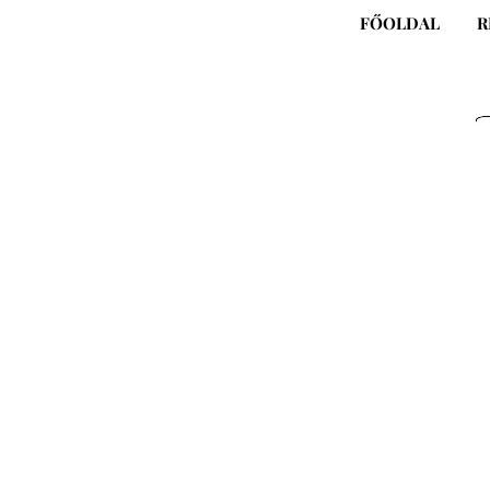
Skip
FŐOLDAL
R
to
content