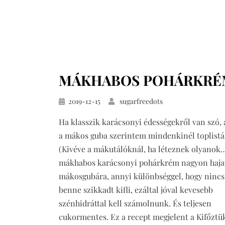
MÁKHABOS POHÁRKRÉ
Közzétéve
2019-12-15
sugarfreedots
Ha klasszik karácsonyi édességekről van szó,
a mákos guba szerintem mindenkinél toplistá
(Kivéve a mákutálóknál, ha léteznek olyanok…
mákhabos karácsonyi pohárkrém nagyon haja
mákosgubára, annyi különbséggel, hogy nincs
benne szikkadt kifli, ezáltal jóval kevesebb
szénhidráttal kell számolnunk. És teljesen
cukormentes. Ez a recept megjelent a Kifőzt