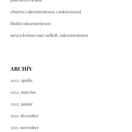
churros cukormentesen, csokiszósszal
flódni cukormentesen
mézes krémes méz nélkül, cukormentesen
ARCHÍV
2022. április
2022. március
2022. január
2021. december
2021. november