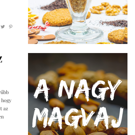
Z
rűbb
, hogy
t az
en