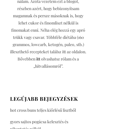
nálam. Azóta vezetem ezt a blogot,
részben azért, hogy bebizonyítsam
magamnak és persze másoknak is, hogy
lehet cukor és finomliszt nélkül is
finomakat enni. Néha elég hozzá egy apró
trükk vagy csavar. Többféle diétába (160
grammos, lowcarb, ketogén, paleo, stb.)
illeszthető recepteket találsz itt az oldalon.
Bővebben
itt
olvashatsz rólam és a
„hitvallásomról”.
LEGÚJABB BEJEGYZÉSEK
hot cross buns teljes kiőrlésű lisztből
gyors sajtos pogácsa kelesztés és
pihentetés nélkül