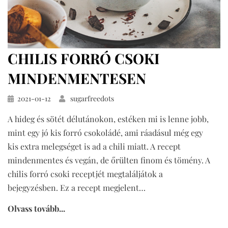
CHILIS FORRÓ CSOKI
MINDENMENTESEN
Közzétéve
2021-01-12
sugarfreedots
A hideg és sötét délutánokon, estéken mi is lenne jobb,
mint egy jó kis forró csokoládé, ami ráadásul még egy
kis extra melegséget is ad a chili miatt. A recept
mindenmentes és vegán, de őrülten finom és tömény. A
chilis forró csoki receptjét megtaláljátok a
bejegyzésben. Ez a recept megjelent…
Olvass tovább...