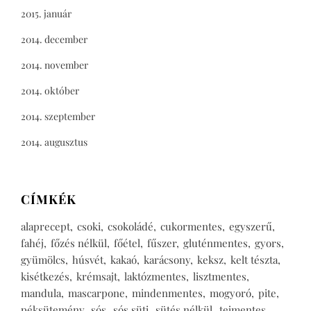
2015. január
2014. december
2014. november
2014. október
2014. szeptember
2014. augusztus
CÍMKÉK
alaprecept
csoki
csokoládé
cukormentes
egyszerű
fahéj
főzés nélkül
főétel
fűszer
gluténmentes
gyors
gyümölcs
húsvét
kakaó
karácsony
keksz
kelt tészta
kisétkezés
krémsajt
laktózmentes
lisztmentes
mandula
mascarpone
mindenmentes
mogyoró
pite
péksütemény
sós
sós süti
sütés nélkül
tejmentes