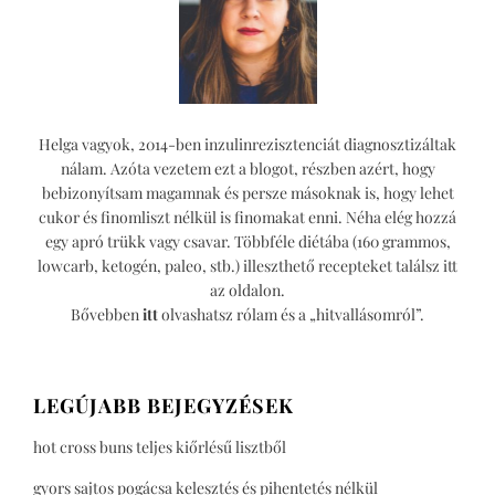
Helga vagyok, 2014-ben inzulinrezisztenciát diagnosztizáltak
nálam. Azóta vezetem ezt a blogot, részben azért, hogy
bebizonyítsam magamnak és persze másoknak is, hogy lehet
cukor és finomliszt nélkül is finomakat enni. Néha elég hozzá
egy apró trükk vagy csavar. Többféle diétába (160 grammos,
lowcarb, ketogén, paleo, stb.) illeszthető recepteket találsz itt
az oldalon.
Bővebben
itt
olvashatsz rólam és a „hitvallásomról”.
LEGÚJABB BEJEGYZÉSEK
hot cross buns teljes kiőrlésű lisztből
gyors sajtos pogácsa kelesztés és pihentetés nélkül