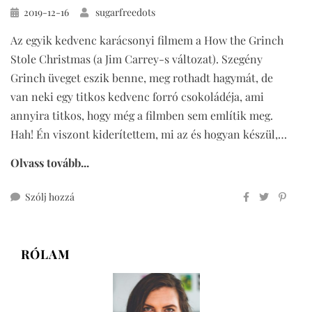
Közzétéve
2019-12-16
sugarfreedots
Az egyik kedvenc karácsonyi filmem a How the Grinch
Stole Christmas (a Jim Carrey-s változat). Szegény
Grinch üveget eszik benne, meg rothadt hagymát, de
van neki egy titkos kedvenc forró csokoládéja, ami
annyira titkos, hogy még a filmben sem említik meg.
Hah! Én viszont kiderítettem, mi az és hogyan készül,…
Olvass tovább...
ehhez
Szólj hozzá
Grinch
kedvenc
forró
RÓLAM
csokija