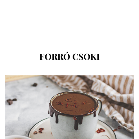
CÍMKE
:
FORRÓ CSOKI