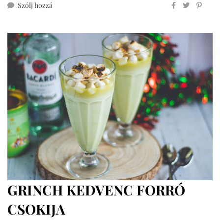
ehhez
Szólj hozzá
chilis
forró
csoki
mindenmentesen
GRINCH KEDVENC FORRÓ
CSOKIJA