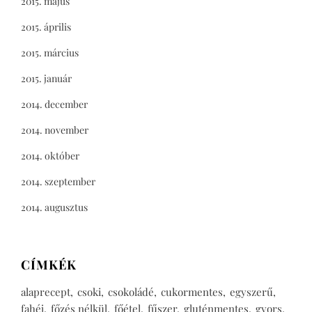
2015. május
2015. április
2015. március
2015. január
2014. december
2014. november
2014. október
2014. szeptember
2014. augusztus
CÍMKÉK
alaprecept
csoki
csokoládé
cukormentes
egyszerű
fahéj
főzés nélkül
főétel
fűszer
gluténmentes
gyors