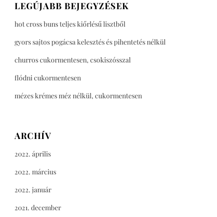
LEGÚJABB BEJEGYZÉSEK
hot cross buns teljes kiőrlésű lisztből
gyors sajtos pogácsa kelesztés és pihentetés nélkül
churros cukormentesen, csokiszósszal
flódni cukormentesen
mézes krémes méz nélkül, cukormentesen
ARCHÍV
2022. április
2022. március
2022. január
2021. december