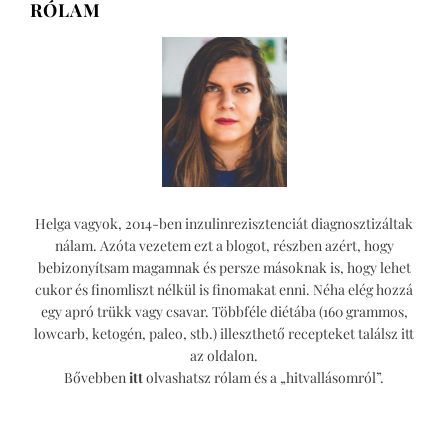
RÓLAM
pufi
palacsinta
Helga vagyok, 2014-ben inzulinrezisztenciát diagnosztizáltak
nálam. Azóta vezetem ezt a blogot, részben azért, hogy
bebizonyítsam magamnak és persze másoknak is, hogy lehet
cukor és finomliszt nélkül is finomakat enni. Néha elég hozzá
egy apró trükk vagy csavar. Többféle diétába (160 grammos,
lowcarb, ketogén, paleo, stb.) illeszthető recepteket találsz itt
az oldalon.
Bővebben
itt
olvashatsz rólam és a „hitvallásomról”.