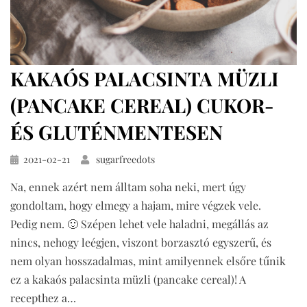
KAKAÓS PALACSINTA MÜZLI
(PANCAKE CEREAL) CUKOR-
ÉS GLUTÉNMENTESEN
Közzétéve
2021-02-21
sugarfreedots
Na, ennek azért nem álltam soha neki, mert úgy
gondoltam, hogy elmegy a hajam, mire végzek vele.
Pedig nem. 🙂 Szépen lehet vele haladni, megállás az
nincs, nehogy leégjen, viszont borzasztó egyszerű, és
nem olyan hosszadalmas, mint amilyennek elsőre tűnik
ez a kakaós palacsinta müzli (pancake cereal)! A
recepthez a…