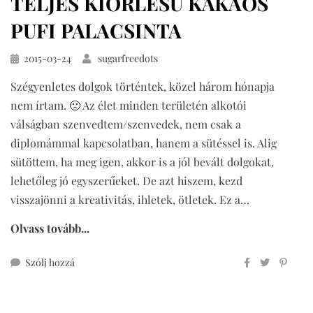
TELJES KIŐRLÉSŰ KAKAÓS
PUFI PALACSINTA
Közzétéve
2015-03-24
sugarfreedots
Szégyenletes dolgok történtek, közel három hónapja
nem írtam. 🙁 Az élet minden területén alkotói
válságban szenvedtem/szenvedek, nem csak a
diplomámmal kapcsolatban, hanem a sütéssel is. Alig
sütöttem, ha meg igen, akkor is a jól bevált dolgokat,
lehetőleg jó egyszerűeket. De azt hiszem, kezd
visszajönni a kreativitás, ihletek, ötletek. Ez a…
Olvass tovább...
ehhez
Szólj hozzá
teljes
kiőrlésű
kakaós