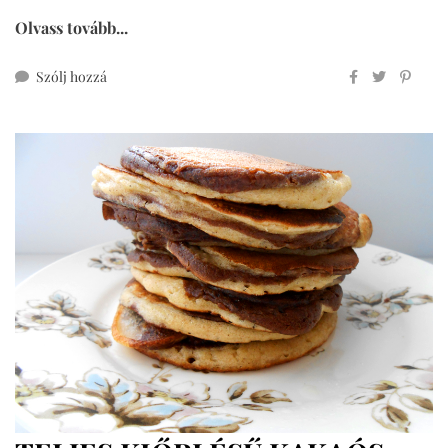
Olvass tovább...
ehhez
Szólj hozzá
kakaós
palacsinta
müzli
(pancake
cereal)
cukor-
és
gluténmentesen