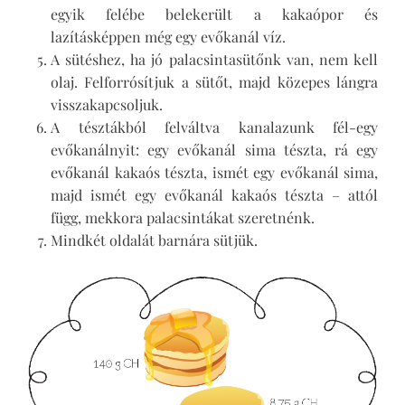
egyik felébe belekerült a kakaópor és
lazításképpen még egy evőkanál víz.
A sütéshez, ha jó palacsintasütőnk van, nem kell
olaj. Felforrósítjuk a sütőt, majd közepes lángra
visszakapcsoljuk.
A tésztákból felváltva kanalazunk fél-egy
evőkanálnyit: egy evőkanál sima tészta, rá egy
evőkanál kakaós tészta, ismét egy evőkanál sima,
majd ismét egy evőkanál kakaós tészta – attól
függ, mekkora palacsintákat szeretnénk.
Mindkét oldalát barnára sütjük.