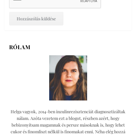
RÓLAM
Helga vagyok, 2014-ben inzulinrezisztenciát diagnosztizáltak
nálam. Azóta vezetem ezt a blogot, részben azért, hogy
bebizonyítsam magamnak és persze másoknak is, hogy lehet
cukor és finomliszt nélkül is finomakat enni. Néha elég hozzá