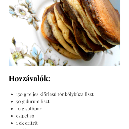
Hozzávalók:
150 g teljes kiőrlésű tönkölybúza liszt
50 g durum liszt
10 g sütőpor
csipet só
1 ek eritrit