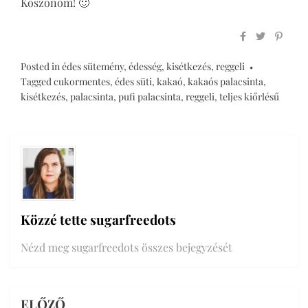
Köszönöm! 🙂
Posted in
édes sütemény
,
édesség
,
kisétkezés
,
reggeli
Tagged
cukormentes
,
édes süti
,
kakaó
,
kakaós palacsinta
,
kisétkezés
,
palacsinta
,
pufi palacsinta
,
reggeli
,
teljes kiőrlésű
Közzé tette
sugarfreedots
Nézd meg sugarfreedots összes bejegyzését
ELŐZŐ