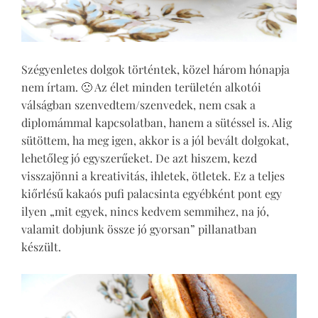
Szégyenletes dolgok történtek, közel három hónapja
nem írtam. 🙁 Az élet minden területén alkotói
válságban szenvedtem/szenvedek, nem csak a
diplomámmal kapcsolatban, hanem a sütéssel is. Alig
sütöttem, ha meg igen, akkor is a jól bevált dolgokat,
lehetőleg jó egyszerűeket. De azt hiszem, kezd
visszajönni a kreativitás, ihletek, ötletek. Ez a teljes
kiőrlésű kakaós pufi palacsinta egyébként pont egy
ilyen „mit egyek, nincs kedvem semmihez, na jó,
valamit dobjunk össze jó gyorsan” pillanatban
készült.