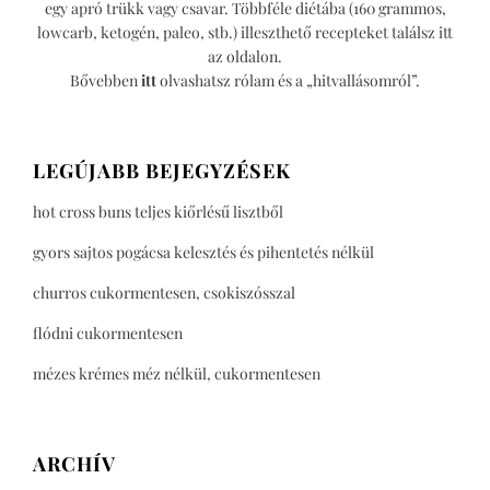
egy apró trükk vagy csavar. Többféle diétába (160 grammos,
lowcarb, ketogén, paleo, stb.) illeszthető recepteket találsz itt
az oldalon.
Bővebben
itt
olvashatsz rólam és a „hitvallásomról”.
LEGÚJABB BEJEGYZÉSEK
hot cross buns teljes kiőrlésű lisztből
gyors sajtos pogácsa kelesztés és pihentetés nélkül
churros cukormentesen, csokiszósszal
flódni cukormentesen
mézes krémes méz nélkül, cukormentesen
ARCHÍV