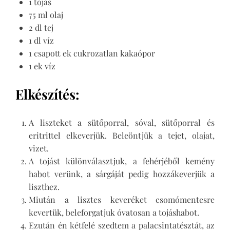
1 tojás
75 ml olaj
2 dl tej
1 dl víz
1 csapott ek cukrozatlan kakaópor
1 ek víz
Elkészítés:
A liszteket a sütőporral, sóval, sütőporral és
eritrittel elkeverjük. Beleöntjük a tejet, olajat,
vizet.
A tojást különválasztjuk, a fehérjéből kemény
habot verünk, a sárgáját pedig hozzákeverjük a
liszthez.
Miután a lisztes keveréket csomómentesre
kevertük, beleforgatjuk óvatosan a tojáshabot.
Ezután én kétfelé szedtem a palacsintatésztát, az