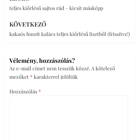
Bejegyzés
teljes kiőrlésű sajtos rúd – kicsit másképp
navigáció
KÖVETKEZŐ
kakaós fonott kalács teljes kiőrlésű lisztből (frissítve!)
Vélemény, hozzászólás?
Az e-mail címet nem tesszük közzé.
A kötelező
mezőket
*
karakterrel jelöltük
Hozzászólás
*