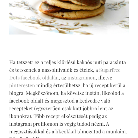
Ha tetszett ez a teljes kiőrlésű kakaós pufi palacsinta
és tetszenek a nassolnivalók és ételek, a
Sugarfree
Dots facebook oldalán
, az
instagramon
, illetve
pinteresten
mindig értesülhetsz, ha új recept kerül a
blogra! Megköszönöm, ha követsz instán, likeolod a
facebook oldalt és megosztod a kedvedre való
recepteket (egyszerűen csak katt jobbra lent az
ikonokra). Több recept elkészítését pedig az
instagram profilomon is végig tudod nézni. A
megosztásokkal és a likeokkal támogatod a munkám.