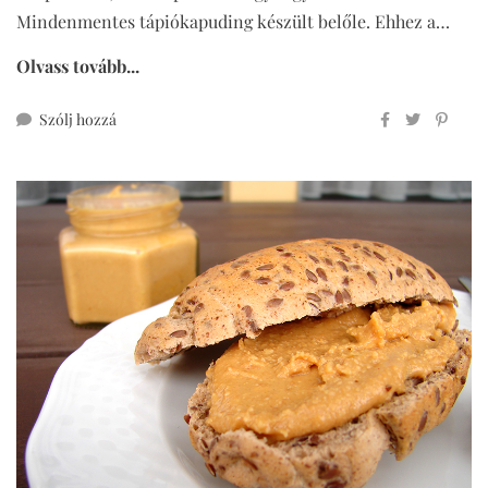
Mindenmentes tápiókapuding készült belőle. Ehhez a…
Olvass tovább...
ehhez
Szólj hozzá
mindenmentes
tápiókapuding