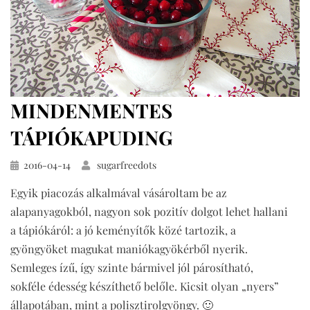
MINDENMENTES
TÁPIÓKAPUDING
Közzétéve
2016-04-14
sugarfreedots
Egyik piacozás alkalmával vásároltam be az
alapanyagokból, nagyon sok pozitív dolgot lehet hallani
a tápiókáról: a jó keményítők közé tartozik, a
gyöngyöket magukat maniókagyökérből nyerik.
Semleges ízű, így szinte bármivel jól párosítható,
sokféle édesség készíthető belőle. Kicsit olyan „nyers”
állapotában, mint a polisztirolgyöngy. 🙂