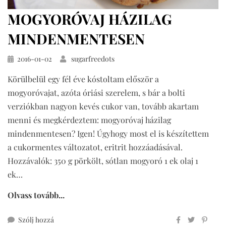
MOGYORÓVAJ HÁZILAG
MINDENMENTESEN
Közzétéve
2016-01-02
sugarfreedots
Körülbelül egy fél éve kóstoltam először a
mogyoróvajat, azóta óriási szerelem, s bár a bolti
verziókban nagyon kevés cukor van, tovább akartam
menni és megkérdeztem: mogyoróvaj házilag
mindenmentesen? Igen! Úgyhogy most el is készítettem
a cukormentes változatot, eritrit hozzáadásával.
Hozzávalók: 350 g pörkölt, sótlan mogyoró 1 ek olaj 1
ek…
Olvass tovább...
ehhez
Szólj hozzá