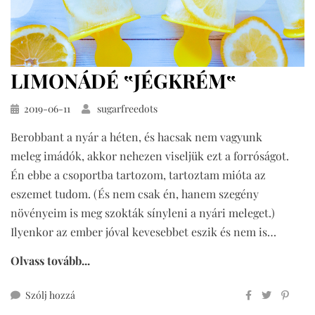
LIMONÁDÉ ‟JÉGKRÉM‟
Közzétéve
2019-06-11
sugarfreedots
Berobbant a nyár a héten, és hacsak nem vagyunk
meleg imádók, akkor nehezen viseljük ezt a forróságot.
Én ebbe a csoportba tartozom, tartoztam mióta az
eszemet tudom. (És nem csak én, hanem szegény
növényeim is meg szokták sínyleni a nyári meleget.)
Ilyenkor az ember jóval kevesebbet eszik és nem is…
Olvass tovább...
ehhez
Szólj hozzá
limonádé