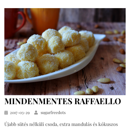
‟jégkrém‟
MINDENMENTES RAFFAELLO
Közzétéve
2017-03-29
sugarfreedots
Újabb sütés nélküli csoda, extra mandulás és kókuszos