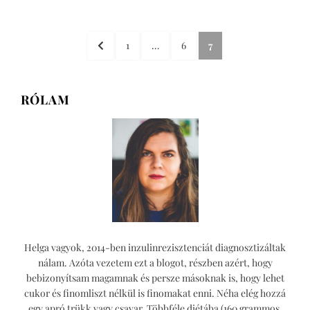
mogyoróvaj
házilag
Bejegyzések
mindenmentesen
ELŐZŐ
OLDAL
OLDAL
OLDAL
1
…
6
7
lapozása
OLDAL
RÓLAM
Helga vagyok, 2014-ben inzulinrezisztenciát diagnosztizáltak
nálam. Azóta vezetem ezt a blogot, részben azért, hogy
bebizonyítsam magamnak és persze másoknak is, hogy lehet
cukor és finomliszt nélkül is finomakat enni. Néha elég hozzá
egy apró trükk vagy csavar. Többféle diétába (160 grammos,