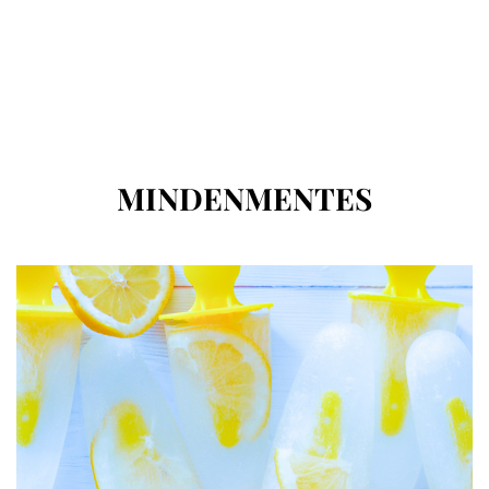
CÍMKE
:
MINDENMENTES