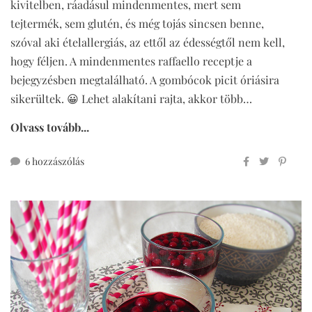
kivitelben, ráadásul mindenmentes, mert sem
tejtermék, sem glutén, és még tojás sincsen benne,
szóval aki ételallergiás, az ettől az édességtől nem kell,
hogy féljen. A mindenmentes raffaello receptje a
bejegyzésben megtalálható. A gombócok picit óriásira
sikerültek. 😀 Lehet alakítani rajta, akkor több…
Olvass tovább...
mindenmentes
6 hozzászólás
raffaello
című
bejegyzéshez