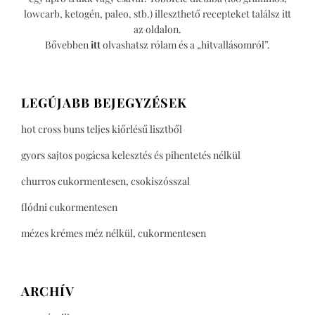
lowcarb, ketogén, paleo, stb.) illeszthető recepteket találsz itt
az oldalon.
Bővebben
itt
olvashatsz rólam és a „hitvallásomról”.
LEGÚJABB BEJEGYZÉSEK
hot cross buns teljes kiőrlésű lisztből
gyors sajtos pogácsa kelesztés és pihentetés nélkül
churros cukormentesen, csokiszósszal
flódni cukormentesen
mézes krémes méz nélkül, cukormentesen
ARCHÍV